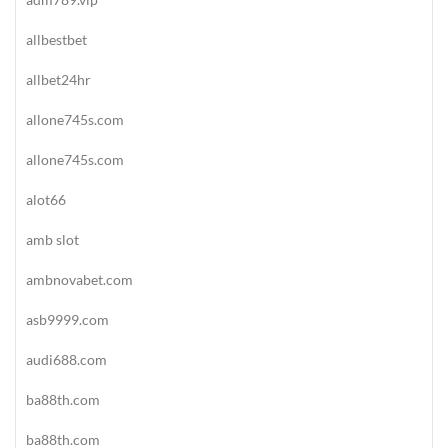
allbestbet
allbet24hr
allone745s.com
allone745s.com
alot66
amb slot
ambnovabet.com
asb9999.com
audi688.com
ba88th.com
ba88th.com