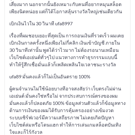
เสี่ยงมาก นอกจากนั้นยังเหมาะกับคนที่อยากหมุนสล็อต
เพียงนิดหน่อย แต่ก็ได้โอกาสลุ้นรางวัลใหญ่เช่นเดียวกัน
เบิกเงินไวใน 30 วินาที ufa8997
เรื่องที่ผมชอบเยอะที่สุดเป็น การถอนเงินที่รวดเร็ว ผมเคย
เบิกเงินกาลครั้งหนึ่งเพียงไม่กี่คลิก เงินเข้าบัญชี ภายใน
30 วินาทีเท่านั้น พูดได้ว่าไวมาก ไม่ต้องรอนานเหมือน
เว็บไซต์เอเย่นต์ทั่วๆไป แนวทางการทำธุรกรรมแบบนี้
ทำให้รู้สึกเชื่อมั่นแล้วก็เพลิดเพลินใจเวลาชนะรางวัล
ufa89 มั่นคงแล้วก็ไม่เป็นอันตราย 100%
ผู้คนจำนวนไม่ใช้น้อยบางทีอาจสงสัยว่า เว็บตรงไม่ผ่าน
เอเย่นต์ มั่นคงใช่หรือไม่ จากประสบการณ์ตรงของผม
มั่นคงแล้วก็ปลอดภัย 100% ข้อมูลส่วนตัวแล้วก็ข้อมูลทาง
ด้านการเงินของผมได้รับการคุ้มครองอย่างเข้มงวด
ระบบเซิร์ฟเวอร์มีความเสถียรภาพ ไม่เคยเกิดปัญหา
เว็บไซต์ล่มหรือโดนแฮก ทำให้การเล่นเกมสล็อตบันเทิง
ใจและก็ไร้กังวล