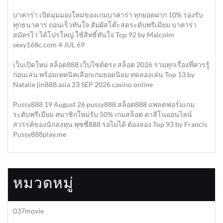
บาคาร่า เปิดมุมมองใหม่ของเกมบาคาร่า ทุกยอดฝาก 10% รองรับ
ทุกธนาคาร ถอนเร็วทันใจ สัมผัสโต๊ะสดระดับพรีเมียม บาคาร่า
สมัครไว ได้โปรใหญ่ ใช้สิทธิ์ทันใจ Top 92 by Malcolm
sexy168c.com 4 JUL 69
เว็บเปิดใหม่ สล็อต888 เว็บไซต์ตรง สล็อต 2026 รวมทุกเรื่องที่ควรรู้
ก่อนเล่น พร้อมเทคนิคเลือกเกมยอดนิยม ทดลองเล่น Top 13 by
Natalie jin888.asia 23 SEP 2026 casino online
Pussy888 19 August 26 pussy888 สล็อต888 แพลตฟอร์มเกม
ระดับพรีเมียม สมาชิกใหม่รับ 50% เกมสล็อต คาสิโนออนไลน์
สวรรค์ของนักลงทุน พุซซี่888 รอไม่ได้ ต้องลอง Top 93 by Francis
Pussy888play.me
หมวดหมู่
037movie