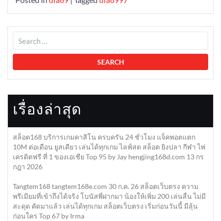
เรื่องล่าสุด
สล็อต168 บริการเกมคาสิโน ครบครัน 24 ชั่วโมง แจ็คพอตแตก
10M ต่อเดือน ยูสเดียว เล่นได้ทุกเกม ไลฟ์สด สล็อต ยิงปลา กีฬา ไพ่
เครดิตฟรี ที่ 1 ของเอเชีย Top 95 by Jay hengjing168d.com 13 กร
กฎา 2026
Tangtem168 tangtem168e.com 30 ก.ค. 26 สล็อตเว็บตรง ความ
พรีเมียมที่เข้าถึงได้จริง โบนัสพี่ฝากมา น้องให้เพิ่ม 200 เล่นลื่น ไม่มี
สะดุด คัดมาแล้ว เล่นได้ทุกเกม สล็อตเว็บตรง เริ่มก่อนวันนี้ มีลุ้น
ก่อนใคร Top 67 by Irma