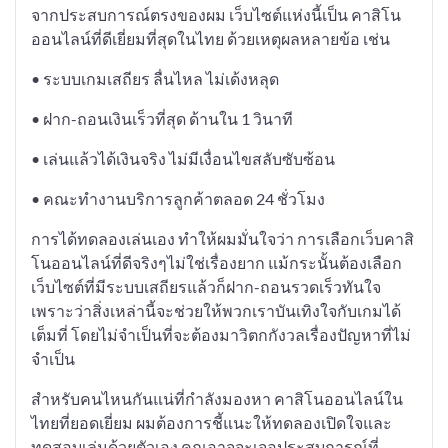
จากประสบการณ์ตรงของผม เว็บไซต์แห่งนี้เป็น คาสิโน
ออนไลน์ที่ดีเยี่ยมที่สุดในไทย ด้วยเหตุผลหลายข้อ เช่น
• ระบบเกมเสถียร ลื่นไหล ไม่เด้งหลุด
• ฝาก-ถอนเงินเร็วที่สุด ด้านใน 1 วินาที
• เล่นแล้วได้เงินจริง ไม่มีเงื่อนไขสลับซับซ้อน
• คณะทำงานบริการลูกค้าตลอด 24 ชั่วโมง
การได้ทดลองเล่นเอง ทำให้ผมมั่นใจว่า การเลือกเว็บคาสิ
โนออนไลน์ที่ดีจริงๆไม่ใช่เรื่องยาก แม้กระนั้นต้องเลือก
เว็บไซต์ที่มีระบบเสถียรแล้วก็ฝาก-ถอนรวดเร็วทันใจ
เพราะว่าสิ่งเหล่านี้จะช่วยให้พวกเราบันเทิงใจกับเกมได้
เต็มที่ โดยไม่จำเป็นที่จะต้องมาวิตกกังวลเรื่องปัญหาที่ไม่
จำเป็น
สำหรับคนไหนกันแน่ที่กำลังมองหา คาสิโนออนไลน์ใน
ไทยที่ยอดเยี่ยม ผมต้องการชี้แนะให้ทดลองเปิดใจและ
ทดสอบเล่นด้วยตัวเอง คุณอาจจะเจอประสบการณ์ที่