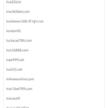
live22slot
lnw365bet.com
lockdown168 เข้าสู่ระบบ
london45
luckycat789.com
luis16888.com
luke999.net
lux555.net
m4newonline.com
mac1bet789.com
macau69
macau69 สมัคร