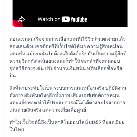
ตอนแรกผมเริ่มจากการเลือกเกมที่มี รีวิวว่าแตกง่าย แล้ว
ลองเล่นด้วยเครดิตฟรีที่เว็บไซต์ให้มา ความรู้สึกเหมือน
เล่นจริง แม้กระนั้นไม่ต้องเสียตังค์จริง มันเป็นความรู้สึกที่
ความวิตกกังวลน้อยลงและก็ทำให้ผมกล้าที่จะทดสอบ
ยุทธวิธีต่างๆเช่น ปรับจำนวนเงินพนัน หรือเลือกซื้อฟรีส
ปิน
สิ่งที่น่าประทับใจเป็น ระบบการเล่นเหมือนจริง ปฏิบัติงาน
ดังการเดิมพันจริงๆอีกทั้งภาพ เสียง เอฟเฟกต์การหมุน
และแจ็คพอต ทำให้ประสบการณ์ไม่ได้ต่างอะไรจากการ
เล่นด้วยเงินจริง แต่ความเสี่ยงคือศูนย์
ทำไมเว็บไซต์นี้ถึงเป็นคาสิโนออนไลน์ ufa89 ที่ยอดเยี่ยม
ในไทย