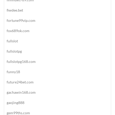
fiwdee.bet
fortune99vip.com
fox689ok.com
fullslot
fullslotpg
fullslotpg168.com
funny18
future24bet.com
gachawin168.com
gaojing888
gem99ths.com