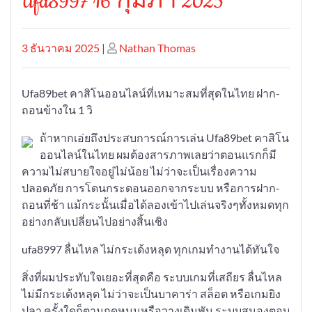
Ufa8997 16 กุมภา 2025
Posted
Posted
3 ธันวาคม 2025
|
Nathan Thomas
on
on
Ufa89bet คาสิโนออนไลน์ที่เหมาะสมที่สุดในไทย ฝาก-
ถอนข้างใน 1 วิ
ถ้าหากเอ่ยถึงประสบการณ์การเล่น Ufa89bet คาสิโน
ออนไลน์ในไทย ผมต้องสารภาพเลยว่าตอนแรกก็มี
ความไม่สบายใจอยู่ไม่น้อย ไม่ว่าจะเป็นเรื่องความ
ปลอดภัย การโดนกระดอนออกจากระบบ หรือการฝาก-
ถอนที่ช้า แม้กระนั้นเมื่อได้ลองเข้าไปเล่นจริงๆทั้งหมดทุก
อย่างกลับเปลี่ยนไปอย่างสิ้นเชิง
ufa8997 ลื่นไหล ไม่กระเด้งหลุด ทุกเกมทำงานได้ทันใจ
สิ่งที่ผมประทับใจเยอะที่สุดคือ ระบบเกมที่เสถียร ลื่นไหล
ไม่มีกระเด้งหลุด ไม่ว่าจะเป็นบาคาร่า สล็อต หรือเกมยิง
ปลา ครั้งใดก็ตามกดหมุนหรือวางเดิมพัน ระบบสนองตอบ