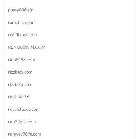
pussy888win
ramclubx.com
realflikbet.com
RENO88WIN.COM
rich8188.com
rizzbetx.com
rizzbetx.com
rockstar66
royaleluxee.com
run24pro.com
runway789s.com