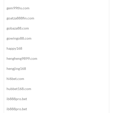
gem99ths.com
goatza888fin.com
gobaza88.com
gowingo88.com
happy168
hengheng9899.com
hengjing168
hi6bet.com
hubbet168.com
ib888pro.bet
ib888pro.bet