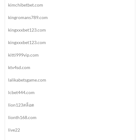
kimchibetbet.com
kingromans789.com
kingxxxbet123.com
kingxxxbet123.com
kitti999vip.com
ktv4sd.com
lalikabetsgame.com
lcbet444.com
lion123สล็อต
lionth168.com
live22