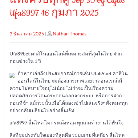
แทงครบทุกคู่ Top 95 by Clyde
Ufa8997 16 กุมภา 2025
Posted
Posted
3 ธันวาคม 2025
|
Nathan Thomas
on
on
Ufa89bet คาสิโนออนไลน์ที่เหมาะสมที่สุดในไทย ฝาก-
ถอนข้างใน 1 วิ
ถ้าหากเอ่ยถึงประสบการณ์การเล่น Ufa89bet คาสิโน
ออนไลน์ในไทย ผมต้องสารภาพเลยว่าตอนแรกก็มี
ความไม่สบายใจอยู่ไม่น้อย ไม่ว่าจะเป็นเรื่องความ
ปลอดภัย การโดนกระดอนออกจากระบบ หรือการฝาก-
ถอนที่ช้า แม้กระนั้นเมื่อได้ลองเข้าไปเล่นจริงๆทั้งหมดทุก
อย่างกลับเปลี่ยนไปอย่างสิ้นเชิง
ufa8997 ลื่นไหล ไม่กระเด้งหลุด ทุกเกมทำงานได้ทันใจ
สิ่งที่ผมประทับใจเยอะที่สุดคือ ระบบเกมที่เสถียร ลื่นไหล