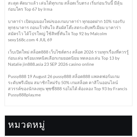
สะดุด คัดมาแล้ว เล่นได้ทุกเกม สล็อตเว็บตรง เริ่มก่อนวันนี้ มีลุ้น
ก่อนใคร Top 67 by Irma
บาคาร่า เปิดมุมมองใหม่ของเกมบาคาร่า ทุกยอดฝาก 10% รองรับ
ทุกธนาคาร ถอนเร็วทันใจ สัมผัสโต๊ะสดระดับพรีเมียม บาคาร่า
สมัครไว ได้โปรใหญ่ ใช้สิทธิ์ทันใจ Top 92 by Malcolm
sexy168c.com 4 JUL 69
เว็บเปิดใหม่ สล็อต888 เว็บไซต์ตรง สล็อต 2026 รวมทุกเรื่องที่ควรรู้
ก่อนเล่น พร้อมเทคนิคเลือกเกมยอดนิยม ทดลองเล่น Top 13 by
Natalie jin888.asia 23 SEP 2026 casino online
Pussy888 19 August 26 pussy888 สล็อต888 แพลตฟอร์มเกม
ระดับพรีเมียม สมาชิกใหม่รับ 50% เกมสล็อต คาสิโนออนไลน์
สวรรค์ของนักลงทุน พุซซี่888 รอไม่ได้ ต้องลอง Top 93 by Francis
Pussy888play.me
หมวดหมู่