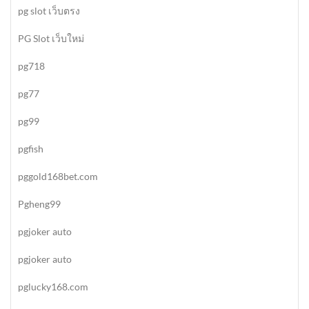
pg slot เว็บตรง
PG Slot เว็บใหม่
pg718
pg77
pg99
pgfish
pggold168bet.com
Pgheng99
pgjoker auto
pgjoker auto
pglucky168.com