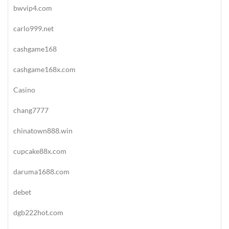
bwvip4.com
carlo999.net
cashgame168
cashgame168x.com
Casino
chang7777
chinatown888.win
cupcake88x.com
daruma1688.com
debet
dgb222hot.com