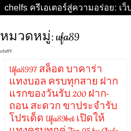
Skip
chelfs ครีเอเตอร์สู่ความอร่อย: เ
to
content
หมวดหมู่:
ufa89
ufa89
Ufa8997 สล็อต บาคาร่า
แทงบอล ครบทุกสาย ฝาก
แรกของวันรับ 200 ฝาก-
ถอน สะดวก ขาประจำรับ
โปรเด็ด Ufa89bet เปิดให้