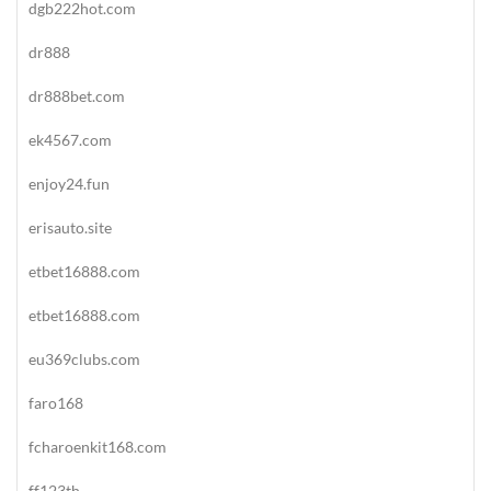
dgb222hot.com
dr888
dr888bet.com
ek4567.com
enjoy24.fun
erisauto.site
etbet16888.com
etbet16888.com
eu369clubs.com
faro168
fcharoenkit168.com
ff123th