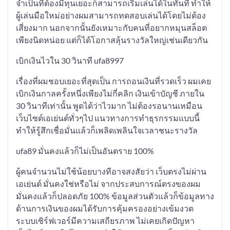
จำเป็นที่ต้องมีทุนเยอะก็สามารถเริ่มเล่นได้ในทันที ทำให้
ผู้เล่นมือใหม่อย่างผมสามารถทดสอบเล่นได้โดยไม่ต้อง
เสี่ยงมาก นอกจากนั้นยังเหมาะกับคนที่อยากหมุนสล็อต
เพียงนิดหน่อย แต่ก็ได้โอกาสลุ้นรางวัลใหญ่เช่นเดียวกัน
เบิกเงินไวใน 30 วินาที ufa8997
เรื่องที่ผมชอบเยอะที่สุดเป็น การถอนเงินที่รวดเร็ว ผมเคย
เบิกเงินกาลครั้งหนึ่งเพียงไม่กี่คลิก เงินเข้าบัญชี ภายใน
30 วินาทีเท่านั้น พูดได้ว่าไวมาก ไม่ต้องรอนานเหมือน
เว็บไซต์เอเย่นต์ทั่วๆไป แนวทางการทำธุรกรรมแบบนี้
ทำให้รู้สึกเชื่อมั่นแล้วก็เพลิดเพลินใจเวลาชนะรางวัล
ufa89 มั่นคงแล้วก็ไม่เป็นอันตราย 100%
ผู้คนจำนวนไม่ใช้น้อยบางทีอาจสงสัยว่า เว็บตรงไม่ผ่าน
เอเย่นต์ มั่นคงใช่หรือไม่ จากประสบการณ์ตรงของผม
มั่นคงแล้วก็ปลอดภัย 100% ข้อมูลส่วนตัวแล้วก็ข้อมูลทาง
ด้านการเงินของผมได้รับการคุ้มครองอย่างเข้มงวด
ระบบเซิร์ฟเวอร์มีความเสถียรภาพ ไม่เคยเกิดปัญหา