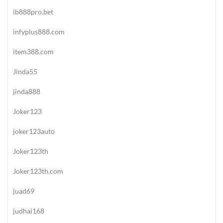
ib888pro.bet
infyplus888.com
item388.com
Jinda55
jinda888
Joker123
joker123auto
Joker123th
Joker123th.com
juad69
judhai168