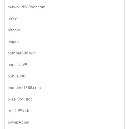
betworld369hot.com
bh99
bitcoin
bng55
bombet888.win
bonanza99
bonus888
boonlert1688.com
brazil999 slot
brazil999 slot
bwvip4.com