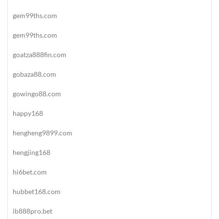
gem99ths.com
gem99ths.com
goatza888fin.com
gobaza88.com
gowingo88.com
happy168
hengheng9899.com
hengjing168
hi6bet.com
hubbet168.com
ib888pro.bet