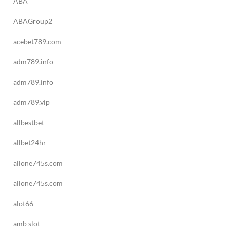
ABA
ABAGroup2
acebet789.com
adm789.info
adm789.info
adm789.vip
allbestbet
allbet24hr
allone745s.com
allone745s.com
alot66
amb slot