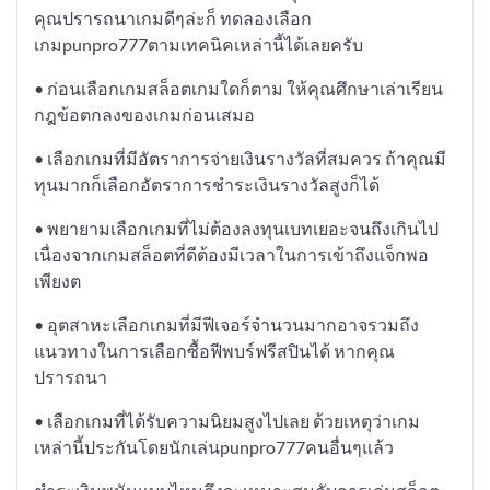
คุณปรารถนาเกมดีๆล่ะก็ ทดลองเลือก
เกมpunpro777ตามเทคนิคเหล่านี้ได้เลยครับ
• ก่อนเลือกเกมสล็อตเกมใดก็ตาม ให้คุณศึกษาเล่าเรียน
กฎข้อตกลงของเกมก่อนเสมอ
• เลือกเกมที่มีอัตราการจ่ายเงินรางวัลที่สมควร ถ้าคุณมี
ทุนมากก็เลือกอัตราการชำระเงินรางวัลสูงก็ได้
• พยายามเลือกเกมที่ไม่ต้องลงทุนเบทเยอะจนถึงเกินไป
เนื่องจากเกมสล็อตที่ดีต้องมีเวลาในการเข้าถึงแจ็กพอ
เพียงต
• อุตสาหะเลือกเกมที่มีฟีเจอร์จำนวนมากอาจรวมถึง
แนวทางในการเลือกซื้อฟีพบร์ฟรีสปินได้ หากคุณ
ปรารถนา
• เลือกเกมที่ได้รับความนิยมสูงไปเลย ด้วยเหตุว่าเกม
เหล่านี้ประกันโดยนักเล่นpunpro777คนอื่นๆแล้ว