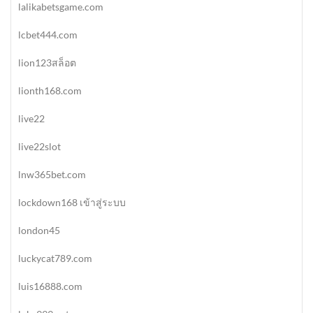
lalikabetsgame.com
lcbet444.com
lion123สล็อต
lionth168.com
live22
live22slot
lnw365bet.com
lockdown168 เข้าสู่ระบบ
london45
luckycat789.com
luis16888.com