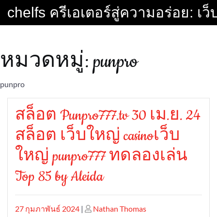
Skip
chelfs ครีเอเตอร์สู่ความอร่อย: เ
to
content
หมวดหมู่:
punpro
punpro
สล็อต Punpro777.tv 30 เม.ย. 24
สล็อต เว็บใหญ่ casinoเว็บ
ใหญ่ punpro777 ทดลองเล่น
Top 85 by Aleida
Posted
Posted
27 กุมภาพันธ์ 2024
|
Nathan Thomas