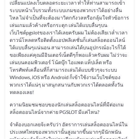
เปลี่ยนแปลงเว็บตลอดระยะเวลา ทำให้ท่านสามารถเข้า
ระบบหน้าเว็บรวมทั้งระบบเกมของพวกเราได้อย่างลื่น
ไหล ไม่จำเป็นที่จะต้องมาวิตกกังวลหรือกลุ้มใจหัวข้อการ
เล่นเกมแล้วค้างหรือกระตุก เล่นได้แบบลื่นๆบน
เว็บไซต์pgslotของเราได้เลยครับผม ไม่ต้องเสียเวล่ำเวลา
ดาวน์โหลดหรือติดตั้งแอปพลิเคชั่นก็เล่นสล็อตออนไลน์
ได้แบบลื่นๆแน่นอน สามารถเล่นได้บนอุปกรณ์อะไรก็ได้
ขอเพียงแค่คุณมีอินเตอร์เน็ตดีๆก็พอแล้วครับผม ไม่ว่าจะ
เล่นบนคอมพิวเตอร์ โน้ตบุ๊ก ไอแพด แท็ปเล็ต หรือ
โทรศัพท์เคลื่อนที่ก็สามารถเล่นได้แบบชิวๆจะระบบ
Windows, iOS หรือ Android ก็เข้าใช้งานเว็บไซต์ของ
พวกเราได้แน่ๆ มาสนุกสนานกับพวกเราได้ตลอดทั้งวัน
ทดลองเลย!
ความนิยมชมชอบของนักเล่นสล็อตออนไลน์ที่มีต่อเกม
สล็อตออนไลน์จากค่าย PGSLOT มีแค่ไหน?
จำต้องบอกเลยจ้ะครับว่า อัตราการเล่นสล็อตออนไลน์ใน
ประเทศไทยของพวกเรานั้นสูงมากขึ้นมากๆมีนักพนัน