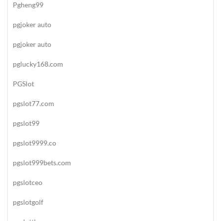
Pgheng99
pgjoker auto
pgjoker auto
pglucky168.com
PGSlot
pgslot77.com
pgslot99
pgslot9999.co
pgslot999bets.com
pgslotceo
pgslotgolf