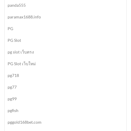
panda555
paramax1688.info
PG
PG Slot
pg slot เว็บตรง
PG Slot เว็บใหม่
pg718
pg77
pg99
pgfish
pggold168bet.com