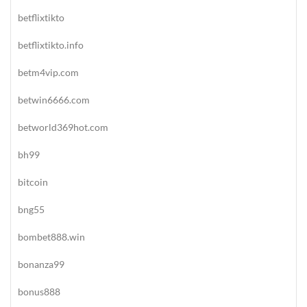
betflixtikto
betflixtikto.info
betm4vip.com
betwin6666.com
betworld369hot.com
bh99
bitcoin
bng55
bombet888.win
bonanza99
bonus888