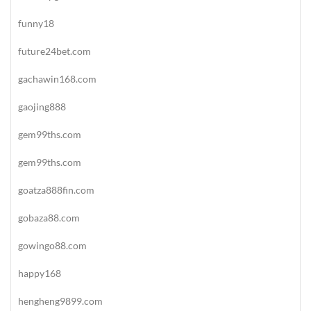
funny18
future24bet.com
gachawin168.com
gaojing888
gem99ths.com
gem99ths.com
goatza888fin.com
gobaza88.com
gowingo88.com
happy168
hengheng9899.com