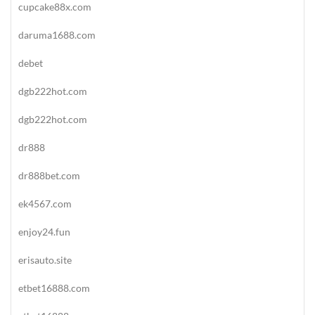
cupcake88x.com
daruma1688.com
debet
dgb222hot.com
dgb222hot.com
dr888
dr888bet.com
ek4567.com
enjoy24.fun
erisauto.site
etbet16888.com