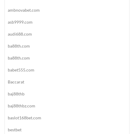
ambnovabet.com
asb9999.com
audi688.com
ba88th.com
ba88th.com
babet555.com
Baccarat
baj88thb
baj88thbz.com
baslot168bet.com
bestbet