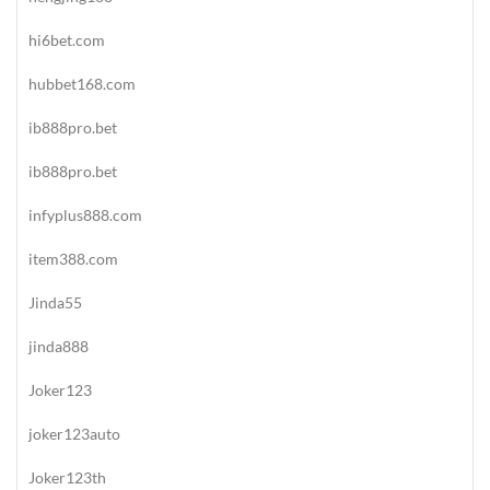
hi6bet.com
hubbet168.com
ib888pro.bet
ib888pro.bet
infyplus888.com
item388.com
Jinda55
jinda888
Joker123
joker123auto
Joker123th