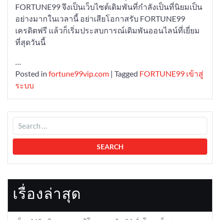
FORTUNE99 จึงเป็นเว็บไซต์เดิมพันที่กำลังเป็นที่นิยมเป็น
อย่างมากในเวลานี้ อย่าเสียโอกาสรับ FORTUNE99
เครดิตฟรี แล้วก็เริ่มประสบการณ์เดิมพันออนไลน์ที่เยี่ยม
ที่สุดวันนี้
…
Posted in
fortune99vip.com
|
Tagged
FORTUNE99 เข้าสู่
ระบบ
เรื่องล่าสุด