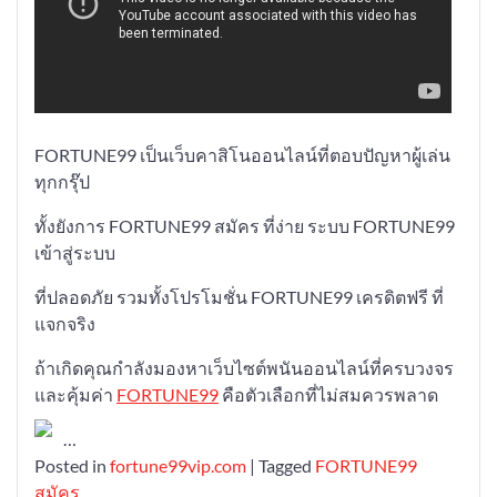
FORTUNE99 เป็นเว็บคาสิโนออนไลน์ที่ตอบปัญหาผู้เล่น
ทุกกรุ๊ป
ทั้งยังการ FORTUNE99 สมัคร ที่ง่าย ระบบ FORTUNE99
เข้าสู่ระบบ
ที่ปลอดภัย รวมทั้งโปรโมชั่น FORTUNE99 เครดิตฟรี ที่
แจกจริง
ถ้าเกิดคุณกำลังมองหาเว็บไซต์พนันออนไลน์ที่ครบวงจร
และคุ้มค่า
FORTUNE99
คือตัวเลือกที่ไม่สมควรพลาด
…
Posted in
fortune99vip.com
|
Tagged
FORTUNE99
สมัคร