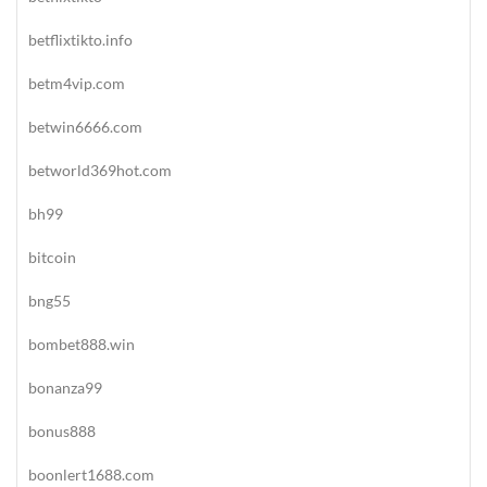
betflixtikto.info
betm4vip.com
betwin6666.com
betworld369hot.com
bh99
bitcoin
bng55
bombet888.win
bonanza99
bonus888
boonlert1688.com