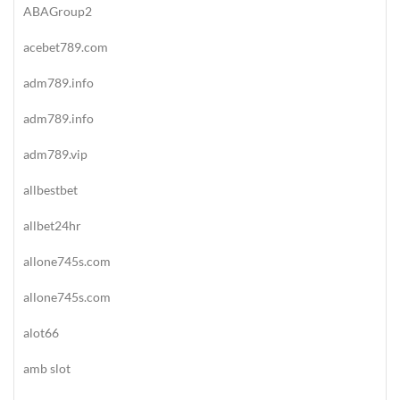
ABAGroup2
acebet789.com
adm789.info
adm789.info
adm789.vip
allbestbet
allbet24hr
allone745s.com
allone745s.com
alot66
amb slot