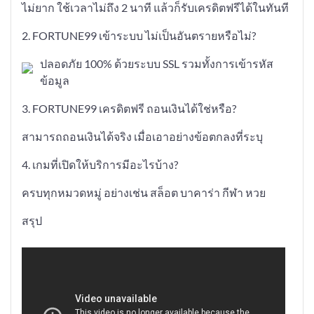
ไม่ยาก ใช้เวลาไม่ถึง 2 นาที แล้วก็รับเครดิตฟรีได้ในทันที
2. FORTUNE99 เข้าระบบ ไม่เป็นอันตรายหรือไม่?
ปลอดภัย 100% ด้วยระบบ SSL รวมทั้งการเข้ารหัส
ข้อมูล
3. FORTUNE99 เครดิตฟรี ถอนเงินได้ใช่หรือ?
สามารถถอนเงินได้จริง เมื่อเอาอย่างข้อตกลงที่ระบุ
4. เกมที่เปิดให้บริการมีอะไรบ้าง?
ครบทุกหมวดหมู่ อย่างเช่น สล็อต บาคาร่า กีฬา หวย
สรุป