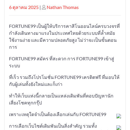
Posted
Posted
6 ตุลาคม 2025
|
Nathan Thomas
on
on
FORTUNE99 เป็นผู้ให้บริการคาสิโนออนไลน์ครบวงจรที่
กำลังเดินทางมาแรงในประเทศไทยด้วยระบบที่ล้ำสมัย
ใช้งานง่าย และมีความปลอดภัยสูง ไม่ว่าจะเป็นขั้นตอน
การ
FORTUNE99 สมัคร ที่สะดวก การ FORTUNE99 เข้าสู่
ระบบ
ที่เร็ว รวมถึงโปรโมชั่น FORTUNE99 เครดิตฟรี ที่มอบให้
กับผู้เล่นทั้งยังใหม่และก็เก่า
ทำให้เว็บแห่งนี้กลายเป็นแหล่งเดิมพันที่ตอบปัญหานัก
เสี่ยงโชคทุกกรุ๊ป
เพราะเหตุใดจำเป็นต้องเลือกเล่นกับ FORTUNE99
การเลือกเว็บไซต์เดิมพันเป็นสิ่งสำคัญ รวมทั้ง