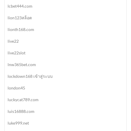
lcbet444.com
lion123สล็อต
lionth168.com
live22
live22slot
lnw365bet.com
lockdown168 เข้าสู่ระบบ
london45
luckycat789.com
luis16888.com
luke999.net