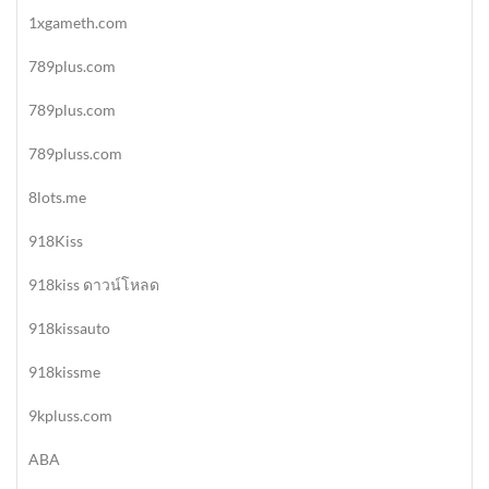
1xgameth.com
789plus.com
789plus.com
789pluss.com
8lots.me
918Kiss
918kiss ดาวน์โหลด
918kissauto
918kissme
9kpluss.com
ABA