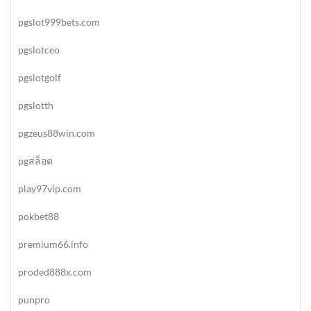
pgslot999bets.com
pgslotceo
pgslotgolf
pgslotth
pgzeus88win.com
pgสล็อต
play97vip.com
pokbet88
premium66.info
proded888x.com
punpro