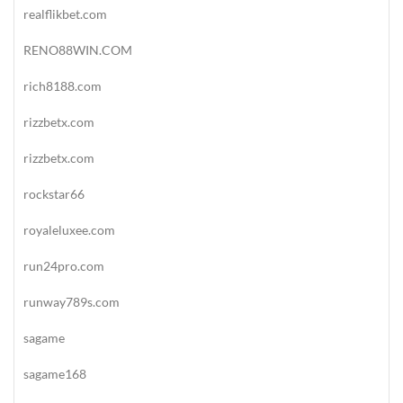
realflikbet.com
RENO88WIN.COM
rich8188.com
rizzbetx.com
rizzbetx.com
rockstar66
royaleluxee.com
run24pro.com
runway789s.com
sagame
sagame168