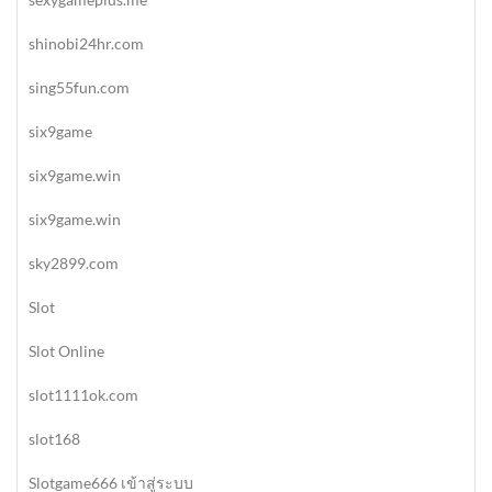
shinobi24hr.com
sing55fun.com
six9game
six9game.win
six9game.win
sky2899.com
Slot
Slot Online
slot1111ok.com
slot168
Slotgame666 เข้าสู่ระบบ