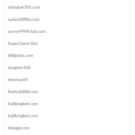
stellabet789.com
sudyod888s.com
sunny9999club.com
SuperGame Slot
t88golds.com
tangtem168
temmax69
thehulk888.com
tia8kingbet.com
tia8kingbet.com
tkbpgg.com