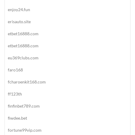
enjoy24.fun
erisauto.site
etbet16888.com
etbet16888.com
eu369clubs.com
faro168
fcharoenkit168.com
ff123th
finfinbet789.com
fiwdee.bet
fortune99vip.com