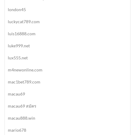
london45
luckycat789.com
luis16888.com
luke999.net
lux555.net
m4newonline.com
mac1bet789.com
macau69
macau69 สมัคร
macau888.win
mario678