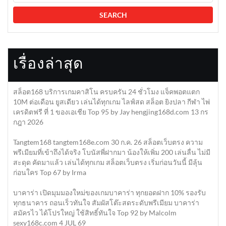
เรื่องล่าสุด
สล็อต168 บริการเกมคาสิโน ครบครัน 24 ชั่วโมง แจ็คพอตแตก
10M ต่อเดือน ยูสเดียว เล่นได้ทุกเกม ไลฟ์สด สล็อต ยิงปลา กีฬา ไพ่
เครดิตฟรี ที่ 1 ของเอเชีย Top 95 by Jay hengjing168d.com 13 กร
กฎา 2026
Tangtem168 tangtem168e.com 30 ก.ค. 26 สล็อตเว็บตรง ความ
พรีเมียมที่เข้าถึงได้จริง โบนัสพี่ฝากมา น้องให้เพิ่ม 200 เล่นลื่น ไม่มี
สะดุด คัดมาแล้ว เล่นได้ทุกเกม สล็อตเว็บตรง เริ่มก่อนวันนี้ มีลุ้น
ก่อนใคร Top 67 by Irma
บาคาร่า เปิดมุมมองใหม่ของเกมบาคาร่า ทุกยอดฝาก 10% รองรับ
ทุกธนาคาร ถอนเร็วทันใจ สัมผัสโต๊ะสดระดับพรีเมียม บาคาร่า
สมัครไว ได้โปรใหญ่ ใช้สิทธิ์ทันใจ Top 92 by Malcolm
sexy168c.com 4 JUL 69