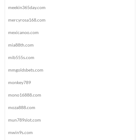
meekin365day.com
mercyrosa168.com
mexicanoo.com
mia88th.com
mib555s.com
mmgoldsbets.com
monkey789
mono16888.com
moza888.com
mun789slot.com
mwin9s.com