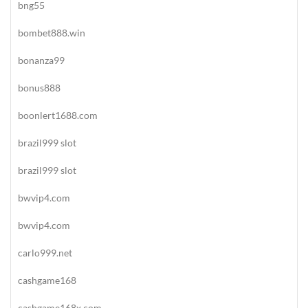
bng55
bombet888.win
bonanza99
bonus888
boonlert1688.com
brazil999 slot
brazil999 slot
bwvip4.com
bwvip4.com
carlo999.net
cashgame168
cashgame168x.com