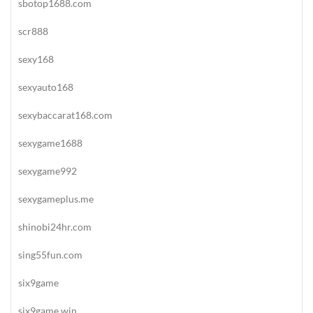
sbotop1688.com
scr888
sexy168
sexyauto168
sexybaccarat168.com
sexygame1688
sexygame992
sexygameplus.me
shinobi24hr.com
sing55fun.com
six9game
six9game.win