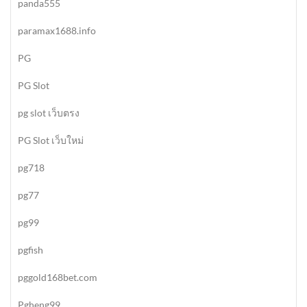
panda555
paramax1688.info
PG
PG Slot
pg slot เว็บตรง
PG Slot เว็บใหม่
pg718
pg77
pg99
pgfish
pggold168bet.com
Pgheng99