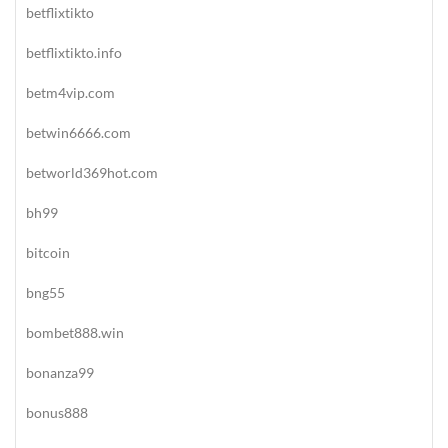
betflixtikto
betflixtikto.info
betm4vip.com
betwin6666.com
betworld369hot.com
bh99
bitcoin
bng55
bombet888.win
bonanza99
bonus888