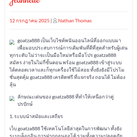
Jeannette
Posted
Posted
12 กรกฎาคม 2025
|
Nathan Thomas
on
on
goatza888 เป็นเว็บไซต์พนันออนไลน์ที่ออกแบบมา
เพื่อมอบประสบการณ์การเดิมพันที่ดีที่สุดสำหรับผู้เล่น
ทุกระดับ ไม่ว่าจะเป็นมือใหม่หรือมือโปร goatza888
สมัคร ง่ายในไม่กี่ขั้นตอน พร้อม goatza888 เข้าสู่ระบบ
ได้ตลอดเวลาและก็ทุกเครื่องใช้ไม้สอย ทั้งยังยังมีโปรโม
ชั่นสุดคุ้ม goatza888 เครดิตฟรี ที่แจกจริง ถอนได้ ไม่ต้อง
ลุ้น
ลักษณะเด่นของ goatza888 ที่ทำให้เหนือกว่าคู่
ปรปักษ์
1. ระบบนำสมัยและเสถียร
เว็บ goatza888 ใช้เทคโนโลยีล่าสุดในการพัฒนา ทั้งยัง
ระบบล็อกอิน การฝากถอนออโต้ รวมทั้งความปลอดภัย