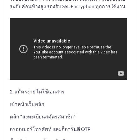
ระดับค่อนข้างสูง รองรับ SSL Encryption ทุกการใช้งาน
2. สมัครง่าย ไม่ใช้เอกสาร
เข้าหน้าเว็บหลัก
คลิก “ลงทะเบียนสมัครสมาชิก”
กรอกเบอร์โทรศัพท์ และก็การันตี OTP