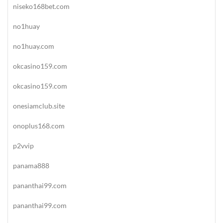
niseko168bet.com
no1huay
no1huay.com
okcasino159.com
okcasino159.com
onesiamclub.site
onoplus168.com
p2vvip
panama888
pananthai99.com
pananthai99.com