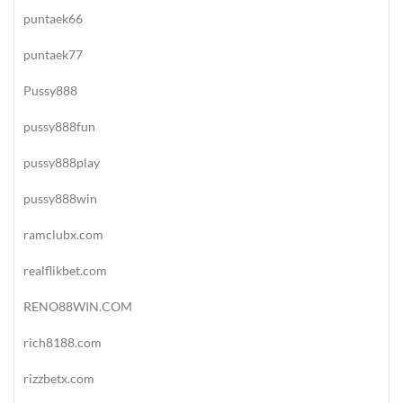
puntaek66
puntaek77
Pussy888
pussy888fun
pussy888play
pussy888win
ramclubx.com
realflikbet.com
RENO88WIN.COM
rich8188.com
rizzbetx.com