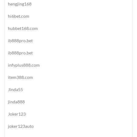
hengjing168
hi6bet.com
hubbet168.com
ib888pro.bet
ib888pro.bet
infyplus888.com
item388.com
Jinda55
jinda888
Joker123
joker123auto