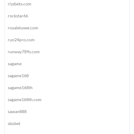
rizzbetx.com
rockstar66
royaleluxee.com
run24pro.com
runway789s.com
sagame
sagame168
sagame168th
sagame168th.com
sawan888
sbobet