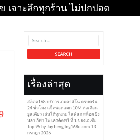
สุข เจาะลึกทุกร้าน ไม่ปกปอด
อ
เรื่องล่าสุด
สล็อต168 บริการเกมคาสิโน ครบครัน
24 ชั่วโมง แจ็คพอตแตก 10M ต่อเดือน
9
ยูสเดียว เล่นได้ทุกเกม ไลฟ์สด สล็อต ยิง
ปลา กีฬา ไพ่ เครดิตฟรี ที่ 1 ของเอเชีย
Top 95 by Jay hengjing168d.com 13
กรกฎา 2026