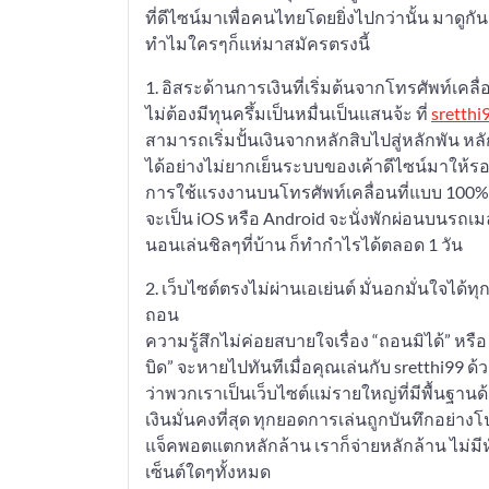
ที่ดีไซน์มาเพื่อคนไทยโดยยิ่งไปกว่านั้น มาดูกัน
ทำไมใครๆก็แห่มาสมัครตรงนี้
1. อิสระด้านการเงินที่เริ่มต้นจากโทรศัพท์เคลื่อ
ไม่ต้องมีทุนครึ้มเป็นหมื่นเป็นแสนจ้ะ ที่
sretthi
สามารถเริ่มปั้นเงินจากหลักสิบไปสู่หลักพัน หลั
ได้อย่างไม่ยากเย็นระบบของเค้าดีไซน์มาให้รอ
การใช้แรงงานบนโทรศัพท์เคลื่อนที่แบบ 100% 
จะเป็น iOS หรือ Android จะนั่งพักผ่อนบนรถเมล
นอนเล่นชิลๆที่บ้าน ก็ทำกำไรได้ตลอด 1 วัน
2. เว็บไซต์ตรงไม่ผ่านเอเย่นต์ มั่นอกมั่นใจได้ท
ถอน
ความรู้สึกไม่ค่อยสบายใจเรื่อง “ถอนมิได้” หรื
บิด” จะหายไปทันทีเมื่อคุณเล่นกับ sretthi99 ด้ว
ว่าพวกเราเป็นเว็บไซต์แม่รายใหญ่ที่มีพื้นฐาน
เงินมั่นคงที่สุด ทุกยอดการเล่นถูกบันทึกอย่างโ
แจ็คพอตแตกหลักล้าน เราก็จ่ายหลักล้าน ไม่มีห
เซ็นต์ใดๆทั้งหมด