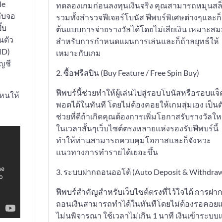
le
ทดลองเกมก่อนลงทุนเงินจริง คุณสามารถหมุนสล
ลับจอ
รวมทั้งสำรวจฟีเจอร์โบนัส ฟีพบร์พิเศษต่างๆและก็
๊บ
ต้นแบบการจ่ายรางวัลได้โดยไม่เสียเงิน เหมาะส
นตัว
สำหรับการกำหนดแผนการเล่นและก็ถ้าลยุทธ์ให้
ID)
เหมาะกับเกม
ัญชี
2. ซื้อฟรีสปิน (Buy Feature / Free Spin Buy)
ฟีพบร์นี้ช่วยทำให้ผู้เล่นไปสู่รอบโบนัสหรือรอบแจ็
ไหนให้
พอตได้ในทันที โดยไม่ต้องคอยให้เกมสุ่มเอง เป็นต
ช่วยที่ดีถ้าเกิดคุณต้องการเพิ่มโอกาสรับรางวัลให
ในเวลาสั้นๆเว็บไซต์ตรงหลายแห่งรองรับฟีพบร์นี้
ทำให้ท่านสามารถควบคุมโอกาสและก็จังหวะ
แนวทางการทำรายได้เยอะขึ้น
3. ระบบฝากถอนออโต้ (Auto Deposit & Withdraw
ฟีพบร์สำคัญสำหรับเว็บไซต์ตรงที่ไว้ใจได้ การฝา
ถอนเงินสามารถทำได้ในทันทีโดยไม่ต้องรอคอย
ไม่นพิจารณา ใช้เวลาไม่เกิน 1 นาที เงินเข้าระบบ