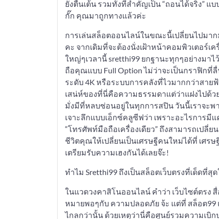
ยังตื่นเต้น รวมทั้งที่สำคัญเป็น “ถอนได้จริง” แบ
กั๊ก คุณมาถูกทางแล้วค่ะ
การเล่นสล็อตออนไลน์ในขณะนี้เปลี่ยนไปมา
คะ จากเดิมที่จะต้องนั่งเฝ้าหน้าคอมพิวเตอร์เคร
ใหญ่ๆเวลานี้ sretthi99 ยกฐานะทุกๆอย่างมาไว
ถือคุณแบบ Full Option ไม่ว่าจะเป็นกราฟิกที่ล
ระดับ 4K หรือระบบการคลังที่ไวมากกว่าสายฟ
เสน่ห์ของที่นี่คือความธรรมดาแต่ว่าแฝงไปด้
มั่งมีที่หลบซ่อนอยู่ในทุกการสปิน วันนี้เราจะพ
เจาะลึกแบบเอ็กซ์คลูซีฟว่า เพราะอะไรการมีแค
“โทรศัพท์มือถือเครื่องเดียว” ถึงสามารถเปลี่
ชีวิตคุณให้เปลี่ยนเป็นเศรษฐีคนใหม่ได้ที่ เศรษ
เตรียมรับความเฮงกันได้เลยจ๊ะ!
ทำไม Sretthi99 ถึงเป็นสล็อตเว็บตรงที่เด็ดที่สุดใ
ในแวดวงคาสิโนออนไลน์ คำว่า เว็บไซต์ตรง ส
หมายพอๆกับ ความปลอดภัย จ้ะ แต่ที่ สล็อต99 
ไกลกว่านั้น ด้วยเหตุว่านี่คือศูนย์รวมความเบิ