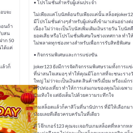
• โปรโมชั่นสำหรับผู้เล่นประจำ
ือบจะ
ไม่เพียงแค่โบนัสต้อนรับเพียงแค่นั้น สล็อตjoker12
มีโปรโมชั่นต่างๆสำหรับผู้เล่นที่เข้ามาเล่นอย่างต่
ถอนถ้า
เนื่อง ไม่ว่าจะเป็นโบนัสเพิ่มเติมเงินรายวัน โบนัสค
สับสน
ยอดเสีย หรือโปรโมชั่นพิเศษในช่วงเทศกาล ทำให
า ฝาก 50
ไม่พลาดทุกช่องทางสำหรับเพื่อการรับสิทธิพิเศษ
นได้แค่
• กิจกรรมพิเศษและการแข่งขัน
แล้วก็
joker123 ยังมีการจัดกิจกรรมพิเศษรวมทั้งการแข่
ที่น่าสนใจเสมอๆ ทำให้คุณมีโอกาสที่จะชนะรางว
ใหญ่ ไม่ว่าจะเป็นเงินสด สินค้าพรีเมี่ยม หรือแม้กระ
ทริปท่องเที่ยว ทำให้การเล่นเกมของคุณไม่เฉพาะ
บันเทิงใจ แต่ยังเต็มไปด้วยความระทึกใจ
เกมสล็อตแล้วก็คาสิโนที่นานัปการ ที่มีให้เลือกมา
น้อยเลยทีเดียวครบครันในที่เดียว
ที่ โจ๊กเกอร์123 คุณจะเจอกับเกมสล็อตที่หลากหล
และน่าดึงดูด ไม่ว่าจะเป็นสล็อตแบบคลาสสิค สล็