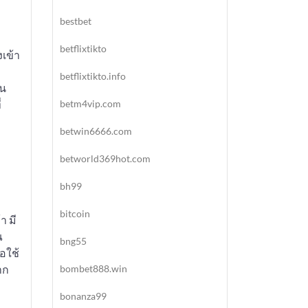
bestbet
betflixtikto
เข้า
betflixtikto.info
็น
betm4vip.com
่
betwin6666.com
betworld369hot.com
bh99
bitcoin
า มี
ณ
bng55
อใช้
bombet888.win
าก
bonanza99