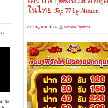
เด้ง กีฬา joker123th ดีที่สุ
ในไทย Top 77 by Marion
Posted
Posted
8 กรกฎาคม 2024
|
Nathan Thomas
ตรง
on
on
 มาฟัง
มด