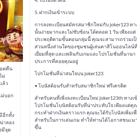
5. ฝากเงินเข้าระบบ
การลงทะเบียนสมัครสมาชิกใหม่กับ joker123 ทาง
นั้นง่ายมากและไม่ซับซ้อน ได้ตลอด 1 วัน เพียงแต่
ประพฤติตามขั้นตอนกลุ่มนี้ คุณจะสามารถร่วมเป
ส่วนหนึ่งส่วนใดของชุมชนผู้เล่นคาสิโนออนไลน์ที
เยี่ยมที่สุด และเพลินกับเกมและโปรโมชั่นที่นานา
ประการที่คอยคุณอยู่
ลอดคืน
โปรโมชั่นที่น่าสนใจบน joker123
ไม่
แล้ว
• โบนัสต้อนรับสำหรับสมาชิกใหม่ ฟรีเครดิต
อไม่บอก
สำหรับคนที่เพิ่งลงทะเบียนใหม่ joker123th ทางเข้
โปรโมชั่นโบนัสต้อนรับที่น่าประทับใจ เพียงแต่คุ
กระทำฝากเงินคราวแรก คุณจะได้รับโบนัสเพิ่มเพื่
อีกทั้ง
สำหรับในการเล่นเกม ทำให้ท่านได้โอกาสชนะม
บน่าลอง
ขึ้น
มีจุด