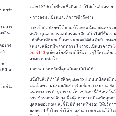
joker123th เว็บที่น่าเชื่อถือแล้วก็ไม่เป็นอันตราย
ๆเลยว่า
• การลงทะเบียนและก็การเข้าถึงง่าย
าะอย่าง
การเข้าถึง สล็อตโจ๊กเกอร์เว็บตรง นั้นง่ายและรวด
ูจะอิน
ทันใจ คุณสามารถสมัครสมาชิกได้ในไม่กี่ขั้นตอ
แล้วก็ทันทีที่คุณเป็นพวก คุณจะได้สัมผัสกับเกมคา
ๆอย่าง
โนและสล็อตที่หลากหลาย ไม่ว่าจะเป็นบาคาร่า
โ
ce’s
เกอร์123
รูเล็ต หรือสล็อตที่มีธีมต่างๆให้คุณเลือก
ตามความพอใจ
นมาก
• ความปลอดภัยที่คุณมั่นอกมั่นใจได้
ะดีมีเฮ
หนึ่งในสิ่งที่ทำให้ สล็อตjoker123 เด่นเหนือคนไห
แน่ เป็นความปลอดภัยสำหรับเพื่อการเล่นรวมทั้ง
็บที่ไม่
แนวทางการทำธุรกรรม เว็บไซต์แห่งนี้ใช้เทคโนโ
การเข้ารหัสระดับสูงเพื่อคุ้มครองปกป้องข้อมูลส่
บุคคลของคุณ และก็ยังมีทีมงานที่พร้อมให้บริกา
ตลอด 24 ชั่วโมง ทำให้ท่านสามารถเล่นเกมได้โด