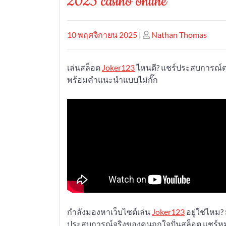
2025 casino online
Posted
Posted
10 พฤศจิกายน 2025
|
Nathan Thomas
on
on
เล่นสล็อต
Joker123
ไหนดี? แชร์ประสบการณ์
พร้อมคำแนะนำแบบไม่กั๊ก
กำลังมองหาเว็บไซต์เล่น
Joker123
อยู่ใช่ไหม?
ประสบการณ์จริงของคนถูกใจปั่นสล็อต แชร์ห