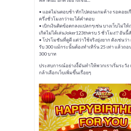
• แอดไม่นตอบช้า ทักไปตอนเกมค้าง รอคอยเก
ครึ่งชั่วโมงกว่าจะได้คำตอบ
• เบิกเงินติดข้อตกลงแปลกๆเช่น บางเว็บไม่ให้
เกิดไม่ได้เล่นJoker123thครบ 5 ชั่วโมง!? อันนี้
• โปรโมชันที่ดูดี แต่ว่าใช้จริงยุ่งยาก ดังเช่นว่
รับ 300 แม้กระนั้นต้องทำเทิร์น 25 เท่า แล้วถอ
300 บาท
ประสบการณ์อย่างงี้มันทำให้พวกเราเริ่มระวัง 
กล้าเลือกเว็บเพิ่มขึ้นเรื่อยๆ