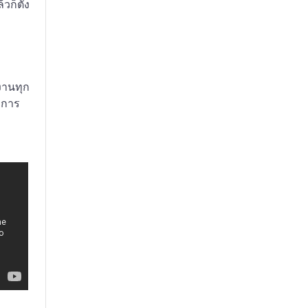
วก็ตั้ง
้งานทุก
มการ
ะ