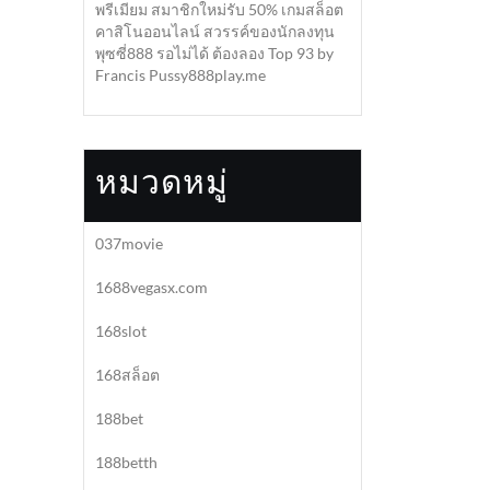
พรีเมียม สมาชิกใหม่รับ 50% เกมสล็อต
คาสิโนออนไลน์ สวรรค์ของนักลงทุน
พุซซี่888 รอไม่ได้ ต้องลอง Top 93 by
Francis Pussy888play.me
หมวดหมู่
037movie
1688vegasx.com
168slot
168สล็อต
188bet
188betth