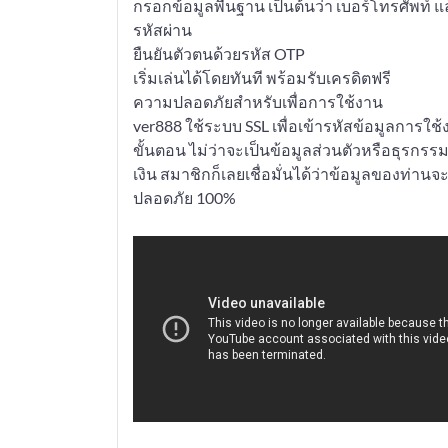
กรอกข้อมูลพื้นฐาน เป็นต้นว่า เบอร์โทรศัพท์ แล้
รหัสผ่าน
ยืนยันตัวตนด้วยรหัส OTP
เริ่มเล่นได้โดยทันที พร้อมรับเครดิตฟรี
ความปลอดภัยสำหรับเพื่อการใช้งาน
ver888 ใช้ระบบ SSL เพื่อเข้ารหัสข้อมูลการใช
ขั้นตอน ไม่ว่าจะเป็นข้อมูลส่วนตัวหรือธุรกรร
เงิน สมาชิกก็เลยเชื่อมั่นได้ว่าข้อมูลของท่านจ
ปลอดภัย 100%