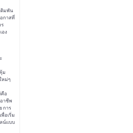
ดิมพัน
โอกาสที่
าร
วเอง
นะ
ุ้ม
ใหม่ๆ
่คือ
อาชีพ
าย การ
ื่อเริ่ม
ไลน์แบบ