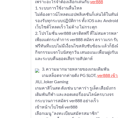
เพราะอะไรจำต้องเลือกเล่นกับ
ver888
1. ระบบการใช้งานลื่นไหล
ไม่ต้องดาวน์โหลดแอปพลิเคชันก็เล่นได้ในทันท
รองรับทุกระบบปฏิบัติการ ทั้ง iOS และ Androi
เว็บไซต์โหลดเร็ว ไม่ค้าง ไม่กระตุก
2. โปรโมชั่น ver888 เครดิตฟรี ที่ไม่สมควรพล
เพียงแต่กระทำการ ver888 สมัคร คราวแรก รั
ฟรีทันทีแบบไม่มีเงื่อนไขสลับซับซ้อน แล้วก็ยังม
กิจกรรมแจกโบนัสทุกวัน เสนอแนะเพื่อนฝูงรับเ
และระบบคืนยอดเสียรายสัปดาห์
3. ความมากมายหลายของเกมเดิมพัน
เกมสล็อตจากค่ายดัง PG SLOT,
ver888 เข้า
JILI, Joker Gaming
เกมคาสิโนสด ดังเช่น บาคาร่า รูเล็ต เสือมังกร
เดิมพันกีฬา และลอตเตอรี่ออนไลน์ครบวงจร
กระบวนการสมัคร ver888 อย่างเร็ว
เข้าหน้าเว็บไซต์ ver888
เลือกเมนู “ลงทะเบียนสมัครสมาชิก”