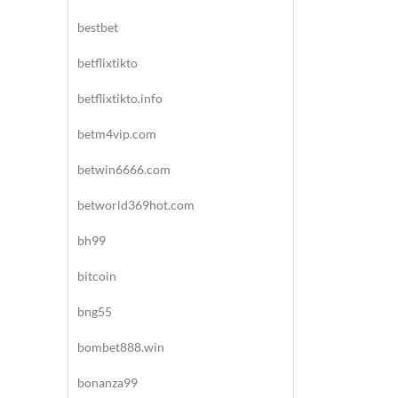
bestbet
betflixtikto
betflixtikto.info
betm4vip.com
betwin6666.com
betworld369hot.com
bh99
bitcoin
bng55
bombet888.win
bonanza99