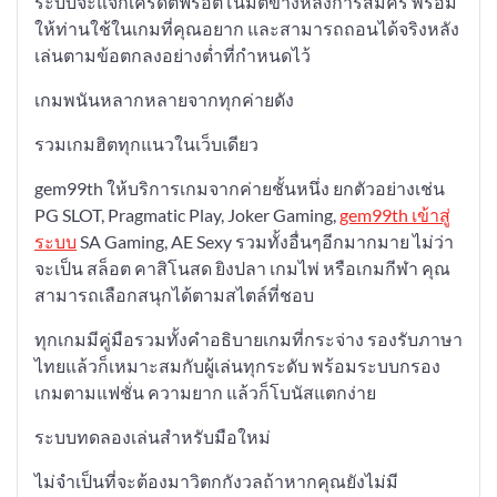
ระบบจะแจกเครดิตฟรีอัตโนมัติข้างหลังการสมัคร พร้อม
ให้ท่านใช้ในเกมที่คุณอยาก และสามารถถอนได้จริงหลัง
เล่นตามข้อตกลงอย่างต่ำที่กำหนดไว้
เกมพนันหลากหลายจากทุกค่ายดัง
รวมเกมฮิตทุกแนวในเว็บเดียว
gem99th ให้บริการเกมจากค่ายชั้นหนึ่ง ยกตัวอย่างเช่น
PG SLOT, Pragmatic Play, Joker Gaming,
gem99th เข้าสู่
ระบบ
SA Gaming, AE Sexy รวมทั้งอื่นๆอีกมากมาย ไม่ว่า
จะเป็น สล็อต คาสิโนสด ยิงปลา เกมไพ่ หรือเกมกีฬา คุณ
สามารถเลือกสนุกได้ตามสไตล์ที่ชอบ
ทุกเกมมีคู่มือรวมทั้งคำอธิบายเกมที่กระจ่าง รองรับภาษา
ไทยแล้วก็เหมาะสมกับผู้เล่นทุกระดับ พร้อมระบบกรอง
เกมตามแฟชั่น ความยาก แล้วก็โบนัสแตกง่าย
ระบบทดลองเล่นสำหรับมือใหม่
ไม่จำเป็นที่จะต้องมาวิตกกังวลถ้าหากคุณยังไม่มี