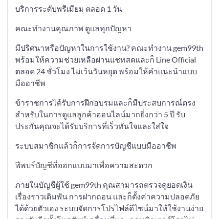
บริการระดับพรีเมียม ตลอด 1 วัน
คณะทำงานคุณภาพ ดูแลทุกปัญหา
มีปริศนาหรือปัญหาในการใช้งาน? คณะทำงาน gem99th
พร้อมให้ความช่วยเหลือผ่านแชทสดและก็ Line Official
ตลอด 24 ชั่วโมง ไม่เว้นวันหยุด พร้อมให้คำแนะนำแบบ
มืออาชีพ
ข้าราชการได้รับการฝึกอบรมและก็มีประสบการณ์ตรง
สำหรับในการดูแลลูกค้าออนไลน์มากยิ่งกว่า 5 ปี รับ
ประกันคุณจะได้รับบริการที่เร็วทันใจและใส่ใจ
ระบบสมาชิกแล้วก็การจัดการบัญชีแบบมืออาชีพ
ฟีพบร์บัญชีที่ออกแบบมาเพื่อความสะดวก
ภายในบัญชีผู้ใช้ gem99th คุณสามารถตรวจดูยอดเงิน
เรื่องราวเดิมพัน การฝากถอน และก็ตั้งค่าความปลอดภัย
ได้ด้วยตัวเอง ระบบจัดการโปรไฟล์ดีไซน์มาให้ใช้งานง่าย