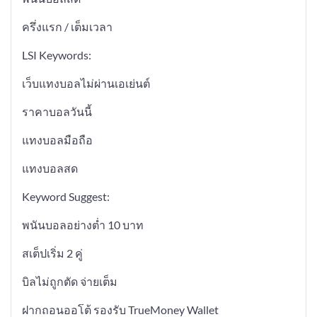
ครึ่งแรก / เต็มเวลา
LSI Keywords:
เว็บแทงบอลไม่ผ่านเอเย่นต์
ราคาบอลวันนี้
แทงบอลมือถือ
แทงบอลสด
Keyword Suggest:
พนันบอลอย่างต่ำ 10 บาท
สเต็ปเริ่ม 2 คู่
บิลไม่ถูกตัด จ่ายเต็ม
ฝากถอนออโต้ รองรับ TrueMoney Wallet