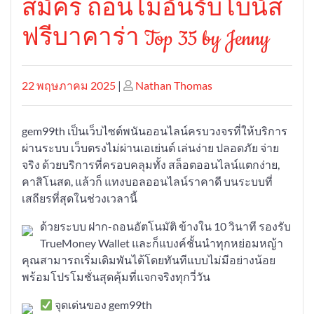
สมัคร ถอนไม่อั้นรับโบนัส
ฟรีบาคาร่า Top 35 by Jenny
Posted
Posted
22 พฤษภาคม 2025
|
Nathan Thomas
on
on
gem99th เป็นเว็บไซต์พนันออนไลน์ครบวงจรที่ให้บริการ
ผ่านระบบ เว็บตรงไม่ผ่านเอเย่นต์ เล่นง่าย ปลอดภัย จ่าย
จริง ด้วยบริการที่ครอบคลุมทั้ง สล็อตออนไลน์แตกง่าย,
คาสิโนสด, แล้วก็ แทงบอลออนไลน์ราคาดี บนระบบที่
เสถียรที่สุดในช่วงเวลานี้
ด้วยระบบ ฝาก-ถอนอัตโนมัติ ข้างใน 10 วินาที รองรับ
TrueMoney Wallet และก็แบงค์ชั้นนำทุกหย่อมหญ้า
คุณสามารถเริ่มเดิมพันได้โดยทันทีแบบไม่มีอย่างน้อย
พร้อมโปรโมชั่นสุดคุ้มที่แจกจริงทุกวี่วัน
จุดเด่นของ gem99th