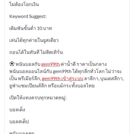
ไม่ต้องโยกเงิน
Keyword Suggest:
เดิมพันขั้นต่ำ 10 บาท
เล่นได้ทุกค่ายในยูสเดียว
ถอนได้ในทันที ไม่ติดเทิร์น
พนันบอลกับ
gem99th
ค่าน้ำดี ราคาเป็นกลาง
พนันบอลออนไลน์กับ gem99th ได้ทุกลีกทั่วโลก ไม่ว่าจะ
เป็น พรีเมียร์ลีก,
gem99th เข้าสู่ระบบ
ลาลีกา, บุนเดสลีกา,
ยูฟ่าแชมเปียนส์ลีก หรือแม้กระทั้งบอลไทย
เปิดให้แทงครบทุกหมวดหมู่:
บอลเต็ง
บอลสเต็ป
พนันบอลสด