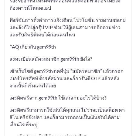
รองรับอีกทั้งโทรศัพท์เคลื่อนที่และคอมพิวเตอร์โดยไม่
ต้องดาวน์โหลดแอป
ฟังก์ชันการตั้งค่าการแจ้งเตือน โปรโมชั่น รายงานผลเกม
และลิงก์ไปสู่กรุ๊ป VIP ช่วยให้ผู้เล่นสามารถติดตามข่าว
และรับสิทธิพิเศษได้ก่อนคนไหน
FAQ เกี่ยวกับ gem99th
ลงทะเบียนสมัครสมาชิก gem99th ยังไง?
เข้าเว็บไซต์ gem99th กดที่ปุ่ม “สมัครสมาชิก” แล้วกรอก
เบอร์โทรศัพท์ ตั้งรหัสผ่าน และก็การันตี OTP แล้วหลัง
จากนั้นก็เริ่มเล่นได้เลย
เครดิตฟรีจาก gem99th ใช้เล่นเกมอะไรได้บ้าง?
เครดิตฟรีสามารถใช้เล่นได้ทุกเกม ไม่ว่าจะเป็นสล็อต คา
สิโน หรือยิงปลา และก็สามารถถอนเป็นเงินจริงได้ตาม
เงื่อนไขที่ระบุ