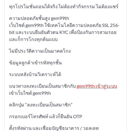
ทุกโปรโมชั่นถอนได้จริง ไม่ต้องทำกิจกรรม ไม่ต้องแชร์
ความปลอดภัยชั้นสูง gem99th
เว็บไซต์ gem99th ใช้เทคโนโลยีความปลอดภัย SSL 256-
bit และระบบยืนยันตัวตน KYC เพื่อป้องกันการสวมรอย
และก็การโกงทุกต้นแบบ
ไม่มีประวัติความเป็นมาคดโกง
ข้อมูลลูกค้าเข้ารหัสทุกชั้น
ระบบหลังบ้านวิเคราะห์ได้
แนวทางลงทะเบียนเป็นสมาชิกกับ
gem99th เข้าสู่ระบบ
เข้าเว็บไซต์ gem99th
คลิกปุ่ม “ลงทะเบียนเป็นสมาชิก”
กรอกเบอร์โทรศัพท์ แล้วก็ยืนยัน OTP
ตั้งรหัสผ่าน และเชื่อมบัญชีธนาคาร / วอลเลท