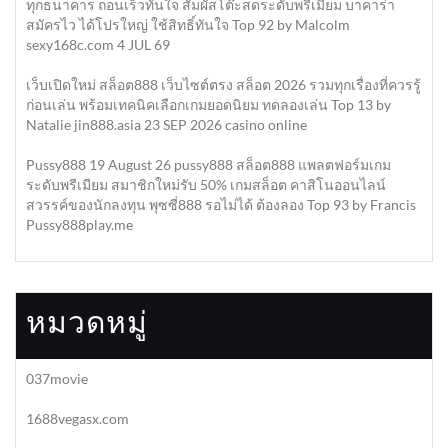
ทุกธนาคาร ถอนเร็วทันใจ สัมผัสโต๊ะสดระดับพรีเมียม บาคาร่า
สมัครไว ได้โปรใหญ่ ใช้สิทธิ์ทันใจ Top 92 by Malcolm
sexy168c.com 4 JUL 69
เว็บเปิดใหม่ สล็อต888 เว็บไซต์ตรง สล็อต 2026 รวมทุกเรื่องที่ควรรู้
ก่อนเล่น พร้อมเทคนิคเลือกเกมยอดนิยม ทดลองเล่น Top 13 by
Natalie jin888.asia 23 SEP 2026 casino online
Pussy888 19 August 26 pussy888 สล็อต888 แพลตฟอร์มเกม
ระดับพรีเมียม สมาชิกใหม่รับ 50% เกมสล็อต คาสิโนออนไลน์
สวรรค์ของนักลงทุน พุซซี่888 รอไม่ได้ ต้องลอง Top 93 by Francis
Pussy888play.me
หมวดหมู่
037movie
1688vegasx.com