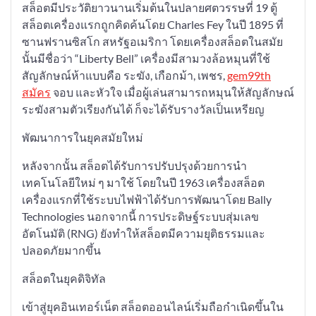
สล็อตมีประวัติยาวนานเริ่มต้นในปลายศตวรรษที่ 19 ตู้
สล็อตเครื่องแรกถูกคิดค้นโดย Charles Fey ในปี 1895 ที่
ซานฟรานซิสโก สหรัฐอเมริกา โดยเครื่องสล็อตในสมัย
นั้นมีชื่อว่า “Liberty Bell” เครื่องมีสามวงล้อหมุนที่ใช้
สัญลักษณ์ห้าแบบคือ ระฆัง, เกือกม้า, เพชร,
gem99th
สมัคร
จอบ และหัวใจ เมื่อผู้เล่นสามารถหมุนให้สัญลักษณ์
ระฆังสามตัวเรียงกันได้ ก็จะได้รับรางวัลเป็นเหรียญ
พัฒนาการในยุคสมัยใหม่
หลังจากนั้น สล็อตได้รับการปรับปรุงด้วยการนำ
เทคโนโลยีใหม่ ๆ มาใช้ โดยในปี 1963 เครื่องสล็อต
เครื่องแรกที่ใช้ระบบไฟฟ้าได้รับการพัฒนาโดย Bally
Technologies นอกจากนี้ การประดิษฐ์ระบบสุ่มเลข
อัตโนมัติ (RNG) ยังทำให้สล็อตมีความยุติธรรมและ
ปลอดภัยมากขึ้น
สล็อตในยุคดิจิทัล
เข้าสู่ยุคอินเทอร์เน็ต สล็อตออนไลน์เริ่มถือกำเนิดขึ้นใน