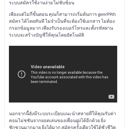
ระบบสมัครใช้งานง่าย ไม่ซับซ้อน
เพียงแต่ไม่กี่ขั้นตอน คุณก็สามารถเริ่มต้นการ gem99th
สมัคร ได้โดยทันที ไม่จำเป็นที่จะต้องใช้เอกสาร ไม่ต้อง
กรอกข้อมูลมาก เพียงรับรองเบอร์โทรและตั้งรหัสผ่าน
ระบบจะสร้างบัญชีให้คุณโดยอัตโนมัติ
นอกจากนี้ยังมีระบบระเบียบแนะนำสหายที่ให้คุณรับค่า
คอมไม่ชชันจากยอดเล่นของเพื่อนฝูงได้อีกด้วย ยิ่ง
ชักชวนมากมาย ยิ่งได้มาก สมัครครั้งเดียวใช้ได้ชั่วชีวิต