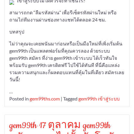
เข้าสู่ระบบไม่ได้ควรจะทำเช่นไร?
สามารถกด “ลืมรหัสผ่าน” เพื่อรีเซ็ตรหัสผ่านใหม่ หรือ
ถามไถ่ทีมงานผ่านช่องทางแชทได้ตลอด 24 ชม.
บทสรุป
ไม่ว่าคุณจะเคยพนันมาก่อนหรือเป็นมือใหม่ที่เพิ่งเริ่มต้น
gem99th เป็นแพลตฟอร์มที่คุณควรลอง ด้วยระบบ
gem99th สมัคร ที่ง่าย gem99th เข้าระบบ ได้เร็วทันใจ
พร้อมรับ gem99th เครดิตฟรี ไปใช้ได้ทันที ที่นี่คือแหล่ง
รวมความสนุกและก็ผลตอบแทนที่คุ้มในที่เดียว สมัครเลย
วันนี้!
…
Posted in
gem99ths.com
|
Tagged
gem99th เข้าสู่ระบบ
gem99th 17 ตุลาคม gem99th