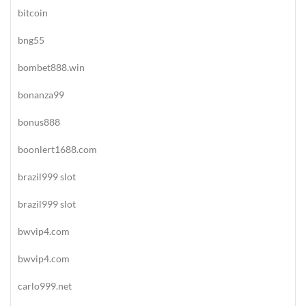
bitcoin
bng55
bombet888.win
bonanza99
bonus888
boonlert1688.com
brazil999 slot
brazil999 slot
bwvip4.com
bwvip4.com
carlo999.net