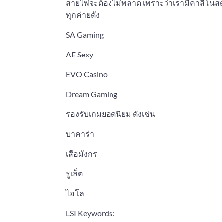
สายไพ่จะต้องไม่พลาด เพราะว่าเรามีคาสิโน
ทุกค่ายดัง
SA Gaming
AE Sexy
EVO Casino
Dream Gaming
รองรับเกมยอดนิยม ดังเช่น
บาคาร่า
เสือมังกร
รูเล็ต
ไฮโล
LSI Keywords: