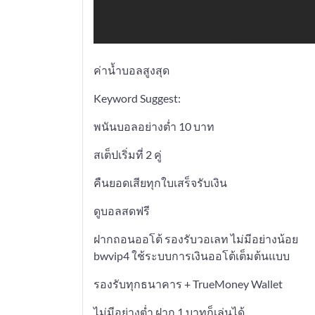
ค่าน้ำบอลสูงสุด
Keyword Suggest:
พนันบอลอย่างต่ำ 10 บาท
สเต็ปเริ่มที่ 2 คู่
คืนยอดเสียทุกใบเสร็จรับเงิน
ดูบอลสดฟรี
ฝากถอนออโต้ รองรับวอเลท ไม่มีอย่างน้อย
bwvip4 ใช้ระบบการเงินออโต้เต็มต้นแบบ
รองรับทุกธนาคาร + TrueMoney Wallet
ไม่มีอย่างต่ำ ฝาก 1 บาทก็เล่นได้