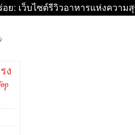
อร่อย: เว็บไซต์รีวิวอาหารแห่งความ
m
ตรง
op