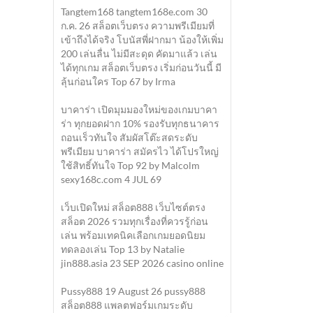
Tangtem168 tangtem168e.com 30
ก.ค. 26 สล็อตเว็บตรง ความพรีเมียมที่
เข้าถึงได้จริง โบนัสพี่ฝากมา น้องให้เพิ่ม
200 เล่นลื่น ไม่มีสะดุด คัดมาแล้ว เล่น
ได้ทุกเกม สล็อตเว็บตรง เริ่มก่อนวันนี้ มี
ลุ้นก่อนใคร Top 67 by Irma
บาคาร่า เปิดมุมมองใหม่ของเกมบาคา
ร่า ทุกยอดฝาก 10% รองรับทุกธนาคาร
ถอนเร็วทันใจ สัมผัสโต๊ะสดระดับ
พรีเมียม บาคาร่า สมัครไว ได้โปรใหญ่
ใช้สิทธิ์ทันใจ Top 92 by Malcolm
sexy168c.com 4 JUL 69
เว็บเปิดใหม่ สล็อต888 เว็บไซต์ตรง
สล็อต 2026 รวมทุกเรื่องที่ควรรู้ก่อน
เล่น พร้อมเทคนิคเลือกเกมยอดนิยม
ทดลองเล่น Top 13 by Natalie
jin888.asia 23 SEP 2026 casino online
Pussy888 19 August 26 pussy888
สล็อต888 แพลตฟอร์มเกมระดับ