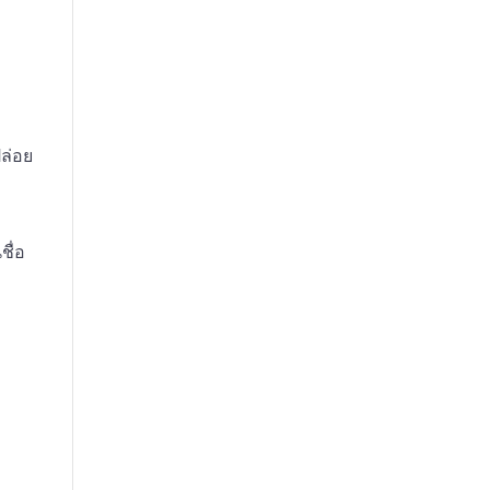
ปล่อย
ชื่อ