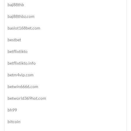
baj88thb
baj88thbz.com
baslot168bet.com
bestbet
betflixtikto
betflixtikto.info
betm4vip.com
betwin6666.com
betworld369hot.com
bh99
bitcoin