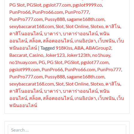
PG Slot
,
PGSlot
,
pgslot77.com
,
pgslot9999.co
,
PunPro66
,
PunPro66.com
,
PunPro777
,
PunPro777.com
,
Pussy888
,
sagame168th.com
,
sexybaccarat168.com
,
Slot
,
Slot Online
,
Slotxo
,
คาสิโน
,
คาสิโนออนไลน์
,
บาคาร่า
,
บาคาร่าออนไลน์
,
พนัน
ออนไลน์
,
สล็อต
,
สล็อตออนไลน์
,
เกมยิงปลา
,
เว็บพนัน
,
เว็บ
พนันออนไลน์
|
Tagged
918Kiss
,
ABA
,
ABAGroup2
,
Baccarat
,
Casino
,
Joker123
,
Joker123th
,
no1huay
,
no1huay.com
,
PG
,
PG Slot
,
PGSlot
,
pgslot77.com
,
pgslot999.com
,
PunPro66
,
PunPro66.com
,
PunPro777
,
PunPro777.com
,
Pussy888
,
sagame168th.com
,
sexybaccarat168.com
,
Slot
,
Slot Online
,
Slotxo
,
คาสิโน
,
คาสิโนออนไลน์
,
บาคาร่า
,
บาคาร่าออนไลน์
,
พนัน
ออนไลน์
,
สล็อต
,
สล็อตออนไลน์
,
เกมยิงปลา
,
เว็บพนัน
,
เว็บ
พนันออนไลน์