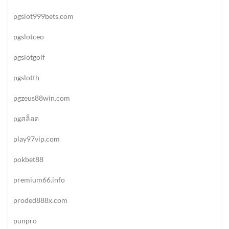
pgslot999bets.com
pgslotceo
pgslotgolf
pgslotth
pgzeus88win.com
pgสล็อต
play97vip.com
pokbet88
premium66.info
proded888x.com
punpro