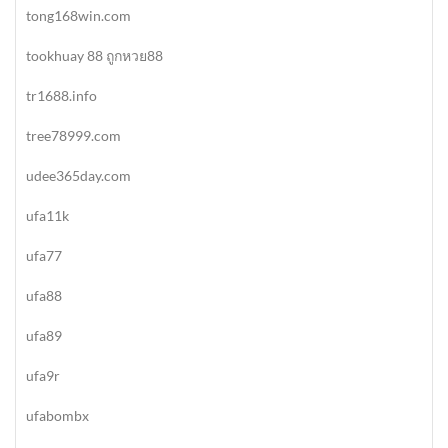
tong168win.com
tookhuay 88 ถูกหวย88
tr1688.info
tree78999.com
udee365day.com
ufa11k
ufa77
ufa88
ufa89
ufa9r
ufabombx