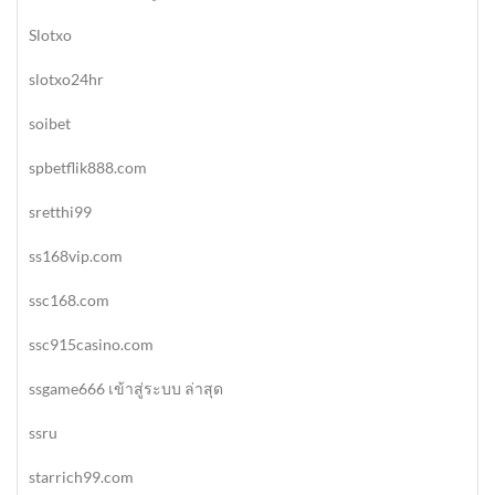
Slotxo
slotxo24hr
soibet
spbetflik888.com
sretthi99
ss168vip.com
ssc168.com
ssc915casino.com
ssgame666 เข้าสู่ระบบ ล่าสุด
ssru
starrich99.com