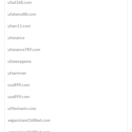
ufad168.com
ufaheno88.com
ufam11.com
ufanance
ufanance789.com
ufasexygame
ufawinner
usa899.com
usa899.com
ut9winwin.com
vegasisland168bet.com
vegasisland168bet.com