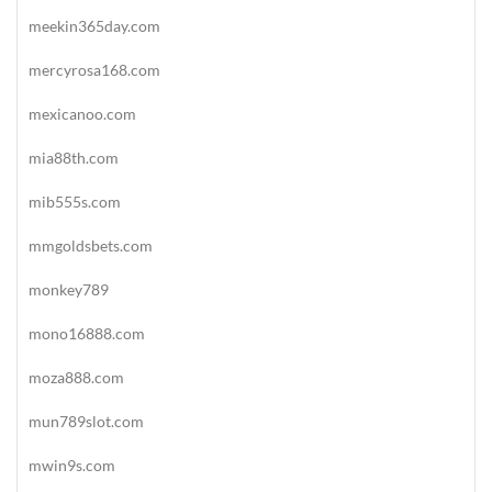
meekin365day.com
mercyrosa168.com
mexicanoo.com
mia88th.com
mib555s.com
mmgoldsbets.com
monkey789
mono16888.com
moza888.com
mun789slot.com
mwin9s.com