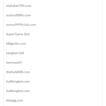
stellabet789.com
sudyod888s.com
sunny9999club.com
SuperGame Slot
t88golds.com
tangtem168
temmax69
thehulk888.com
tia8kingbet.com
tia8kingbet.com
tkbpgg.com