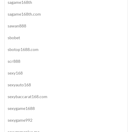
sagame168th
sagame168th.com
sawan888
sbobet
sbotop1688.com
scr888
sexy168
sexyauto168
sexybaccarat168.com
sexygame1688
sexygame992
sexygameplus.me