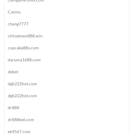
Casino
chang7777
chinatown888.win
cupcake88x.com
daruma1688.com
debet
dgb222hot.com
dgb222hot.com
dr888
dr888bet.com
ek4567.com