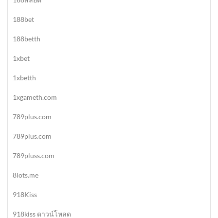
188bet
188betth
1xbet
1xbetth
1xgameth.com
789plus.com
789plus.com
789pluss.com
8lots.me
918Kiss
918kiss ดาวน์โหลด