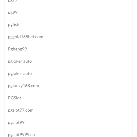
pg99
pgfish
pggold168bet.com
Pgheng99
pgjoker auto
pgjoker auto
pglucky168.com
PGSlot
pgslot77.com
pgslot99
pgslot9999.co