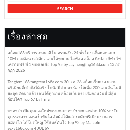
เรื่องล่าสุด
สล็อต168 บริการเกมคาสิโน ครบครัน 24 ชั่วโมง แจ็คพอตแตก
10M ต่อเดือน ยูสเดียว เล่นได้ทุกเกม ไลฟ์สด สล็อต ยิงปลา กีฬา ไพ่
เครดิตฟรี ที่ 1 ของเอเชีย Top 95 by Jay hengjing168d.com 13 กร
กฎา 2026
Tangtem168 tangtem168e.com 30 ก.ค. 26 สล็อตเว็บตรง ความ
พรีเมียมที่เข้าถึงได้จริง โบนัสพี่ฝากมา น้องให้เพิ่ม 200 เล่นลื่น ไม่มี
สะดุด คัดมาแล้ว เล่นได้ทุกเกม สล็อตเว็บตรง เริ่มก่อนวันนี้ มีลุ้น
ก่อนใคร Top 67 by Irma
บาคาร่า เปิดมุมมองใหม่ของเกมบาคาร่า ทุกยอดฝาก 10% รองรับ
ทุกธนาคาร ถอนเร็วทันใจ สัมผัสโต๊ะสดระดับพรีเมียม บาคาร่า
สมัครไว ได้โปรใหญ่ ใช้สิทธิ์ทันใจ Top 92 by Malcolm
sexy168c.com 4 JUL 69