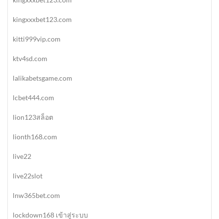
kingxxxbet123.com
kitti999vip.com
ktv4sd.com
lalikabetsgame.com
lcbet444.com
lion123สล็อต
lionth168.com
live22
live22slot
lnw365bet.com
lockdown168 เข้าสู่ระบบ