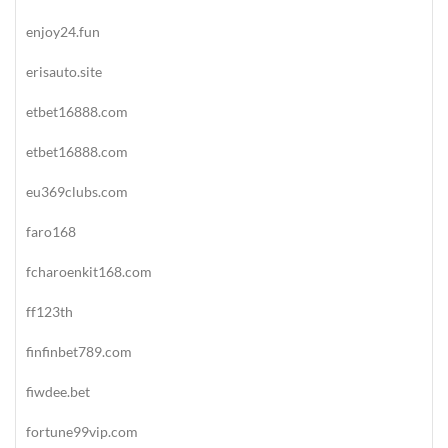
enjoy24.fun
erisauto.site
etbet16888.com
etbet16888.com
eu369clubs.com
faro168
fcharoenkit168.com
ff123th
finfinbet789.com
fiwdee.bet
fortune99vip.com