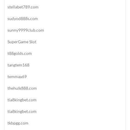
stellabet789.com
sudyod888s.com
sunny9999club.com
SuperGame Slot
t88golds.com
tangtem168
temmax69
thehulk888.com
tia8kingbet.com
tia8kingbet.com
tkbpgg.com