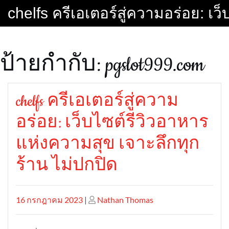
Skip
chelfs ครีเอเตอร์สู่ความอร่อย: เ
to
content
ป้ายกำกับ:
pgslot999.com
chelfs ครีเอเตอร์สู่ความ
อร่อย: เว็บไซต์รีวิวอาหาร
แห่งความสุข เจาะลึกทุก
ร้าน ไม่ปกปิด
Posted
Posted
16 กรกฎาคม 2023
|
Nathan Thomas
on
on