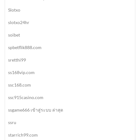
Slotxo
slotxo24hr
soibet
spbetflik888.com
sretthi99
ss168vip.com
ssc168.com
ssc915casino.com
ssgame666 เข้าสู่ระบบ ล่าสุด
ssru
starrich99.com