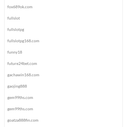
fox689ok.com
fullslot
fullslotpg
fullslotpg168.com
funny18
future24bet.com
gachawin168.com
gaojing888
gem99ths.com
gem99ths.com
goatza888fin.com