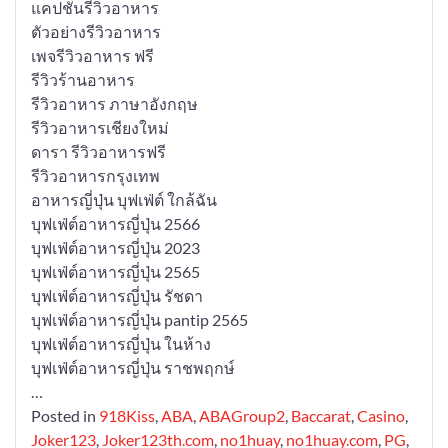
แคปชั่นรีวิวอาหาร
ตัวอย่างรีวิวอาหาร
เพจรีวิวอาหาร ฟรี
รีวิวร้านอาหาร
รีวิวอาหาร ภาษาอังกฤษ
รีวิวอาหารเชียงใหม่
ดารา รีวิวอาหารฟรี
รีวิวอาหารกรุงเทพ
อาหารญี่ปุ่น บุฟเฟ่ต์ ใกล้ฉัน
บุฟเฟ่ต์อาหารญี่ปุ่น 2566
บุฟเฟ่ต์อาหารญี่ปุ่น 2023
บุฟเฟ่ต์อาหารญี่ปุ่น 2565
บุฟเฟ่ต์อาหารญี่ปุ่น รัชดา
บุฟเฟ่ต์อาหารญี่ปุ่น pantip 2565
บุฟเฟ่ต์อาหารญี่ปุ่น ในห้าง
บุฟเฟ่ต์อาหารญี่ปุ่น ราชพฤกษ์
…
Posted in
918Kiss
,
ABA
,
ABAGroup2
,
Baccarat
,
Casino
,
Joker123
,
Joker123th.com
,
no1huay
,
no1huay.com
,
PG
,