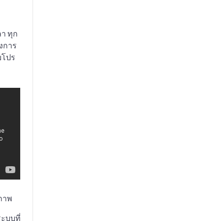
า ทุก
องการ
ับโปร
ิภาพ
ะบบที่