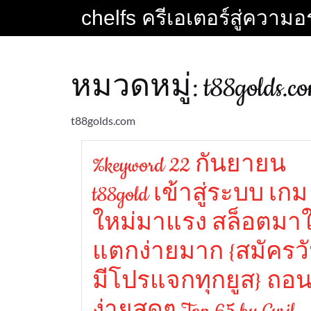
Skip
chelfs ครีเอเตอร์สู่ความ
to
content
หมวดหมู่:
t88golds.c
t88golds.com
%keyword 22 กันยายน
t88gold เข้าสู่ระบบ เกม
ใหม่มาแรง สล็อตมาใ
แตกง่ายมาก {สมัครวัน
มีโปรแจกทุกยูส} ถอ