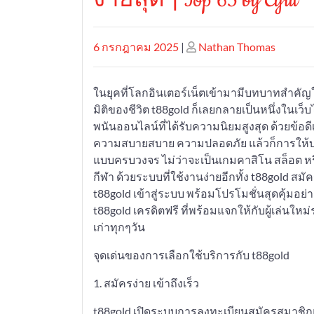
ง่ายสุดๆ Top 65 by Cyril
Posted
Posted
6 กรกฎาคม 2025
|
Nathan Thomas
on
on
ในยุคที่โลกอินเตอร์เน็ตเข้ามามีบทบาทสำคัญ
มิติของชีวิต t88gold ก็เลยกลายเป็นหนึ่งในเว็บ
พนันออนไลน์ที่ได้รับความนิยมสูงสุด ด้วยข้อดีเ
ความสบายสบาย ความปลอดภัย แล้วก็การให้บ
แบบครบวงจร ไม่ว่าจะเป็นเกมคาสิโน สล็อต ห
กีฬา ด้วยระบบที่ใช้งานง่ายอีกทั้ง t88gold สมัค
t88gold เข้าสู่ระบบ พร้อมโปรโมชั่นสุดคุ้มอย่า
t88gold เครดิตฟรี ที่พร้อมแจกให้กับผู้เล่นใหม่
เก่าทุกๆวัน
จุดเด่นของการเลือกใช้บริการกับ t88gold
1. สมัครง่าย เข้าถึงเร็ว
t88gold เปิดระบบการลงทะเบียนสมัครสมาชิ