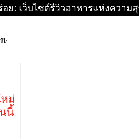
อร่อย: เว็บไซต์รีวิวอาหารแห่งความ
om
หม่
นี้
น