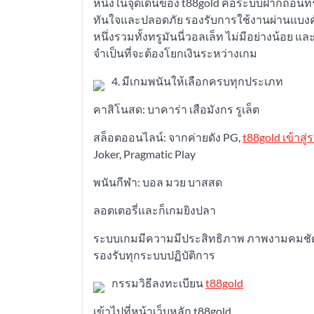
หนึ่งในจุดเด่นของ t88gold คือระบบฝากถอนที่
ทันใจและปลอดภัย รองรับการใช้งานผ่านแบงค์
หนึ่งรวมทั้งทรูมันนี่วอลเล็ท ไม่มีอย่างน้อย แล
จำเป็นที่จะต้องโยกเงินระหว่างเกม
4. มีเกมพนันให้เลือกครบทุกประเภท
คาสิโนสด: บาคาร่า เสือมังกร รูเล็ต
สล็อตออนไลน์: จากค่ายดัง PG,
t88gold เข้าสู
Joker, Pragmatic Play
พนันกีฬา: บอล มวย บาสสด
ลอตเตอรี่และก็เกมยิงปลา
ระบบเกมมีความมีประสิทธิภาพ ภาพงามคมชั
รองรับทุกระบบปฏิบัติการ
กรรมวิธีลงทะเบียน
t88gold
เข้าไปที่หน้าเว็บหลัก t88gold