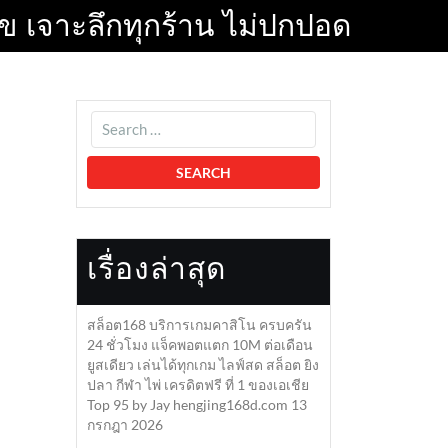
สุข เจาะลึกทุกร้าน ไม่ปกปอด
เรื่องล่าสุด
สล็อต168 บริการเกมคาสิโน ครบครัน
24 ชั่วโมง แจ็คพอตแตก 10M ต่อเดือน
ยูสเดียว เล่นได้ทุกเกม ไลฟ์สด สล็อต ยิง
ปลา กีฬา ไพ่ เครดิตฟรี ที่ 1 ของเอเชีย
Top 95 by Jay hengjing168d.com 13
กรกฎา 2026