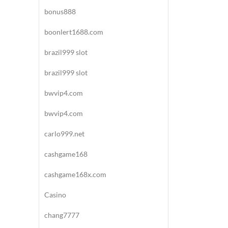
bonus888
boonlert1688.com
brazil999 slot
brazil999 slot
bwvip4.com
bwvip4.com
carlo999.net
cashgame168
cashgame168x.com
Casino
chang7777