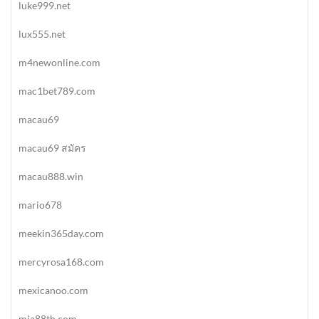
luke999.net
lux555.net
m4newonline.com
mac1bet789.com
macau69
macau69 สมัคร
macau888.win
mario678
meekin365day.com
mercyrosa168.com
mexicanoo.com
mia88th.com