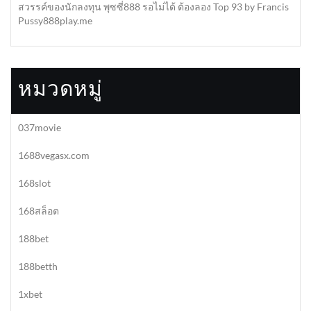
สวรรค์ของนักลงทุน พุซซี่888 รอไม่ได้ ต้องลอง Top 93 by Francis
Pussy888play.me
หมวดหมู่
037movie
1688vegasx.com
168slot
168สล็อต
188bet
188betth
1xbet