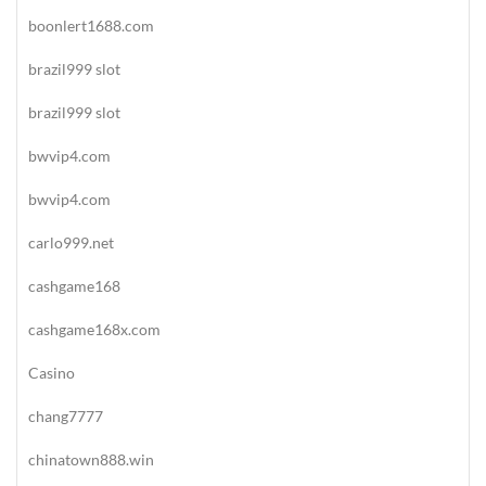
boonlert1688.com
brazil999 slot
brazil999 slot
bwvip4.com
bwvip4.com
carlo999.net
cashgame168
cashgame168x.com
Casino
chang7777
chinatown888.win