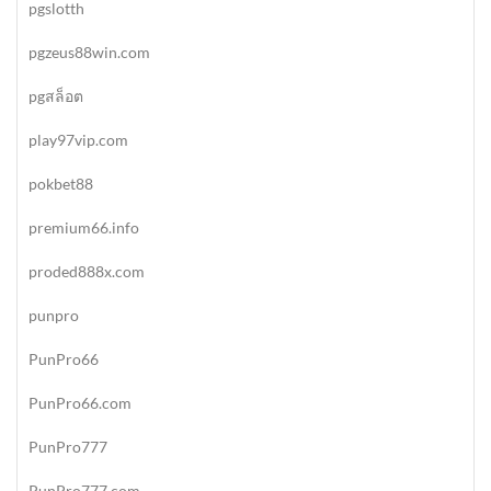
pgslotth
pgzeus88win.com
pgสล็อต
play97vip.com
pokbet88
premium66.info
proded888x.com
punpro
PunPro66
PunPro66.com
PunPro777
PunPro777.com