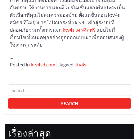
อันตราย ใช้งานง่าย และมีโปรโมชั่นแจกจริง ktv4s เป็น
ตัวเลือกที่คุณไม่สมควรมองข้าม ตั้งแต่ขั้นตอน ktv4s
สมัคร ที่ไม่ยุ่งยาก ไปจนกระทั่ง ktv4s เข้าสู่ระบบ ที่
ปลอดภัย รวมทั้งการแจก
ktv4s เครดิตฟรี
แบบไม่มี
เงื่อนไข ทั้งหมดทุกอย่างถูกออกแบบมาเพื่อตอบสนองผู้
ใช้งานทุกระดับ
…
Posted in
ktv4sd.com
|
Tagged
ktv4s
เรื่องล่าสุด