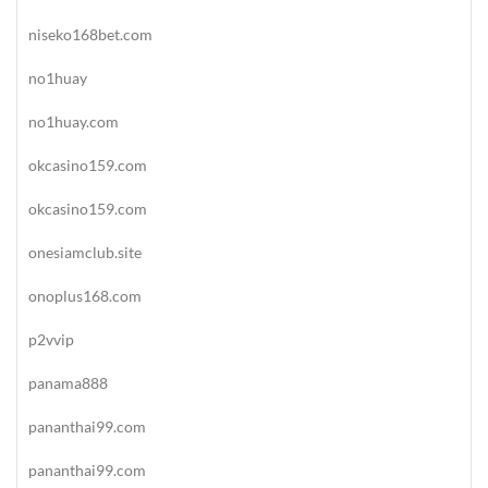
niseko168bet.com
no1huay
no1huay.com
okcasino159.com
okcasino159.com
onesiamclub.site
onoplus168.com
p2vvip
panama888
pananthai99.com
pananthai99.com