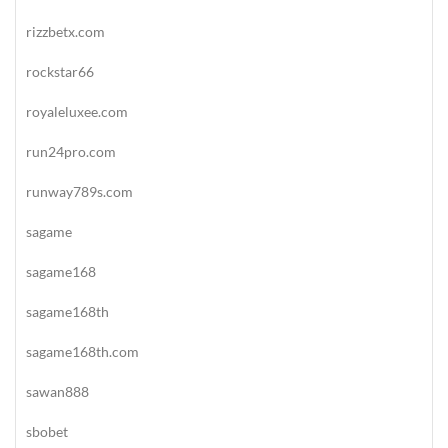
rizzbetx.com
rockstar66
royaleluxee.com
run24pro.com
runway789s.com
sagame
sagame168
sagame168th
sagame168th.com
sawan888
sbobet