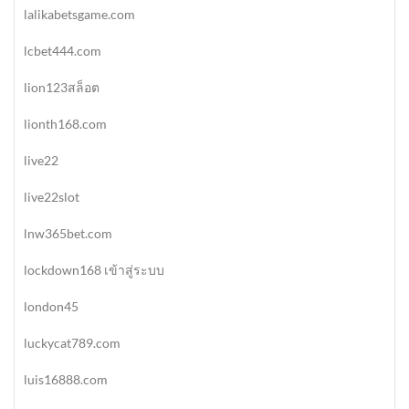
lalikabetsgame.com
lcbet444.com
lion123สล็อต
lionth168.com
live22
live22slot
lnw365bet.com
lockdown168 เข้าสู่ระบบ
london45
luckycat789.com
luis16888.com