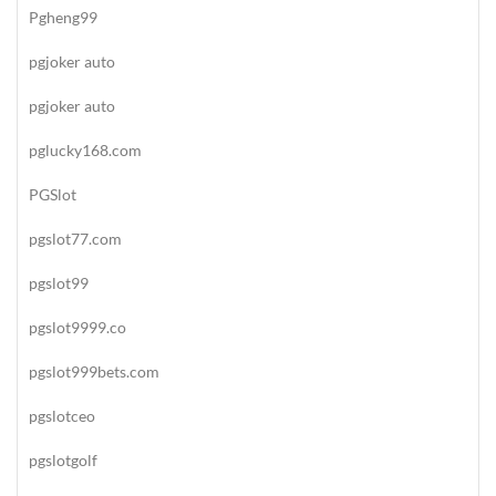
Pgheng99
pgjoker auto
pgjoker auto
pglucky168.com
PGSlot
pgslot77.com
pgslot99
pgslot9999.co
pgslot999bets.com
pgslotceo
pgslotgolf