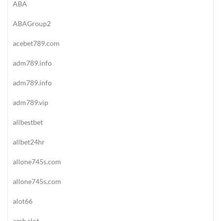
ABA
ABAGroup2
acebet789.com
adm789.info
adm789.info
adm789.vip
allbestbet
allbet24hr
allone745s.com
allone745s.com
alot66
amb slot