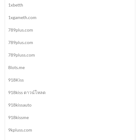
1xbetth
1xgameth.com
789plus.com
789plus.com
789pluss.com
8lots.me
918Kiss
918kiss ดาวน์โหลด
918kissauto
918kissme
9kpluss.com