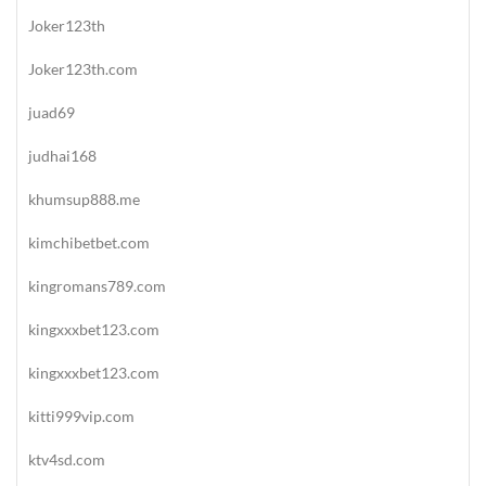
Joker123th
Joker123th.com
juad69
judhai168
khumsup888.me
kimchibetbet.com
kingromans789.com
kingxxxbet123.com
kingxxxbet123.com
kitti999vip.com
ktv4sd.com