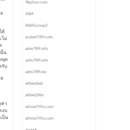
9kpluss.com
ีย
ABA
ABAGroup2
ได้
acebet789.com
ะไม่
่
adm789.info
นั้น
หยุด
adm789.info
ครับ
adm789.vip
าย
allbestbet
allbet24hr
มค่า
allone745s.com
ารงบ
เป็น
allone745s.com
alot66