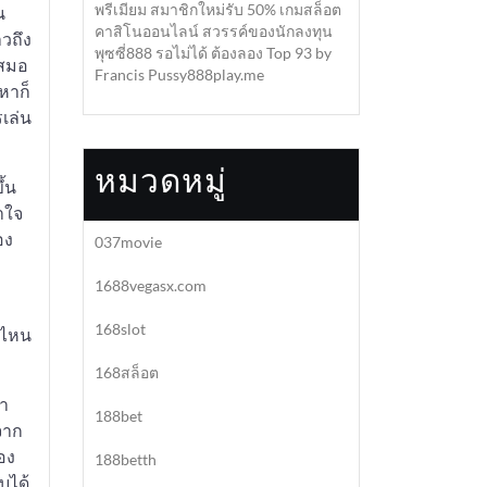
พรีเมียม สมาชิกใหม่รับ 50% เกมสล็อต
น
คาสิโนออนไลน์ สวรรค์ของนักลงทุน
วถึง
พุซซี่888 รอไม่ได้ ต้องลอง Top 93 by
เสมอ
Francis Pussy888play.me
ญหาก็
เล่น
หมวดหมู่
้น
าใจ
อง
037movie
1688vegasx.com
168slot
งไหน
168สล็อต
มา
188bet
จาก
อง
188betth
บได้