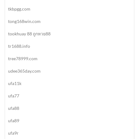
tkbpgg.com
tong168win.com
tookhuay 88 ถูกหวย88
tr1688.info
tree78999.com
udee365day.com
ufa11k
ufa77
ufa88
ufa89
ufa9r