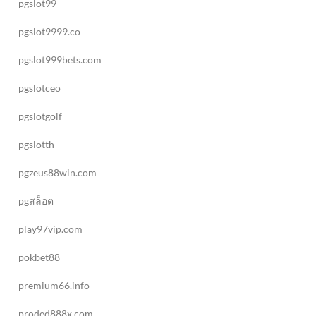
pgslot99
pgslot9999.co
pgslot999bets.com
pgslotceo
pgslotgolf
pgslotth
pgzeus88win.com
pgสล็อต
play97vip.com
pokbet88
premium66.info
proded888x.com