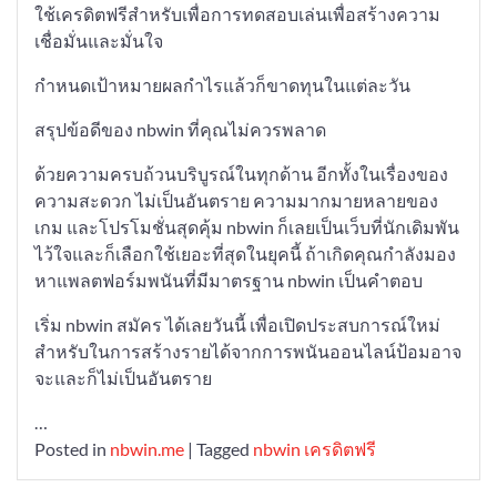
ใช้เครดิตฟรีสำหรับเพื่อการทดสอบเล่นเพื่อสร้างความ
เชื่อมั่นและมั่นใจ
กำหนดเป้าหมายผลกำไรแล้วก็ขาดทุนในแต่ละวัน
สรุปข้อดีของ nbwin ที่คุณไม่ควรพลาด
ด้วยความครบถ้วนบริบูรณ์ในทุกด้าน อีกทั้งในเรื่องของ
ความสะดวก ไม่เป็นอันตราย ความมากมายหลายของ
เกม และโปรโมชั่นสุดคุ้ม nbwin ก็เลยเป็นเว็บที่นักเดิมพัน
ไว้ใจและก็เลือกใช้เยอะที่สุดในยุคนี้ ถ้าเกิดคุณกำลังมอง
หาแพลตฟอร์มพนันที่มีมาตรฐาน nbwin เป็นคำตอบ
เริ่ม nbwin สมัคร ได้เลยวันนี้ เพื่อเปิดประสบการณ์ใหม่
สำหรับในการสร้างรายได้จากการพนันออนไลน์ป้อมอาจ
จะและก็ไม่เป็นอันตราย
…
Posted in
nbwin.me
|
Tagged
nbwin เครดิตฟรี