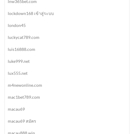
lnw365bet.com
lockdown168 เข้าสู่ระบบ
london45
luckycat789.com
luis16888.com
luke999.net
lux555.net
m4newonline.com
mac1bet789.com
macau69
macau69 สมัคร
macau888.win