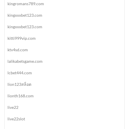
kingromans789.com
kingxxxbet123.com
kingxxxbet123.com
kitti999vip.com
ktv4sd.com
lalikabetsgame.com
lcbet444.com
lion123สล็อต
lionth168.com
live22
live22slot