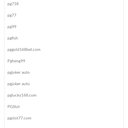
pg718
pg77
pg99
pgfish
pggold168bet.com
Pgheng99
pgjoker auto
pgjoker auto
pglucky168.com
PGSlot
pgslot77.com