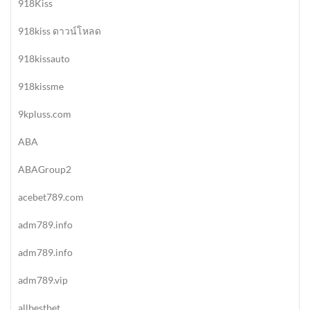
918Kiss
918kiss ดาวน์โหลด
918kissauto
918kissme
9kpluss.com
ABA
ABAGroup2
acebet789.com
adm789.info
adm789.info
adm789.vip
allbestbet