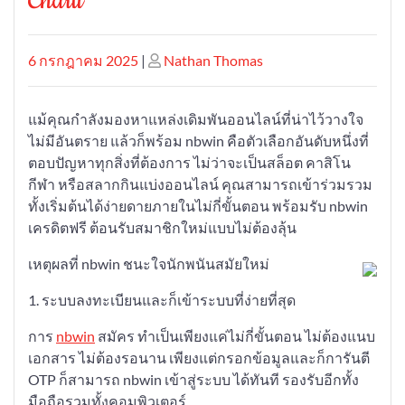
Charli
Posted
Posted
6 กรกฎาคม 2025
|
Nathan Thomas
on
on
แม้คุณกำลังมองหาแหล่งเดิมพันออนไลน์ที่น่าไว้วางใจ
ไม่มีอันตราย แล้วก็พร้อม nbwin คือตัวเลือกอันดับหนึ่งที่
ตอบปัญหาทุกสิ่งที่ต้องการ ไม่ว่าจะเป็นสล็อต คาสิโน
กีฬา หรือสลากกินแบ่งออนไลน์ คุณสามารถเข้าร่วมรวม
ทั้งเริ่มต้นได้ง่ายดายภายในไม่กี่ขั้นตอน พร้อมรับ nbwin
เครดิตฟรี ต้อนรับสมาชิกใหม่แบบไม่ต้องลุ้น
เหตุผลที่ nbwin ชนะใจนักพนันสมัยใหม่
1. ระบบลงทะเบียนและก็เข้าระบบที่ง่ายที่สุด
การ
nbwin
สมัคร ทำเป็นเพียงแค่ไม่กี่ขั้นตอน ไม่ต้องแนบ
เอกสาร ไม่ต้องรอนาน เพียงแต่กรอกข้อมูลและก็การันตี
OTP ก็สามารถ nbwin เข้าสู่ระบบ ได้ทันที รองรับอีกทั้ง
มือถือรวมทั้งคอมพิวเตอร์