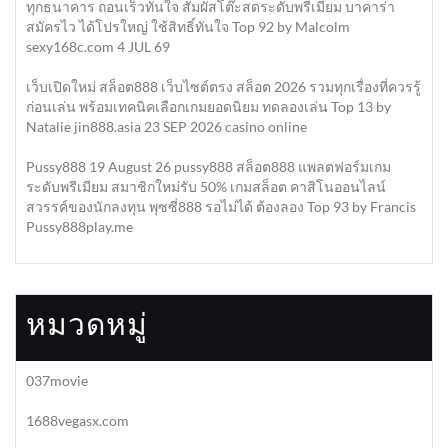
ทุกธนาคาร ถอนเร็วทันใจ สัมผัสโต๊ะสดระดับพรีเมียม บาคาร่า
สมัครไว ได้โปรใหญ่ ใช้สิทธิ์ทันใจ Top 92 by Malcolm
sexy168c.com 4 JUL 69
เว็บเปิดใหม่ สล็อต888 เว็บไซต์ตรง สล็อต 2026 รวมทุกเรื่องที่ควรรู้
ก่อนเล่น พร้อมเทคนิคเลือกเกมยอดนิยม ทดลองเล่น Top 13 by
Natalie jin888.asia 23 SEP 2026 casino online
Pussy888 19 August 26 pussy888 สล็อต888 แพลตฟอร์มเกม
ระดับพรีเมียม สมาชิกใหม่รับ 50% เกมสล็อต คาสิโนออนไลน์
สวรรค์ของนักลงทุน พุซซี่888 รอไม่ได้ ต้องลอง Top 93 by Francis
Pussy888play.me
หมวดหมู่
037movie
1688vegasx.com