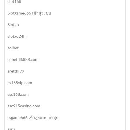
slot168
Slotgame666 เข้าสู่ระบบ
Slotxo
slotxo24hr
soibet
spbetflik888.com
sretthi99
ss168vip.com
ssc168.com
ssc915casino.com
ssgame666 เข้าสู่ระบบ ล่าสุด
ssru