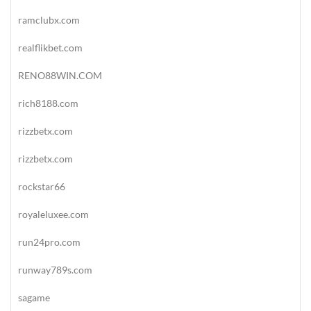
ramclubx.com
realflikbet.com
RENO88WIN.COM
rich8188.com
rizzbetx.com
rizzbetx.com
rockstar66
royaleluxee.com
run24pro.com
runway789s.com
sagame