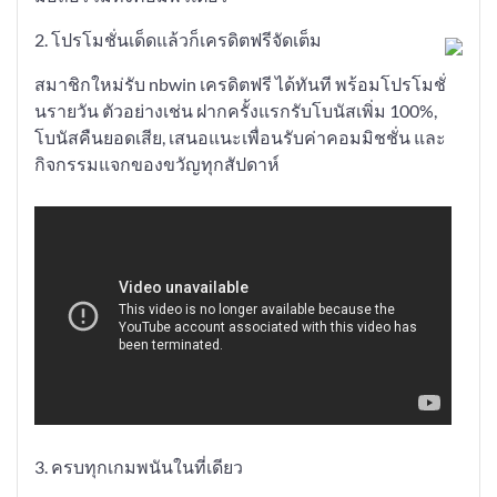
2. โปรโมชั่นเด็ดแล้วก็เครดิตฟรีจัดเต็ม
สมาชิกใหม่รับ nbwin เครดิตฟรี ได้ทันที พร้อมโปรโมชั่
นรายวัน ตัวอย่างเช่น ฝากครั้งแรกรับโบนัสเพิ่ม 100%,
โบนัสคืนยอดเสีย, เสนอแนะเพื่อนรับค่าคอมมิชชั่น และ
กิจกรรมแจกของขวัญทุกสัปดาห์
3. ครบทุกเกมพนันในที่เดียว