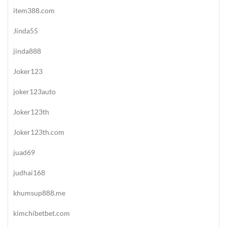
item388.com
Jinda55
jinda888
Joker123
joker123auto
Joker123th
Joker123th.com
juad69
judhai168
khumsup888.me
kimchibetbet.com