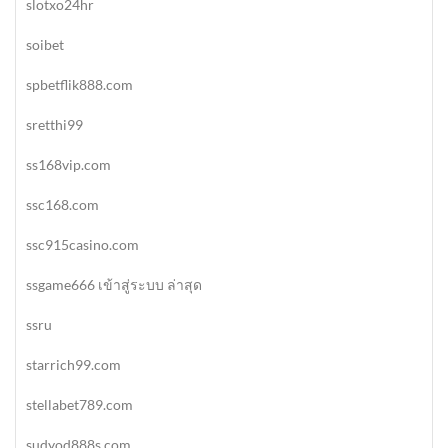
slotxo24hr
soibet
spbetflik888.com
sretthi99
ss168vip.com
ssc168.com
ssc915casino.com
ssgame666 เข้าสู่ระบบ ล่าสุด
ssru
starrich99.com
stellabet789.com
sudyod888s.com