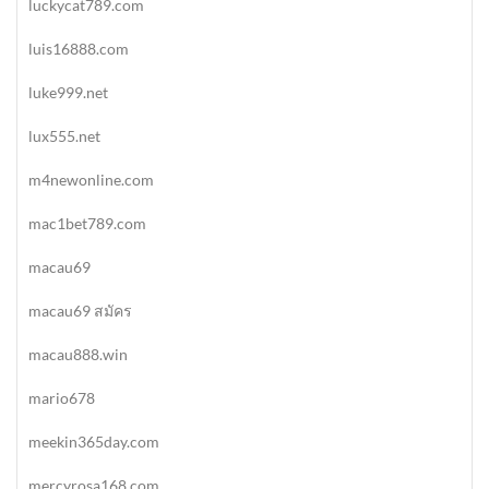
luckycat789.com
luis16888.com
luke999.net
lux555.net
m4newonline.com
mac1bet789.com
macau69
macau69 สมัคร
macau888.win
mario678
meekin365day.com
mercyrosa168.com