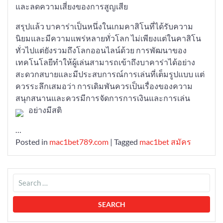
และลดความเสี่ยงของการสูญเสีย
สรุปแล้ว บาคาร่าเป็นหนึ่งในเกมคาสิโนที่ได้รับความ
นิยมและมีความแพร่หลายทั่วโลก ไม่เพียงแต่ในคาสิโน
ทั่วไปแต่ยังรวมถึงโลกออนไลน์ด้วย การพัฒนาของ
เทคโนโลยีทำให้ผู้เล่นสามารถเข้าถึงบาคาร่าได้อย่าง
สะดวกสบายและมีประสบการณ์การเล่นที่เต็มรูปแบบ แต่
ควรระลึกเสมอว่า การเดิมพันควรเป็นเรื่องของความ
สนุกสนานและควรมีการจัดการการเงินและการเล่น
อย่างมีสติ
…
Posted in
mac1bet789.com
|
Tagged
mac1bet สมัคร