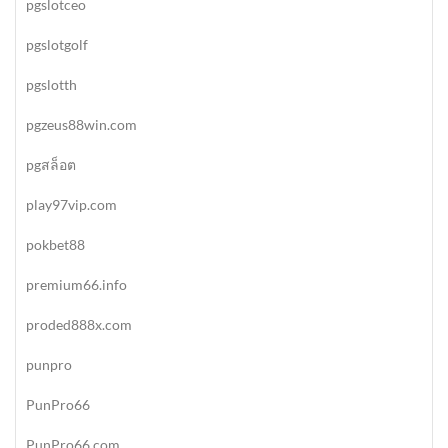
pgslotceo
pgslotgolf
pgslotth
pgzeus88win.com
pgสล็อต
play97vip.com
pokbet88
premium66.info
proded888x.com
punpro
PunPro66
PunPro66.com