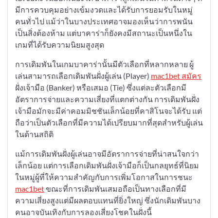
มีการควบคุมอย่างเข้มงวดและได้รับการยอมรับในหมู่
คนทั่วไป แม้ว่าในบางประเทศอาจมองเห็นว่าการพนัน
เป็นสิ่งต้องห้าม แต่บาคาร่าก็ยังคงมีสถานะเป็นหนึ่งใน
เกมที่ได้รับความนิยมสูงสุด
การเดิมพันในเกมบาคาร่านั้นมีตัวเลือกที่หลากหลาย ผู้
เล่นสามารถเลือกเดิมพันฝั่งผู้เล่น (Player)
mac1bet สมัคร
ฝั่งเจ้ามือ (Banker) หรือเสมอ (Tie) ซึ่งแต่ละตัวเลือกมี
อัตราการจ่ายและความเสี่ยงที่แตกต่างกัน การเดิมพันฝั่ง
เจ้ามือมักจะมีค่าคอมมิชชันเล็กน้อยที่คาสิโนจะได้รับ แต่
ถือว่าเป็นตัวเลือกที่มีความได้เปรียบมากที่สุดสำหรับผู้เล่น
ในด้านสถิติ
แม้การเดิมพันฝั่งผู้เล่นอาจมีอัตราการจ่ายที่น่าสนใจกว่า
เล็กน้อย แต่การเลือกเดิมพันฝั่งเจ้ามือก็เป็นกลยุทธ์ที่นิยม
ในหมู่ผู้ที่ให้ความสำคัญกับการเพิ่มโอกาสในการชนะ
mac1bet
ขณะที่การเดิมพันเสมอถือเป็นทางเลือกที่มี
ความเสี่ยงสูงแต่มีผลตอบแทนที่ยิ่งใหญ่ ซึ่งนักเดิมพันบาง
คนอาจบันเทิงกับการลองเสี่ยงโชคในฝั่งนี้