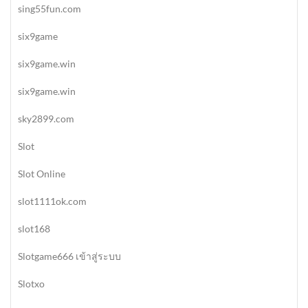
sing55fun.com
six9game
six9game.win
six9game.win
sky2899.com
Slot
Slot Online
slot1111ok.com
slot168
Slotgame666 เข้าสู่ระบบ
Slotxo