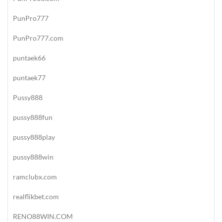
PunPro777
PunPro777.com
puntaek66
puntaek77
Pussy888
pussy888fun
pussy888play
pussy888win
ramclubx.com
realflikbet.com
RENO88WIN.COM