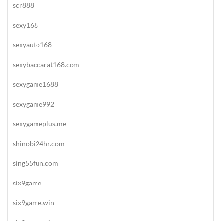
scr888
sexy168
sexyauto168
sexybaccarat168.com
sexygame1688
sexygame992
sexygameplus.me
shinobi24hr.com
sing55fun.com
six9game
six9game.win