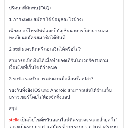
ปริศนาที่มักพบ (FAQ)
1. การ stella สมัคร ใช้ข้อมูลอะไรบ้าง?
เพียงเบอร์โทรศัพท์และก็บัญชีธนาคารก็สามารถลง
ทะเบียนสมัครสมาชิกได้ทันที
2. stella เครดิตฟรี ถอนเงินได้หรือไม่?
สามารถเบิกเงินได้เมื่อทำยอดเทิร์นโอเวอร์ครบตาม
เงื่อนไขที่เว็บไซต์กำหนด
3. stella รองรับการเล่นผ่านมือถือหรือเปล่า?
รองรับทั้งยัง iOS และ Android สามารถเล่นได้ผ่านเว็บ
บราวเซอร์โดยไม่ต้องจัดตั้งแอป
สรุป
stella
เป็นเว็บไซต์พนันออนไลน์ที่ครบวงจรและล้ำยุค ไม่
ว่าจะเป็นระบบ stella สมัคร ที่ง่าย ระบบ stella เข้าสู่ระบบ