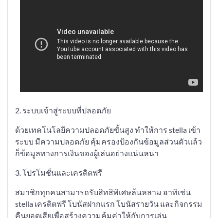
2. ระบบเข้าสู่ระบบที่ปลอดภัย
ด้วยเทคโนโลยีความปลอดภัยขั้นสูง ทำให้การ stella เข้า
ระบบ มีความปลอดภัย คุ้มครองป้องกันข้อมูลส่วนตัวแล้ว
ก็ข้อมูลทางการเงินของผู้เล่นอย่างแน่นหนา
3. โปรโมชั่นและเครดิตฟรี
สมาชิกทุกคนสามารถรับสิทธิพิเศษล้นหลาม อาทิเช่น
stella เครดิตฟรี โบนัสฝากแรก โบนัสรายวัน และกิจกรรม
คืนยอดเสียเพื่อสร้างความคุ้มค่าให้กับการเล่น