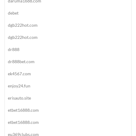
daruma1688.com
debet
dgb222hot.com
dgb222hot.com
dr888
dr888bet.com
ek4567.com
enjoy24.fun
erisauto.site
etbet16888.com
etbet16888.com
eu369clubs.com