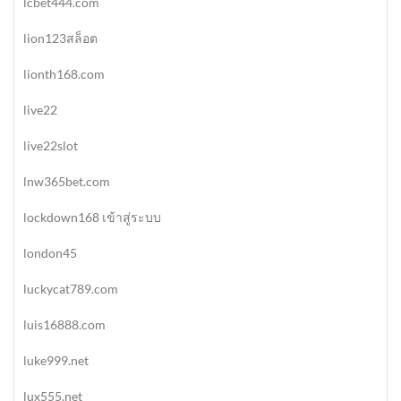
lcbet444.com
lion123สล็อต
lionth168.com
live22
live22slot
lnw365bet.com
lockdown168 เข้าสู่ระบบ
london45
luckycat789.com
luis16888.com
luke999.net
lux555.net