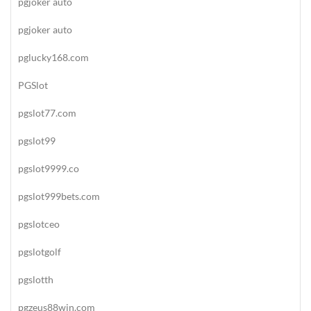
pgjoker auto
pgjoker auto
pglucky168.com
PGSlot
pgslot77.com
pgslot99
pgslot9999.co
pgslot999bets.com
pgslotceo
pgslotgolf
pgslotth
pgzeus88win.com