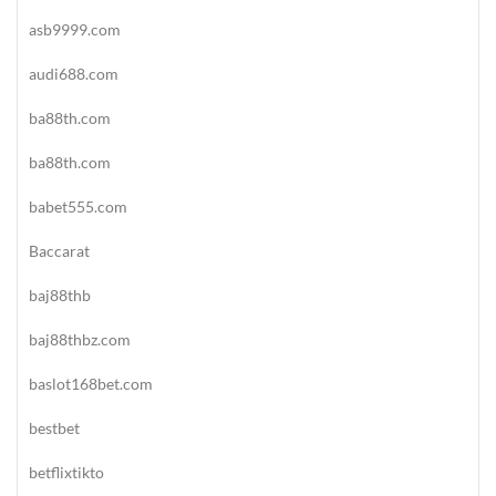
asb9999.com
audi688.com
ba88th.com
ba88th.com
babet555.com
Baccarat
baj88thb
baj88thbz.com
baslot168bet.com
bestbet
betflixtikto