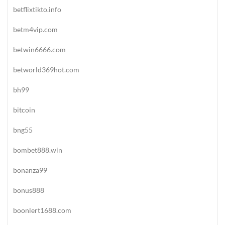
betflixtikto.info
betm4vip.com
betwin6666.com
betworld369hot.com
bh99
bitcoin
bng55
bombet888.win
bonanza99
bonus888
boonlert1688.com