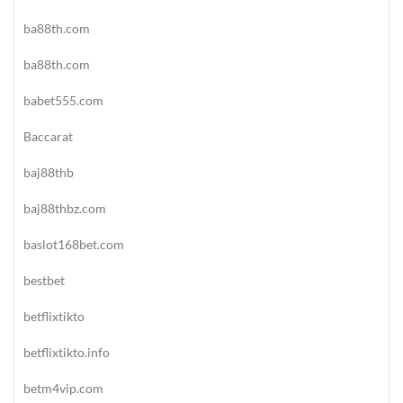
ba88th.com
ba88th.com
babet555.com
Baccarat
baj88thb
baj88thbz.com
baslot168bet.com
bestbet
betflixtikto
betflixtikto.info
betm4vip.com