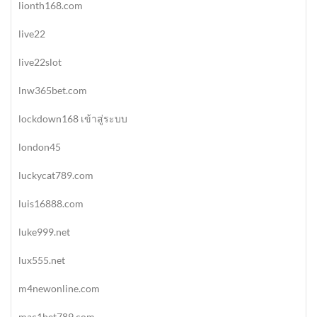
lionth168.com
live22
live22slot
lnw365bet.com
lockdown168 เข้าสู่ระบบ
london45
luckycat789.com
luis16888.com
luke999.net
lux555.net
m4newonline.com
mac1bet789.com