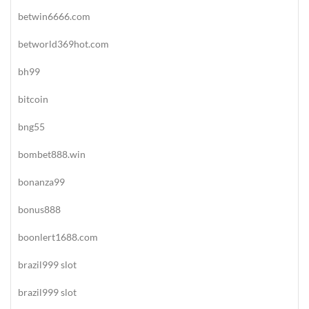
betwin6666.com
betworld369hot.com
bh99
bitcoin
bng55
bombet888.win
bonanza99
bonus888
boonlert1688.com
brazil999 slot
brazil999 slot