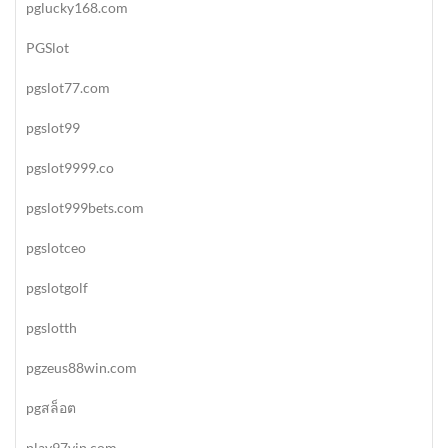
pglucky168.com
PGSlot
pgslot77.com
pgslot99
pgslot9999.co
pgslot999bets.com
pgslotceo
pgslotgolf
pgslotth
pgzeus88win.com
pgสล็อต
play97vip.com