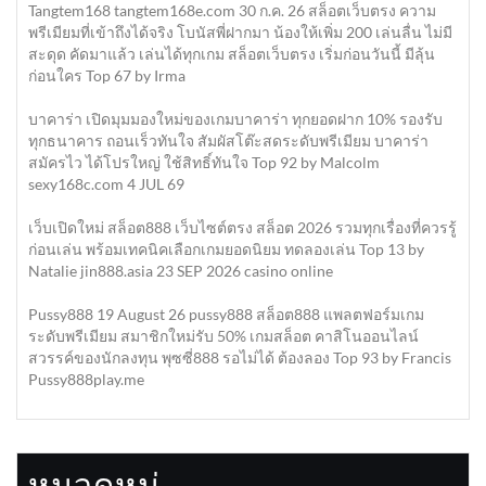
Tangtem168 tangtem168e.com 30 ก.ค. 26 สล็อตเว็บตรง ความ
พรีเมียมที่เข้าถึงได้จริง โบนัสพี่ฝากมา น้องให้เพิ่ม 200 เล่นลื่น ไม่มี
สะดุด คัดมาแล้ว เล่นได้ทุกเกม สล็อตเว็บตรง เริ่มก่อนวันนี้ มีลุ้น
ก่อนใคร Top 67 by Irma
บาคาร่า เปิดมุมมองใหม่ของเกมบาคาร่า ทุกยอดฝาก 10% รองรับ
ทุกธนาคาร ถอนเร็วทันใจ สัมผัสโต๊ะสดระดับพรีเมียม บาคาร่า
สมัครไว ได้โปรใหญ่ ใช้สิทธิ์ทันใจ Top 92 by Malcolm
sexy168c.com 4 JUL 69
เว็บเปิดใหม่ สล็อต888 เว็บไซต์ตรง สล็อต 2026 รวมทุกเรื่องที่ควรรู้
ก่อนเล่น พร้อมเทคนิคเลือกเกมยอดนิยม ทดลองเล่น Top 13 by
Natalie jin888.asia 23 SEP 2026 casino online
Pussy888 19 August 26 pussy888 สล็อต888 แพลตฟอร์มเกม
ระดับพรีเมียม สมาชิกใหม่รับ 50% เกมสล็อต คาสิโนออนไลน์
สวรรค์ของนักลงทุน พุซซี่888 รอไม่ได้ ต้องลอง Top 93 by Francis
Pussy888play.me