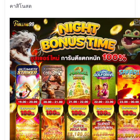
คาสิโนสด