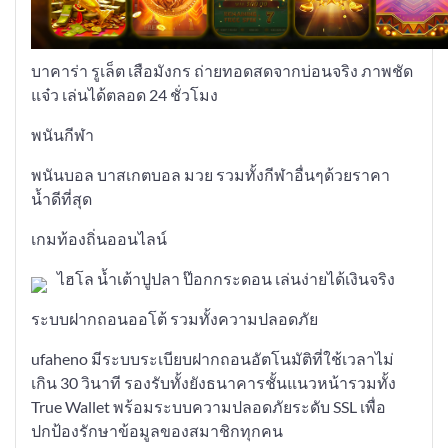
บาคาร่า รูเล็ต เสือมังกร ถ่ายทอดสดจากบ่อนจริง ภาพชัด
แจ๋ว เล่นได้ตลอด 24 ชั่วโมง
พนันกีฬา
พนันบอล บาสเกตบอล มวย รวมทั้งกีฬาอื่นๆด้วยราคา
น้ำดีที่สุด
เกมท้องถิ่นออนไลน์
ไฮโล น้ำเต้าปูปลา ป๊อกกระดอน เล่นง่ายได้เงินจริง
ระบบฝากถอนออโต้ รวมทั้งความปลอดภัย
ufaheno มีระบบระเบียบฝากถอนอัตโนมัติที่ใช้เวลาไม่
เกิน 30 วินาที รองรับทั้งยังธนาคารชั้นแนวหน้ารวมทั้ง
True Wallet พร้อมระบบความปลอดภัยระดับ SSL เพื่อ
ปกป้องรักษาข้อมูลของสมาชิกทุกคน