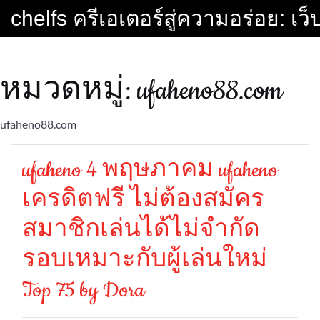
Skip
chelfs ครีเอเตอร์สู่ความอร่อย: เ
to
content
หมวดหมู่:
ufaheno88.com
ufaheno88.com
ufaheno 4 พฤษภาคม ufaheno
เครดิตฟรี ไม่ต้องสมัคร
สมาชิกเล่นได้ไม่จำกัด
รอบเหมาะกับผู้เล่นใหม่
Top 75 by Dora