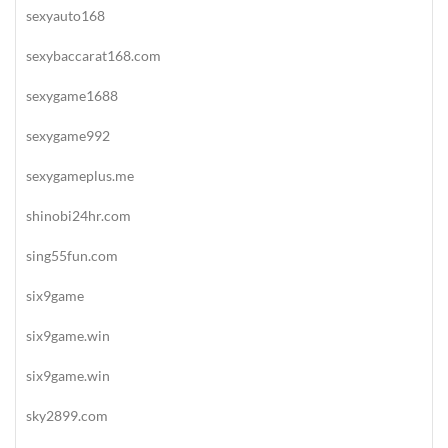
sexyauto168
sexybaccarat168.com
sexygame1688
sexygame992
sexygameplus.me
shinobi24hr.com
sing55fun.com
six9game
six9game.win
six9game.win
sky2899.com