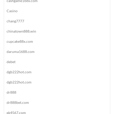
cashgame168x.com
Casino
chang7777
chinatown888.win
cupcake88x.com
daruma1688.com
debet
dgb222hot.com
dgb222hot.com
dr888
dr888bet.com
ek4567.com