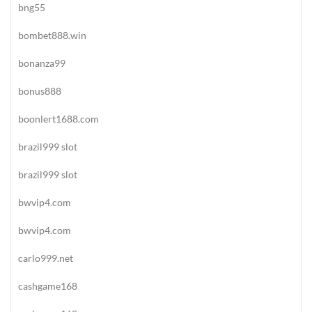
bng55
bombet888.win
bonanza99
bonus888
boonlert1688.com
brazil999 slot
brazil999 slot
bwvip4.com
bwvip4.com
carlo999.net
cashgame168