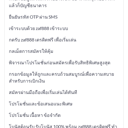
แล้วก็บัญชีธนาคาร
ยืนยันรหัส OTP ผ่าน SMS
เข้าระบบด้วย zaf888 เข้าระบบ
กดรับ zaf888 เดรดิตฟรี เพื่อเริ่มเล่น
กลเม็ดการสมัครให้คุ้ม
พิจารณาโปรโมชั่นก่อนสมัครเพื่อรับสิทธิพิเศษสูงสุด
กรอกข้อมูลให้ถูกและครบถ้วนสมบูรณ์เพื่อความสบาย
สำหรับการเบิกเงิน
สมัครผ่านมือถือเพื่อเริ่มเล่นได้ทันที
โปรโมชั่นและข้อเสนอแนะพิเศษ
โปรโมชั่น เนื้อหา ข้อจำกัด
โบนัสต้อนรับ รับโบนัส 100% พร้อม zaf888 เดรดิตฟรี ทำ