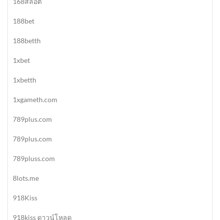
168สล็อต
188bet
188betth
1xbet
1xbetth
1xgameth.com
789plus.com
789plus.com
789pluss.com
8lots.me
918Kiss
918kiss ดาวน์โหลด