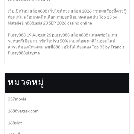
เว็บเปิดใหม่ สล็อต888 เว็บไซต์ตรง สล็อต 2026 รวมทุกเรื่องที่ควรรู้
ก่อนเล่น พร้อมเทคนิคเลือกเกมยอดนิยม ทดลองเล่น Top 13 by
Natalie jin888.asia 23 SEP 2026 casino online
Pussy888 19 August 26 pussy888 สล็อต888 แพลตฟอร์มเกม
ระดับพรีเมียม สมาชิกใหม่รับ 50% เกมสล็อต คาสิโนออนไลน์
สวรรค์ของนักลงทุน พุซซี่888 รอไม่ได้ ต้องลอง Top 93 by Francis
Pussy888play.me
หมวดหมู่
037movie
1688vegasx.com
168slot