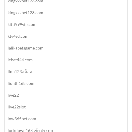
kingxxxbet123.com
kingxxxbet123.com
kitti999vip.com
ktv4sd.com
lalikabetsgame.com
lcbet444.com
lion123สล็อต
lionth168.com
live22
live22slot
lnw365bet.com
lockdown168 เข้าสู่ระบบ