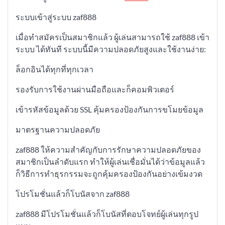
ระบบเข้าสู่ระบบ zaf888
เมื่อทำสมัครเป็นสมาชิกแล้ว ผู้เล่นสามารถใช้ zaf888 เข้า
ระบบ ได้ทันที ระบบนี้มีความปลอดภัยสูงและใช้งานง่าย:
ล็อกอินได้ทุกที่ทุกเวลา
รองรับการใช้งานผ่านมือถือและก็คอมพิวเตอร์
เข้ารหัสข้อมูลด้วย SSL คุ้มครองป้องกันการขโมยข้อมูล
มาตรฐานความปลอดภัย
zaf888 ให้ความสำคัญกับการรักษาความปลอดภัยของ
สมาชิกเป็นลำดับแรก ทำให้ผู้เล่นเชื่อมั่นได้ว่าข้อมูลแล้ว
ก็วิธีการทำธุรกรรมจะถูกคุ้มครองป้องกันอย่างเข้มงวด
โปรโมชั่นแล้วก็โบนัสจาก zaf888
zaf888 มีโปรโมชั่นแล้วก็โบนัสที่ตอบโจทย์ผู้เล่นทุกรูป