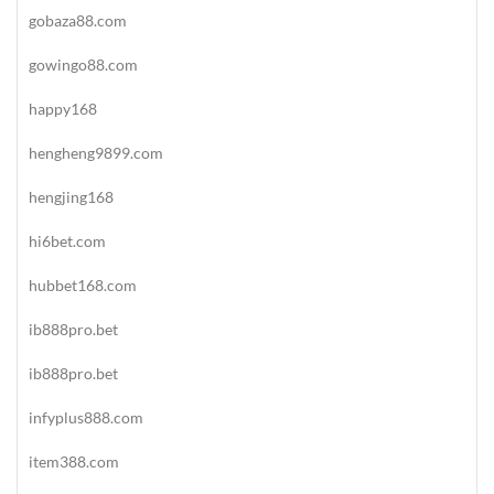
gobaza88.com
gowingo88.com
happy168
hengheng9899.com
hengjing168
hi6bet.com
hubbet168.com
ib888pro.bet
ib888pro.bet
infyplus888.com
item388.com