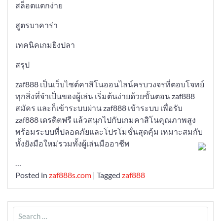
สล็อตแตกง่าย
สูตรบาคาร่า
เทคนิคเกมยิงปลา
สรุป
zaf888 เป็นเว็บไซต์คาสิโนออนไลน์ครบวงจรที่ตอบโจทย์
ทุกสิ่งที่จำเป็นของผู้เล่น เริ่มต้นง่ายด้วยขั้นตอน zaf888
สมัคร และก็เข้าระบบผ่าน zaf888 เข้าระบบ เพื่อรับ
zaf888 เดรดิตฟรี แล้วสนุกไปกับเกมคาสิโนคุณภาพสูง
พร้อมระบบที่ปลอดภัยและโปรโมชั่นสุดคุ้ม เหมาะสมกับ
ทั้งยังมือใหม่รวมทั้งผู้เล่นมืออาชีพ
…
Posted in
zaf888s.com
|
Tagged
zaf888