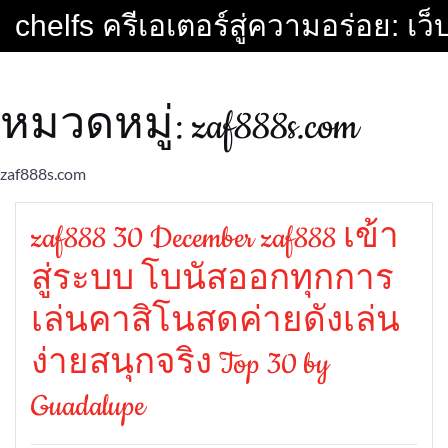
Skip
chelfs ครีเอเตอร์สู่ความอร่อย: เ
to
content
หมวดหมู่:
zaf888s.com
zaf888s.com
zaf888 30 December zaf888 เข้า
สู่ระบบ โบนัสออกทุกการ
เล่นคาสิโนสดค่ายดังเล่น
ง่ายสนุกจริง Top 30 by
Guadalupe