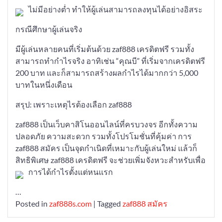
ไม่มีอย่างต่ำ ทำให้ผู้เล่นสามารถลงทุนได้อย่างอิสระ
กรณีศึกษาผู้เล่นจริง
มีผู้เล่นหลายคนที่เริ่มต้นด้วย zaf888 เครดิตฟรี รวมทั้ง
สามารถทำกำไรจริง อาทิเช่น “คุณบี” ที่เริ่มจากเครดิตฟรี
200 บาท และก็สามารถสร้างผลกำไรได้มากกว่า 5,000
บาทในหนึ่งเดือน
สรุป: เพราะเหตุไรต้องเลือก zaf888
zaf888 เป็นเว็บคาสิโนออนไลน์ที่ครบวงจร อีกทั้งความ
ปลอดภัย ความสะดวก รวมทั้งโปรโมชั่นที่คุ้มค่า การ
zaf888 สมัคร เป็นจุดกำเนิดที่เหมาะกับผู้เล่นใหม่ แล้วก็
สิทธิพิเศษ zaf888 เครดิตฟรี จะช่วยเพิ่มจังหวะสำหรับเพื่อ
การได้กำไรตั้งแต่หนแรก
…
Posted in
zaf888s.com
|
Tagged
zaf888 สมัคร