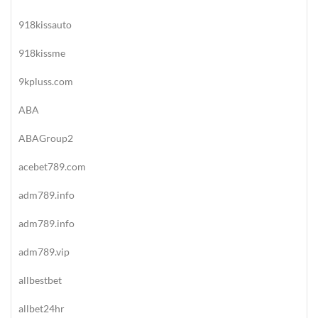
918kissauto
918kissme
9kpluss.com
ABA
ABAGroup2
acebet789.com
adm789.info
adm789.info
adm789.vip
allbestbet
allbet24hr