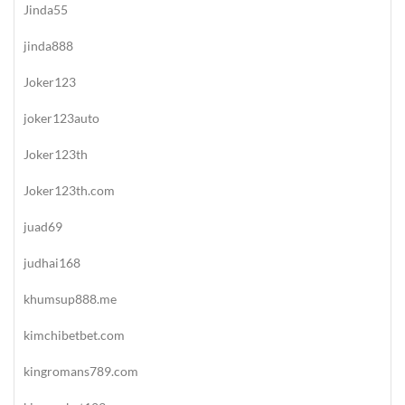
Jinda55
jinda888
Joker123
joker123auto
Joker123th
Joker123th.com
juad69
judhai168
khumsup888.me
kimchibetbet.com
kingromans789.com