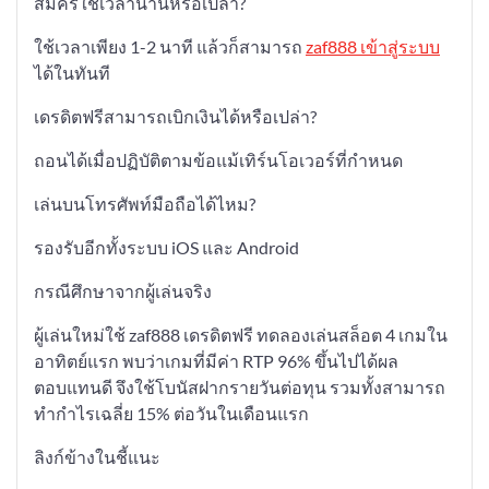
สมัครใช้เวลานานหรือเปล่า?
ใช้เวลาเพียง 1-2 นาที แล้วก็สามารถ
zaf888 เข้าสู่ระบบ
ได้ในทันที
เดรดิตฟรีสามารถเบิกเงินได้หรือเปล่า?
ถอนได้เมื่อปฏิบัติตามข้อแม้เทิร์นโอเวอร์ที่กำหนด
เล่นบนโทรศัพท์มือถือได้ไหม?
รองรับอีกทั้งระบบ iOS และ Android
กรณีศึกษาจากผู้เล่นจริง
ผู้เล่นใหม่ใช้ zaf888 เดรดิตฟรี ทดลองเล่นสล็อต 4 เกมใน
อาทิตย์แรก พบว่าเกมที่มีค่า RTP 96% ขึ้นไปได้ผล
ตอบแทนดี จึงใช้โบนัสฝากรายวันต่อทุน รวมทั้งสามารถ
ทำกำไรเฉลี่ย 15% ต่อวันในเดือนแรก
ลิงก์ข้างในชี้แนะ