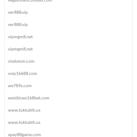
ver888.vip
ver888.vip
vipmgm8.net
vipmgm8.net
visdomm.com
vvip16688.com
we789s.com
westbluez168bet.com
www.tuktukth.us
www.tuktukth.us
xpay88game.com