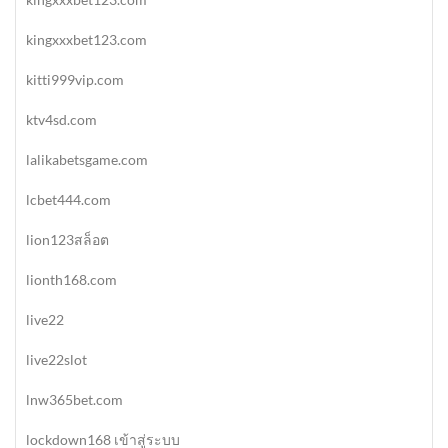
kingxxxbet123.com
kitti999vip.com
ktv4sd.com
lalikabetsgame.com
lcbet444.com
lion123สล็อต
lionth168.com
live22
live22slot
lnw365bet.com
lockdown168 เข้าสู่ระบบ