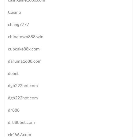
Casino
chang7777
chinatown888.win
cupcake88x.com
daruma1688.com
debet
dgb222hot.com
dgb222hot.com
dr888
dr888bet.com
ek4567.com