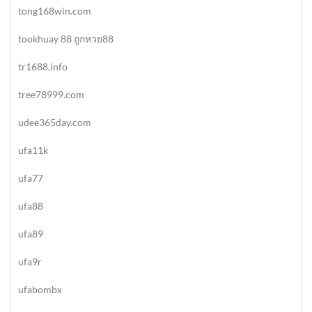
tong168win.com
tookhuay 88 ถูกหวย88
tr1688.info
tree78999.com
udee365day.com
ufa11k
ufa77
ufa88
ufa89
ufa9r
ufabombx