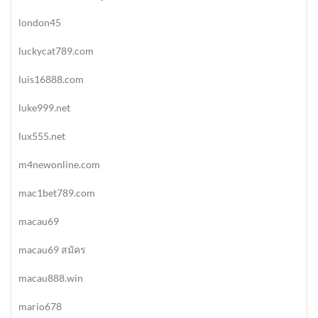
london45
luckycat789.com
luis16888.com
luke999.net
lux555.net
m4newonline.com
mac1bet789.com
macau69
macau69 สมัคร
macau888.win
mario678