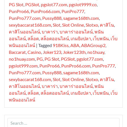
PG Slot
,
PGSlot
,
pgslot77.com
,
pgslot9999.co
,
PunPro66
,
PunPro66.com
,
PunPro777
,
PunPro777.com
,
Pussy888
,
sagame168th.com
,
sexybaccarat168.com
,
Slot
,
Slot Online
,
Slotxo
,
คาสิโน
,
คาสิโนออนไลน์
,
บาคาร่า
,
บาคาร่าออนไลน์
,
พนัน
ออนไลน์
,
สล็อต
,
สล็อตออนไลน์
,
เกมยิงปลา
,
เว็บพนัน
,
เว็บ
พนันออนไลน์
|
Tagged
918Kiss
,
ABA
,
ABAGroup2
,
Baccarat
,
Casino
,
Joker123
,
Joker123th
,
no1huay
,
no1huay.com
,
PG
,
PG Slot
,
PGSlot
,
pgslot77.com
,
pgslot999.com
,
PunPro66
,
PunPro66.com
,
PunPro777
,
PunPro777.com
,
Pussy888
,
sagame168th.com
,
sexybaccarat168.com
,
Slot
,
Slot Online
,
Slotxo
,
คาสิโน
,
คาสิโนออนไลน์
,
บาคาร่า
,
บาคาร่าออนไลน์
,
พนัน
ออนไลน์
,
สล็อต
,
สล็อตออนไลน์
,
เกมยิงปลา
,
เว็บพนัน
,
เว็บ
พนันออนไลน์