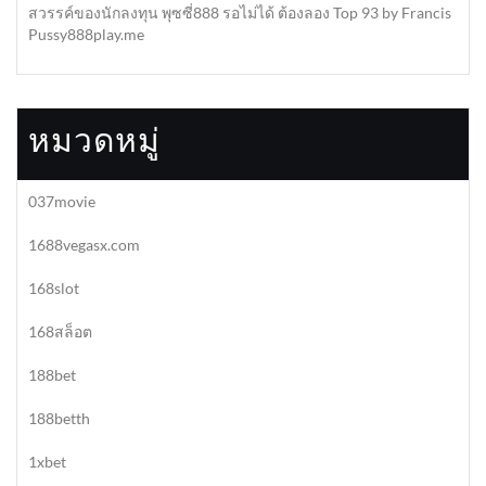
สวรรค์ของนักลงทุน พุซซี่888 รอไม่ได้ ต้องลอง Top 93 by Francis
Pussy888play.me
หมวดหมู่
037movie
1688vegasx.com
168slot
168สล็อต
188bet
188betth
1xbet