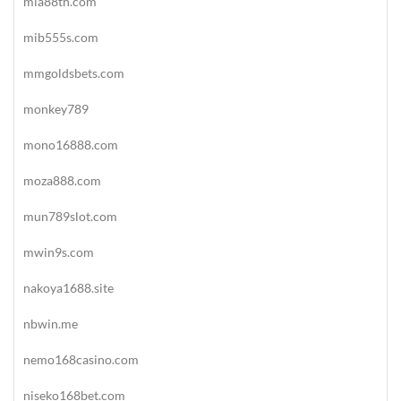
mia88th.com
mib555s.com
mmgoldsbets.com
monkey789
mono16888.com
moza888.com
mun789slot.com
mwin9s.com
nakoya1688.site
nbwin.me
nemo168casino.com
niseko168bet.com