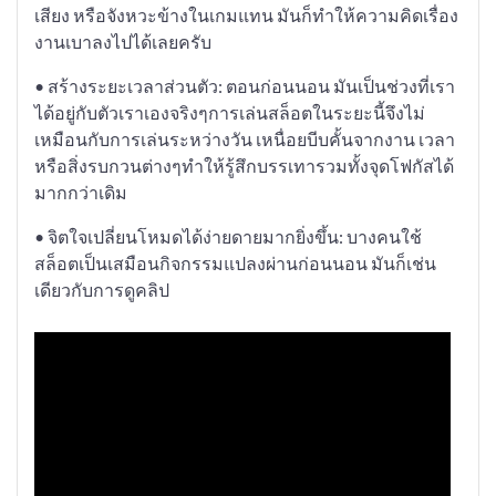
เสียง หรือจังหวะข้างในเกมแทน มันก็ทำให้ความคิดเรื่อง
งานเบาลงไปได้เลยครับ
• สร้างระยะเวลาส่วนตัว: ตอนก่อนนอน มันเป็นช่วงที่เรา
ได้อยู่กับตัวเราเองจริงๆการเล่นสล็อตในระยะนี้จึงไม่
เหมือนกับการเล่นระหว่างวัน เหนื่อยบีบคั้นจากงาน เวลา
หรือสิ่งรบกวนต่างๆทำให้รู้สึกบรรเทารวมทั้งจุดโฟกัสได้
มากกว่าเดิม
• จิตใจเปลี่ยนโหมดได้ง่ายดายมากยิ่งขึ้น: บางคนใช้
สล็อตเป็นเสมือนกิจกรรมแปลงผ่านก่อนนอน มันก็เช่น
เดียวกับการดูคลิป