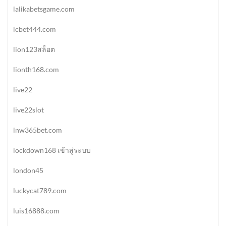
lalikabetsgame.com
lcbet444.com
lion123สล็อต
lionth168.com
live22
live22slot
lnw365bet.com
lockdown168 เข้าสู่ระบบ
london45
luckycat789.com
luis16888.com