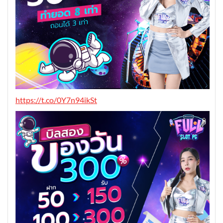
https://t.co/0Y7n94ikSt