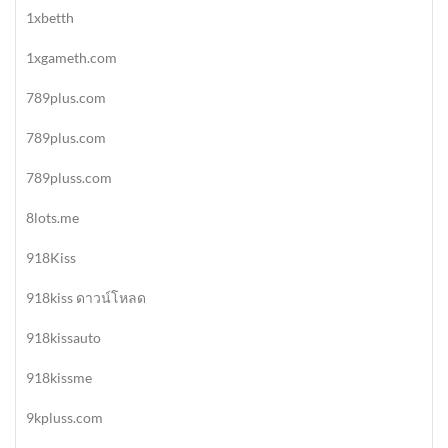
1xbetth
1xgameth.com
789plus.com
789plus.com
789pluss.com
8lots.me
918Kiss
918kiss ดาวน์โหลด
918kissauto
918kissme
9kpluss.com