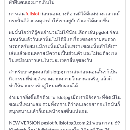
ฝ่าฝืนตนเองมากเกินไป
การเล่น
fullslot
ก่อนนอนบางทีอาจมิได้ดีแค่ช่วงเวลา แม้
กระนั้นดีด้วยเหตุว่าทำให้เราอยู่กับตัวเองได้มากขึ้น!
ผมมั่นใจว่าที่ผู้คนจำนวนไม่ใช้น้อยเลือกเล่น pgslot ก่อน
นอนวันแล้ววันเล่านั้น ไม่ได้มีแค่เรื่องของความสะดวก
หรอกครับผม แม้กระนั้นมันเป็นเพราะขณะนั้นทำให้เรา
เล่นแล้วผ่อนคลาย มีความเป็นส่วนตัว และไม่จะต้องเร่ง
รีบเสมือนการเล่นในระยะเวลาอื่นๆของวัน
สำหรับบางบุคคล fullslotpg การเล่นก่อนนอนสั้นๆก็เป็น
กิจกรรมที่ช่วยตัดขาดจากความโกลาหลเจริญ แล้วก็
ทำให้พวกเราเข้าสู่โหมดพักผ่อนได้
ง่ายมากยิ่งขึ้นอีกด้วย fullslotpg เมื่อเรามีจังหวะที่ชัด มีใน
ขณะที่เหมาะสม รวมทั้งทราบดีว่าตนเองอยากอะไร มันก็
สนุกสนานแล้วก็เอนหน้าจอยขึ้นแน่นอน
NEW VERSION pgslot fullslotpg3.com 21 พฤษภาคม 69
Kimberly ใหม่ fullslotpgถอนภายใน 3 วินาที Top 75