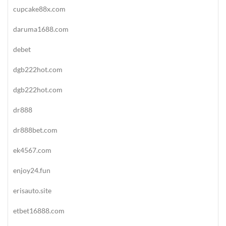
cupcake88x.com
daruma1688.com
debet
dgb222hot.com
dgb222hot.com
dr888
dr888bet.com
ek4567.com
enjoy24.fun
erisauto.site
etbet16888.com