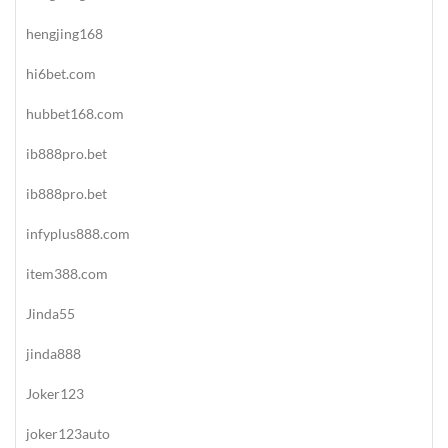
hengjing168
hi6bet.com
hubbet168.com
ib888pro.bet
ib888pro.bet
infyplus888.com
item388.com
Jinda55
jinda888
Joker123
joker123auto