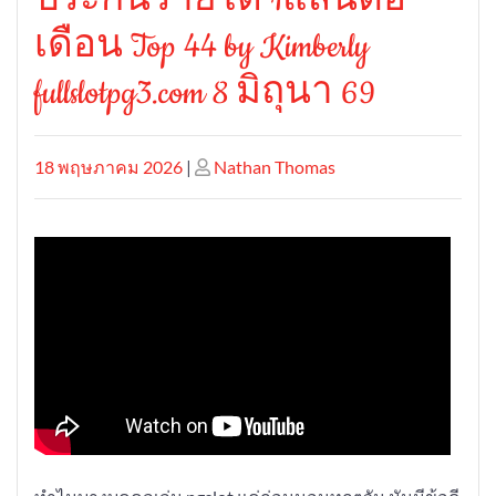
ประกันรายได้ 1แสนต่อ
เดือน Top 44 by Kimberly
fullslotpg3.com 8 มิถุนา 69
Posted
Posted
18 พฤษภาคม 2026
|
Nathan Thomas
on
on