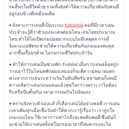
รมอื่นๆในชีวิตด้วย รวมทั้งยังทำให้ความเกี่ยวพันกับคนที่
อยู่รอบข้างดีเหมือนเดิม
• จังหวะการเล่นที่เป็นระบบ:
fullslotpg
คนที่มีเวลาเล่น
ประจำจะรู้ดีว่าตัวเองจะเล่นตอนไหน เล่นโดยประมาณ
ไหน ทำให้ไม่เปิดเกมบ่อยมากแบบไม่มีเหตุผล การมี
จังหวะแน่ชัดจะช่วยให้ความเกี่ยวพันกับเกมมองสมดุล
มากขึ้นเรื่อยๆด้วย ไม่ก่อกวนชีวิตประจำวัน
• ทำให้การเล่นเป็นช่วงพัก: Fullslot เมื่อการเล่นสล็อตถูก
วางเอาไว้ในโหมดพักผ่อน สมองก็จะตีความหมายแตก
ต่างจากการเล่นระหว่างวันในทันทีครับ หลายคนก็เลยมี
ความคิดว่าเล่นก่อนนอนแล้วสุขใจกว่า เพราะว่าไม่ต้อง
รีบหรือบีบคั้นกับเวลามากจนเกินไปนั่นเอง
• ทราบจังหวะตัวเองแล้วก็เลือกเล่นได้อย่างพอดี: การเล่น
เวลาเดิมทุกเมื่อเชื่อวันทำให้พวกเรารู้เรื่องว่า เราถูกใจ
เกมแบบไหน ใช้เวลาราวเท่าไรถึงจะพอดิบพอดี ซึ่งมันก็
จะช่วยให้เราเล่นสล็อตในกรอบเวลาที่สมควรและไม่