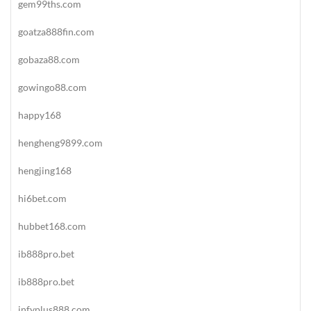
gem99ths.com
goatza888fin.com
gobaza88.com
gowingo88.com
happy168
hengheng9899.com
hengjing168
hi6bet.com
hubbet168.com
ib888pro.bet
ib888pro.bet
infyplus888.com