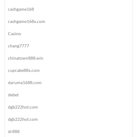
cashgame168
cashgame168x.com
Casino
chang7777
chinatown888.win
cupcake88x.com
daruma1688.com
debet
dgb222hot.com
dgb222hot.com
dr888