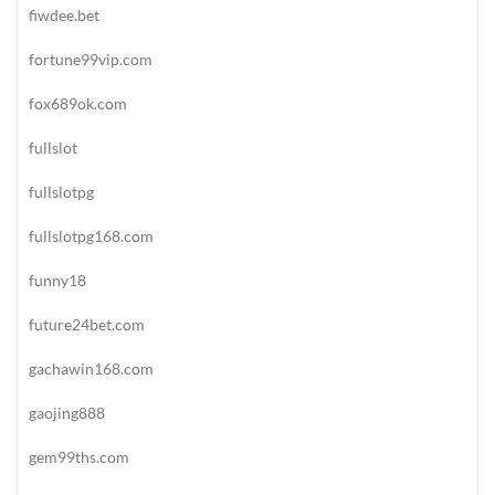
fiwdee.bet
fortune99vip.com
fox689ok.com
fullslot
fullslotpg
fullslotpg168.com
funny18
future24bet.com
gachawin168.com
gaojing888
gem99ths.com