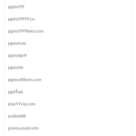
pgslot99
pgslot9999.co
pgslot999bets.com
pgslotceo
pgslotgolf
pgslotth
pgzeus88win.com
pgสล็อต
play97vip.com
pokbet88
premium66.info