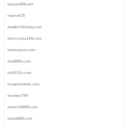
macau888.win
mario678
meekin365day.com
mercyrosa168.com
mexicanoo.com
mia88th.com
mib555s.com
mmgoldsbets.com
monkey789
mono16888.com
moza888.com