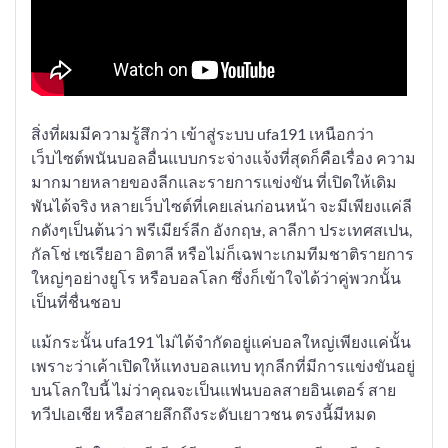
สิ่งที่ผมมีความรู้สึกว่า เข้าสู่ระบบ ufa191 เหนือกว่า
เว็บไซต์พนันบอลอื่นแบบกระจ่างแจ้งที่สุดก็คือเรื่อง ความ
มากมายหลายของลีกและรายการแข่งขัน ที่เปิดให้เดิม
พันได้จริง หลายเว็บไซต์ที่เคยเล่นก่อนหน้า จะมีเพียงแค่ลี
กดังๆเป็นต้นว่า พรีเมียร์ลีก อังกฤษ, ลาลีกา ประเทศสเปน,
กัลโช่ เซเรียอา อิตาลี หรือไม่ก็เฉพาะเกมทีมชาติรายการ
ใหญ่ๆอย่างยูโร หรือบอลโลก ซึ่งก็เข้าใจได้ว่าคู่พวกนั้น
เป็นที่ชื่นชอบ
แม้กระนั้น ufa191 ไม่ได้จำกัดอยู่แค่บอลใหญ่เพียงแค่นั้น
เพราะว่าเค้าเปิดให้แทงบอลแทบ ทุกลีกที่มีการแข่งขันอยู่
บนโลกใบนี้ ไม่ว่าคุณจะเป็นแฟนบอลสายอินเตอร์ สาย
ทวีปเอเชีย หรือสายลึกถึงระดับเยาวชน ตรงนี้มีหมด