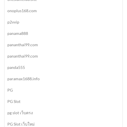
onoplus168.com
p2vvip
panama888
pananthai99.com
pananthai99.com
panda555
paramax1688.info
PG
PG Slot
pg slot เว็บตรง
PG Slot เว็บใหม่