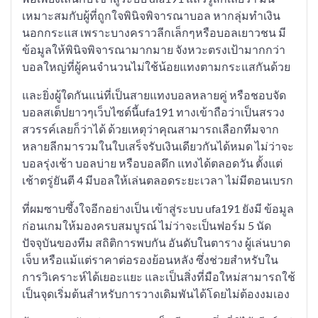
เหมาะสมกับผู้ที่ถูกใจพินิจพิจารณาบอล หากลุ่มทำเงิน
นอกกระแส เพราะบางคราวลีกเล็กๆหรือบอลเยาวชน มี
ข้อมูลให้พินิจพิจารณามากมาย จังหวะตรงเป้ามากกว่า
บอลใหญ่ที่ผู้คนจำนวนไม่ใช้น้อยแทงตามกระแสกันด้วย
และยิ่งผู้ใดกันแน่ที่เป็นสายแทงบอลหลายคู่ หรือชอบจัด
บอลสเต็ปยาวๆเว็บไซต์นี้ufa191 ทางเข้าถือว่าเป็นสรวง
สวรรค์เลยก็ว่าได้ ด้วยเหตุว่าคุณสามารถเลือกทีมจาก
หลายลีกมารวมในใบเสร็จรับเงินเดียวกันได้หมด ไม่ว่าจะ
บอลรุ่งเช้า บอลบ่าย หรือบอลดึก แทงได้ตลอดวัน ตั้งแต่
เช้าตรู่ยันตี 4 มีบอลให้เล่นตลอดระยะเวลา ไม่มีตอนเบรก
ที่ผมซาบซึ้งใจอีกอย่างเป็น เข้าสู่ระบบ ufa191 ยังมี ข้อมูล
ก่อนเกมให้มองครบสมบูรณ์ ไม่ว่าจะเป็นฟอร์ม 5 นัด
ปัจจุบันของทีม สถิติการพบกัน อันดับในตาราง ผู้เล่นบาด
เจ็บ หรือแม้แต่ราคาต่อรองย้อนหลัง ซึ่งช่วยสำหรับใน
การวิเคราะห์ได้เยอะแยะ และเป็นสิ่งที่มือใหม่สามารถใช้
เป็นจุดเริ่มต้นสำหรับการวางเดิมพันได้โดยไม่ต้องงมเอง