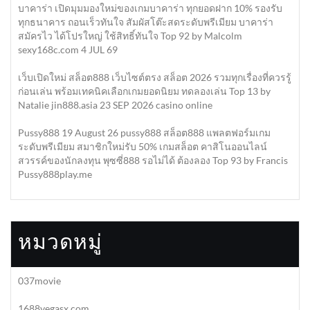
บาคาร่า เปิดมุมมองใหม่ของเกมบาคาร่า ทุกยอดฝาก 10% รองรับ
ทุกธนาคาร ถอนเร็วทันใจ สัมผัสโต๊ะสดระดับพรีเมียม บาคาร่า
สมัครไว ได้โปรใหญ่ ใช้สิทธิ์ทันใจ Top 92 by Malcolm
sexy168c.com 4 JUL 69
เว็บเปิดใหม่ สล็อต888 เว็บไซต์ตรง สล็อต 2026 รวมทุกเรื่องที่ควรรู้
ก่อนเล่น พร้อมเทคนิคเลือกเกมยอดนิยม ทดลองเล่น Top 13 by
Natalie jin888.asia 23 SEP 2026 casino online
Pussy888 19 August 26 pussy888 สล็อต888 แพลตฟอร์มเกม
ระดับพรีเมียม สมาชิกใหม่รับ 50% เกมสล็อต คาสิโนออนไลน์
สวรรค์ของนักลงทุน พุซซี่888 รอไม่ได้ ต้องลอง Top 93 by Francis
Pussy888play.me
หมวดหมู่
037movie
1688vegasx.com