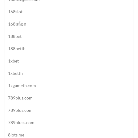
168slot
168สล็อต
188bet
188betth
1xbet
1xbetth
1xgameth.com
789plus.com
789plus.com
789pluss.com
8lots.me