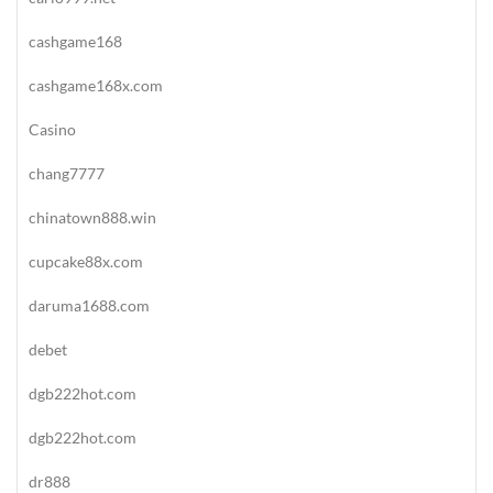
cashgame168
cashgame168x.com
Casino
chang7777
chinatown888.win
cupcake88x.com
daruma1688.com
debet
dgb222hot.com
dgb222hot.com
dr888