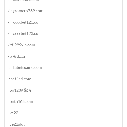
kingromans789.com
kingxxxbet123.com
kingxxxbet123.com
kitti999vip.com
ktv4sd.com
lalikabetsgame.com
lcbet444.com
lion123สล็อต
lionth168.com
live22
live22slot