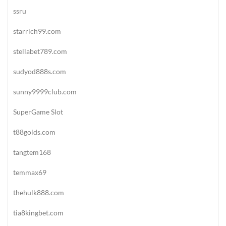
ssru
starrich99.com
stellabet789.com
sudyod888s.com
sunny9999club.com
SuperGame Slot
t88golds.com
tangtem168
temmax69
thehulk888.com
tia8kingbet.com