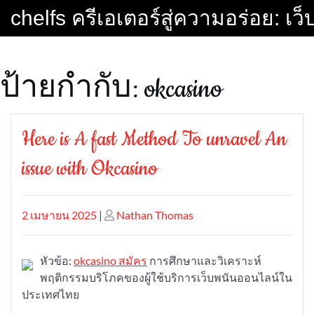
Skip
chelfs ครีเอเตอร์สู่ความอร่อย: เ
to
content
ป้ายกำกับ:
okcasino
Here is A fast Method To unravel An
issue with Okcasino
Posted
Posted
2 เมษายน 2025
|
Nathan Thomas
on
on
หัวข้อ:
okcasino สมัคร
การศึกษาและวิเคราะห์
พฤติกรรมบริโภคของผู้ใช้บริการเว็บพนันออนไลน์ใน
ประเทศไทย