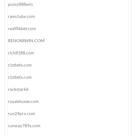
pussy888win
ramclubx.com
realflikbet.com
RENO88WIN.COM
rich8188.com
rizzbetx.com
rizzbetx.com
rockstar66
royaleluxee.com
run24pro.com
runway789s.com