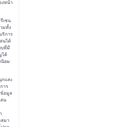
้องหน้า
รีเซน
มทั้ง
บริการ
ล่นได้
บที่มี
ญได้
ดนิยม
นุกและ
บการ
งข้อมูล
ล่น
า
ือสมา
มโปรด