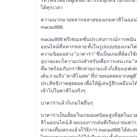
ได้ทุกเวลา
ความมากมายหลากหลายของเกมคาสิโนออนไล
macau888
macau888 พรีเซนเทชั่นประสบการณ์การพนัน
ออนไลน์ที่หลากหลาย ทั้งในรูปแบบของเกมไพ่ที
ความนิยมอย่าง “บาคาร่า” ซึ่งเป็นเกมที่ต้องใช
อุบายและก็ความเก่งสำหรับเพื่อการเล่น เกม “
ที่มาพร้อมกับกราฟิกสวยงามแล้วก็เสียงเอฟเฟกต์
เต้น รวมถึง “คาสิโนสด” ที่ถ่ายทอดสดจากสตูด
ประสิทธิภาพสุดยอด เพื่อให้ผู้เล่นรู้สึกเหมือนได
เข้าไปในคาสิโนจริงๆ
บาคาร่าแล้วก็เกมไพ่อื่นๆ
บาคาร่าเป็นเยี่ยมในเกมยอดนิยมสูงที่สุดในแ
สิโนออนไลน์ ด้วยแบบการเล่นที่เรียบง่ายแต่ว่
ความเที่ยงตรงแล้วก็วิธีการ macau888 ได้สะ
ไพ่หลายแบบอย่างไว้ให้เลือกเล่น ทั้งยังบาคาร