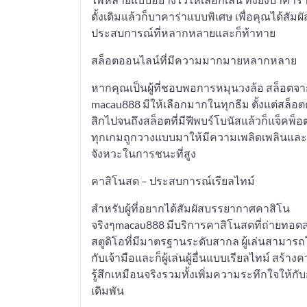
ดั้งเดิมแล้วก็บาคาร่าแบบพิเศษ เพื่อคุณได้สัมผั
ประสบการณ์ที่หลากหลายและก็ท้าทาย
สล็อตออนไลน์ที่มีความมากมายหลากหลาย
หากคุณเป็นผู้ที่ชอบพอการหมุนวงล้อ สล็อตจ
macau888 มีให้เลือกมากในทุกธีม ตั้งแต่สล็อ
สิกไปจนถึงสล็อตที่มีฟีพบร์โบนัสแล้วก็แจ็คพ็
ทุกเกมถูกวางแบบมาให้มีความเพลิดเพลินและ
จังหวะในการชนะที่สูง
คาสิโนสด – ประสบการณ์เรียลไทม์
สำหรับผู้ที่อยากได้สัมผัสบรรยากาศคาสิโน
จริงๆmacau888 มีบริการคาสิโนสดที่ถ่ายทอ
สตูดิโอที่มีมาตรฐานระดับสากล ผู้เล่นสามาร
กับเจ้ามือและก็ผู้เล่นผู้อื่นแบบเรียลไทม์ สร้าง
รู้สึกเหมือนจริงรวมทั้งเพิ่มความระทึกใจให้กั
เดิมพัน