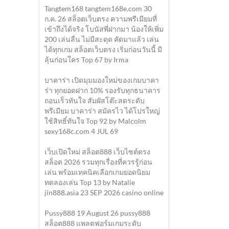
Tangtem168 tangtem168e.com 30
ก.ค. 26 สล็อตเว็บตรง ความพรีเมียมที่
เข้าถึงได้จริง โบนัสพี่ฝากมา น้องให้เพิ่ม
200 เล่นลื่น ไม่มีสะดุด คัดมาแล้ว เล่น
ได้ทุกเกม สล็อตเว็บตรง เริ่มก่อนวันนี้ มี
ลุ้นก่อนใคร Top 67 by Irma
บาคาร่า เปิดมุมมองใหม่ของเกมบาคา
ร่า ทุกยอดฝาก 10% รองรับทุกธนาคาร
ถอนเร็วทันใจ สัมผัสโต๊ะสดระดับ
พรีเมียม บาคาร่า สมัครไว ได้โปรใหญ่
ใช้สิทธิ์ทันใจ Top 92 by Malcolm
sexy168c.com 4 JUL 69
เว็บเปิดใหม่ สล็อต888 เว็บไซต์ตรง
สล็อต 2026 รวมทุกเรื่องที่ควรรู้ก่อน
เล่น พร้อมเทคนิคเลือกเกมยอดนิยม
ทดลองเล่น Top 13 by Natalie
jin888.asia 23 SEP 2026 casino online
Pussy888 19 August 26 pussy888
สล็อต888 แพลตฟอร์มเกมระดับ