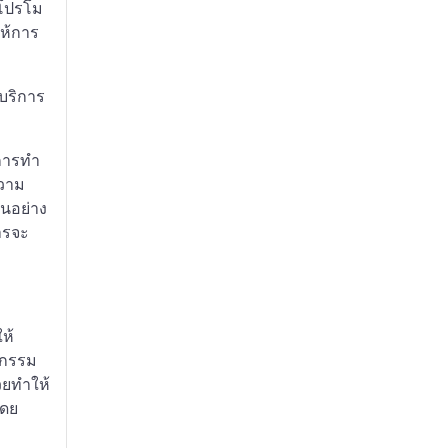
 โปรโม
ให้การ
บริการ
การทำ
ความ
็นอย่าง
ารจะ
ห้
รกรรม
่วยทำให้
โดย