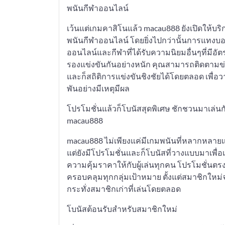
พนันกีฬาออนไลน์
เว้นแต่เกมคาสิโนแล้ว macau888 ยังเปิดให้บริ
พนันกีฬาออนไลน์ โดยยิ่งไปกว่านั้นการแทงบ
ออนไลน์และกีฬาที่ได้รับความนิยมอื่นๆที่มีอัต
รองแข่งขันกันอย่างหนัก คุณสามารถติดตามข
และก็สถิติการแข่งขันชิงชัยได้โดยตลอด เพื่อว
พันอย่างมีเหตุมีผล
โปรโมชั่นแล้วก็โบนัสสุดพิเศษ ชักชวนมาเล่นก
macau888
macau888 ไม่เพียงแค่มีเกมพนันที่หลากหลายแค
แต่ยังมีโปรโมชั่นและก็โบนัสที่วางแบบมาเพื่อเ
ความคุ้มราคาให้กับผู้เล่นทุกคน โปรโมชั่นตรงน
ครอบคลุมทุกกลุ่มเป้าหมาย ตั้งแต่สมาชิกใหม่
กระทั่งสมาชิกเก่าที่เล่นโดยตลอด
โบนัสต้อนรับสำหรับสมาชิกใหม่