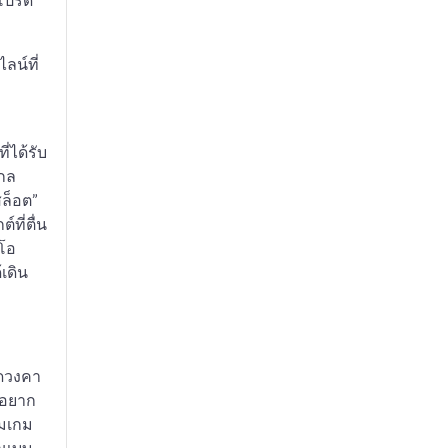
น์ที่
่ได้รับ
้กล
สล็อต”
ที่ตื่น
ิโอ
้เดิน
วดวงคา
าอยาก
สมเกม
่าแบบ