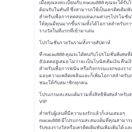
เมื่อคุณลงทะเบียนกับ macau888 คุณจะได้รับโ
ต้อนรับในทันที ซึ่งสามารถใช้เป็นเครดิตเดิมพั
สำหรับเพื่อการทดสอบเล่นเกมต่างๆโปรโมชั่นนี
ให้คุณมีทุนมากขึ้นรวมทั้งได้โอกาสสำหรับก
รางวัลในทีแรกที่เข้ามาเล่น
โปรโมชั่นรายวันรวมทั้งรายสัปดาห์
ที่ macau888 คุณจะได้พบกับโปรโมชั่นพิเศษที่
อัปเดตอยู่เสมอ ไม่ว่าจะเป็นโบนัสเติมเงิน คืนเง
สำหรับเพื่อการพนัน หรือกิจกรรมแจกของรางวั
มอบความเพลิดเพลินและก็เพิ่มโอกาสสำหรับเพ
ชนะให้กับสมาชิกทุกคน
โปรแกรมสะสมแต้มรวมทั้งสิทธิพิเศษสำหรับส
VIP
สำหรับผู้เล่นที่มีความจงรักแล้วก็เล่นเสมอๆ
macau888 มีโปรแกรมสะสมแต้มที่คุณสามา
รับของรางวัลหรือเครดิตเดิมพันเพิ่มเติมได้ และ