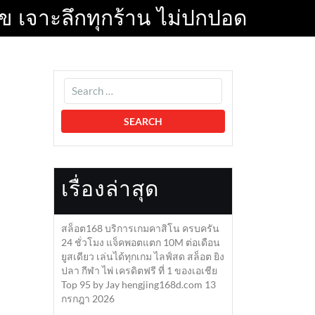
สุข เจาะลึกทุกร้าน ไม่ปกปอด
เรื่องล่าสุด
สล็อต168 บริการเกมคาสิโน ครบครัน
24 ชั่วโมง แจ็คพอตแตก 10M ต่อเดือน
ยูสเดียว เล่นได้ทุกเกม ไลฟ์สด สล็อต ยิง
ปลา กีฬา ไพ่ เครดิตฟรี ที่ 1 ของเอเชีย
Top 95 by Jay hengjing168d.com 13
กรกฎา 2026