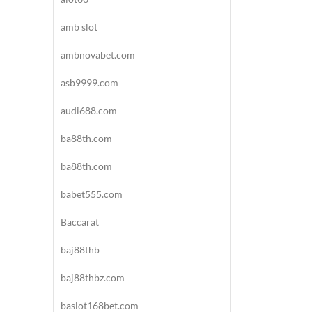
amb slot
ambnovabet.com
asb9999.com
audi688.com
ba88th.com
ba88th.com
babet555.com
Baccarat
baj88thb
baj88thbz.com
baslot168bet.com