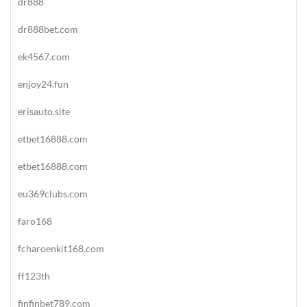
dr888
dr888bet.com
ek4567.com
enjoy24.fun
erisauto.site
etbet16888.com
etbet16888.com
eu369clubs.com
faro168
fcharoenkit168.com
ff123th
finfinbet789.com