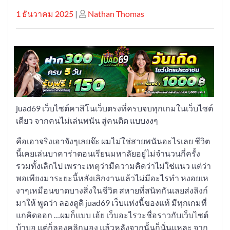
Posted
Posted
1 ธันวาคม 2025
|
Nathan Thomas
on
on
juad69 เว็บไซต์คาสิโนเว็บตรงที่ครบจบทุกเกมในเว็บไซต์
เดียว จากคนไม่เล่นพนัน สู่คนติด แบบงงๆ
คือเอาจริงเอาจังๆเลยจ๊ะ ผมไม่ใช่สายพนันอะไรเลย ชีวิต
นี้เคยเล่นบาคาร่าตอนเรียนมหาลัยอยู่ไม่จำนวนกี่ครั้ง
รวมทั้งเลิกไป เพราะเหตุว่ามีความคิดว่าไม่ใช่แนว แต่ว่า
พอเพียงมาระยะนี้หลังเลิกงานแล้วไม่มีอะไรทำ หงอยเห
งาๆเหมือนขาดบางสิ่งในชีวิต สหายที่สนิทกันเลยส่งลิงก์
มาให้ พูดว่า ลองดูดิ juad69 เว็บแห่งนี้ของแท้ มีทุกเกมที่
แกคิดออก …ผมก็แบบ เฮ้ย เว็บอะไรวะชื่อราวกับเว็บไซต์
บ้าบอ แต่ก็ลองคลิกมอง แล้วหลังจากนั้นก็นั่นแหละ จาก