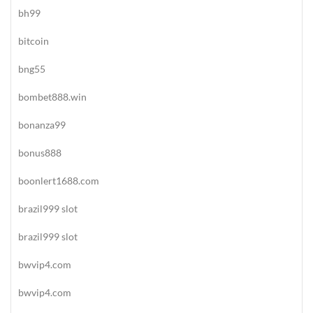
bh99
bitcoin
bng55
bombet888.win
bonanza99
bonus888
boonlert1688.com
brazil999 slot
brazil999 slot
bwvip4.com
bwvip4.com