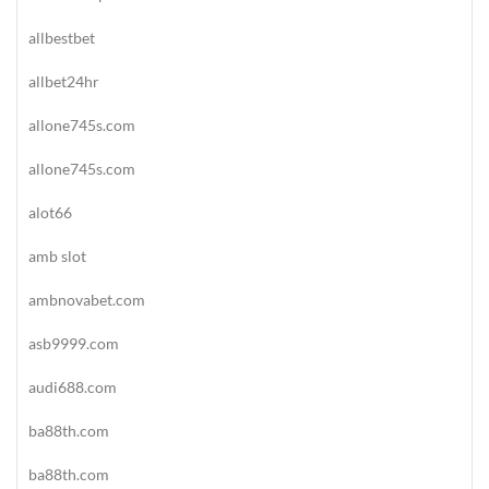
allbestbet
allbet24hr
allone745s.com
allone745s.com
alot66
amb slot
ambnovabet.com
asb9999.com
audi688.com
ba88th.com
ba88th.com