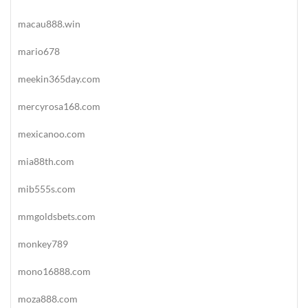
macau888.win
mario678
meekin365day.com
mercyrosa168.com
mexicanoo.com
mia88th.com
mib555s.com
mmgoldsbets.com
monkey789
mono16888.com
moza888.com