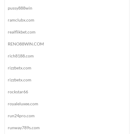
pussy888win
ramclubx.com
realflikbet.com
RENO88WIN.COM
rich8188.com
rizzbetx.com
rizzbetx.com
rockstar66
royaleluxee.com
run24pro.com
runway789s.com