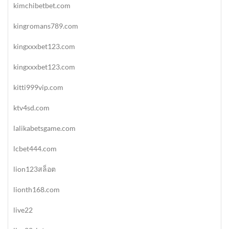
kimchibetbet.com
kingromans789.com
kingxxxbet123.com
kingxxxbet123.com
kitti999vip.com
ktv4sd.com
lalikabetsgame.com
lcbet444.com
lion123สล็อต
lionth168.com
live22