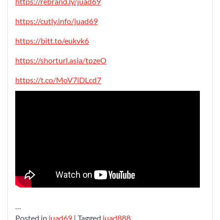
https://rebrand.ly/juad69
https://cutly.info/juad69
https://bitt.to/eukvk6
https://shorturl.asia/tpzeO
https://t.co/MoV7iDLcd7
…
Posted in
juad69
|
Tagged
juad888