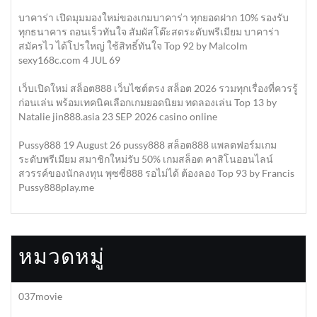
บาคาร่า เปิดมุมมองใหม่ของเกมบาคาร่า ทุกยอดฝาก 10% รองรับ
ทุกธนาคาร ถอนเร็วทันใจ สัมผัสโต๊ะสดระดับพรีเมียม บาคาร่า
สมัครไว ได้โปรใหญ่ ใช้สิทธิ์ทันใจ Top 92 by Malcolm
sexy168c.com 4 JUL 69
เว็บเปิดใหม่ สล็อต888 เว็บไซต์ตรง สล็อต 2026 รวมทุกเรื่องที่ควรรู้
ก่อนเล่น พร้อมเทคนิคเลือกเกมยอดนิยม ทดลองเล่น Top 13 by
Natalie jin888.asia 23 SEP 2026 casino online
Pussy888 19 August 26 pussy888 สล็อต888 แพลตฟอร์มเกม
ระดับพรีเมียม สมาชิกใหม่รับ 50% เกมสล็อต คาสิโนออนไลน์
สวรรค์ของนักลงทุน พุซซี่888 รอไม่ได้ ต้องลอง Top 93 by Francis
Pussy888play.me
หมวดหมู่
037movie