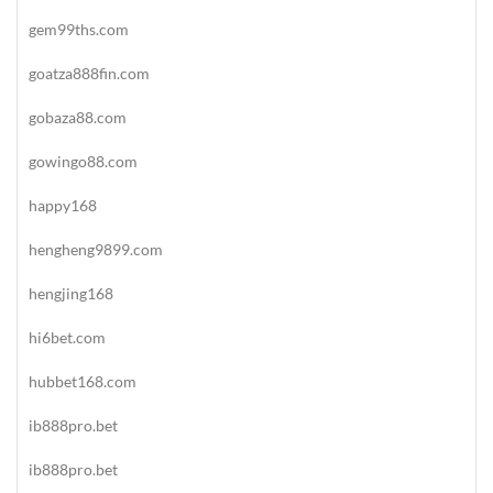
gem99ths.com
goatza888fin.com
gobaza88.com
gowingo88.com
happy168
hengheng9899.com
hengjing168
hi6bet.com
hubbet168.com
ib888pro.bet
ib888pro.bet