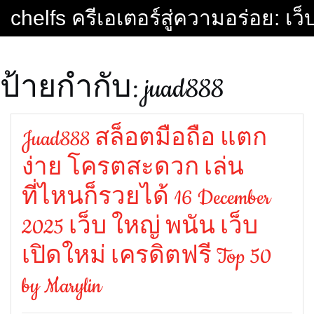
Skip
chelfs ครีเอเตอร์สู่ความอร่อย: เ
to
content
ป้ายกำกับ:
juad888
Juad888 สล็อตมือถือ แตก
ง่าย โครตสะดวก เล่น
ที่ไหนก็รวยได้ 16 December
2025 เว็บ ใหญ่ พนัน เว็บ
เปิดใหม่ เครดิตฟรี Top 50
by Marylin