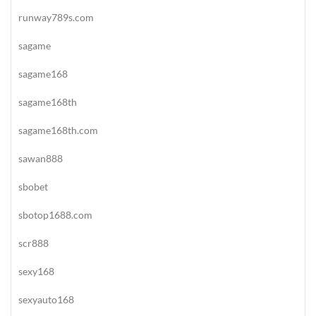
runway789s.com
sagame
sagame168
sagame168th
sagame168th.com
sawan888
sbobet
sbotop1688.com
scr888
sexy168
sexyauto168