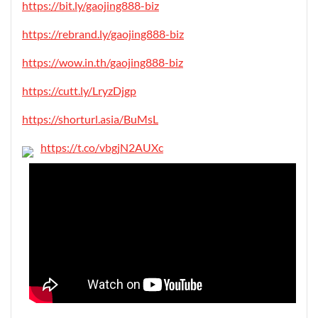
https://bit.ly/gaojing888-biz
https://rebrand.ly/gaojing888-biz
https://wow.in.th/gaojing888-biz
https://cutt.ly/LryzDjgp
https://shorturl.asia/BuMsL
https://t.co/vbgjN2AUXc