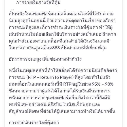
การจ่ายเงินรางวัลที่คุ้ม
เป็นหนึ่งในแพลตฟอร์มเกมสล็อตออนไลน์ที่ได้รับความ
นิยมสูงสุดในตอนนี้ ด้วยความสะดุดตาในเรื่องของอัตรา
การชนะที่สูงและก็การชำระเงินรางวัลที่คุ้มค่า ทำให้ผู้
เล่นจำนวนไม่น้อยเลือกใช้บริการอย่างสม่ำเสมอ ถ้าหาก
คุณกำลังมองหาเกมสล็อตที่เล่นง่าย ได้เงินจริง และมี
โอกาสทำเงินสูง สล็อต888 เป็นคำตอบที่ดีเยี่ยมที่สุด
อัตราการชนะสูง เพิ่มช่องทางทำกำไร
หนึ่งในเหตุผลหลักที่ทำให้สล็อตได้รับความนิยมคืออัตรา
การชนะ (RTP – Return to Player) ที่สูง โดยทั่วไปแล้ว
เกมสล็อตในแพลตฟอร์มนี้มี RTP อยู่ในช่วง 95% – 98%
ซึ่งหมายความว่าผู้เล่นได้โอกาสได้รับเงินคืนจากการ
พนันมากกว่าหลายๆแพลตฟอร์มอื่น ยิ่งไปกว่านี้ยังมีฟี
พบร์พิเศษ อย่างเช่น ฟรีสปิน โบนัสแจ็คพอต และ
สัญลักษณ์พิเศษ ที่ช่วยให้ผู้เล่นสามารถทำเงินได้มากขึ้น
การจ่ายเงินรางวัลที่คุ้มค่า