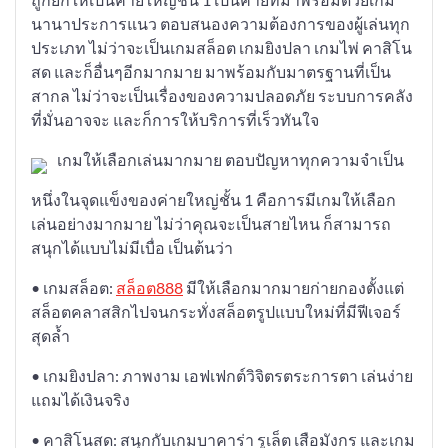
นานาประการแนว ตอบสนองความต้องการของผู้เล่นทุก
ประเภท ไม่ว่าจะเป็นเกมสล็อต เกมยิงปลา เกมไพ่ คาสิโน
สด และก็อื่นๆอีกมากมาย มาพร้อมกับมาตรฐานที่เป็น
สากล ไม่ว่าจะเป็นเรื่องของความปลอดภัย ระบบการคลัง
ที่มั่นอาจจะ และก็การให้บริการที่เร็วทันใจ
เกมให้เลือกเล่นมากมาย ตอบปัญหาทุกความจำเป็น
หนึ่งในจุดแข็งของค่ายใหญ่ชั้น 1 คือการมีเกมให้เลือก
เล่นอย่างมากมาย ไม่ว่าคุณจะเป็นสายไหน ก็สามารถ
สนุกได้แบบไม่มีเบื่อ เป็นต้นว่า
• เกมสล็อต:
สล็อต888
มีให้เลือกมากมายก่ายกองตั้งแต่
สล็อตคลาสสิกไปจนกระทั่งสล็อตรูปแบบใหม่ที่มีฟีเจอร์
สุดล้ำ
• เกมยิงปลา: ภาพงาม เอฟเฟกต์วิจิตรตระการตา เล่นง่าย
แถมได้เงินจริง
• คาสิโนสด: สนุกกับเกมบาคาร่า รูเล็ต เสือมังกร และเกม