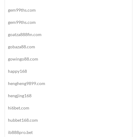
gem99ths.com
gem99ths.com
goatza888fin.com
gobaza88.com
gowingo88.com
happy168
hengheng9899.com
hengjing168
hi6bet.com
hubbet168.com
ib888pro.bet