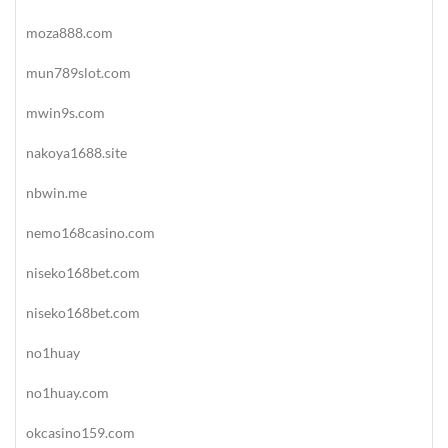
moza888.com
mun789slot.com
mwin9s.com
nakoya1688.site
nbwin.me
nemo168casino.com
niseko168bet.com
niseko168bet.com
no1huay
no1huay.com
okcasino159.com