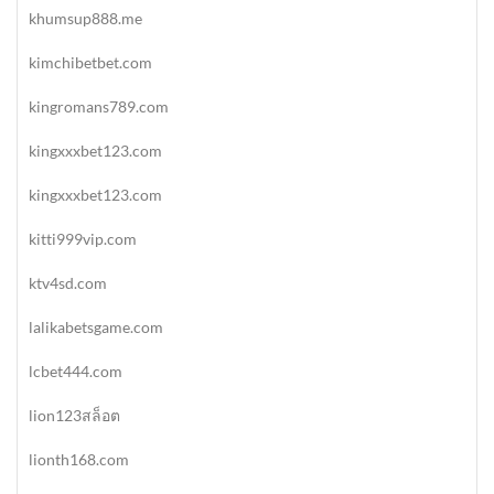
khumsup888.me
kimchibetbet.com
kingromans789.com
kingxxxbet123.com
kingxxxbet123.com
kitti999vip.com
ktv4sd.com
lalikabetsgame.com
lcbet444.com
lion123สล็อต
lionth168.com