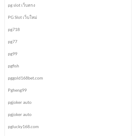
pg slot เว็บตรง
PG Slot เว็บใหม่
pg718
pg77
pg99
pgfish
pggold168bet.com
Pgheng99
pgjoker auto
pgjoker auto
pglucky168.com