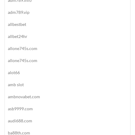
adm789.info
adm789.vip
allbestbet
allbet24hr
allone745s.com
allone745s.com
alot66
amb slot
ambnovabet.com
asb9999.com
audi688.com
ba88th.com