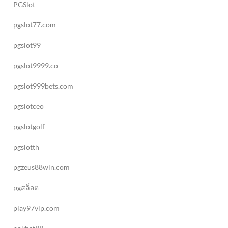
PGSlot
pgslot77.com
pgslot99
pgslot9999.co
pgslot999bets.com
pgslotceo
pgslotgolf
pgslotth
pgzeus88win.com
pgสล็อต
play97vip.com