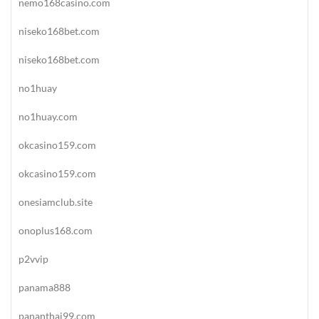
nemo168casino.com
niseko168bet.com
niseko168bet.com
no1huay
no1huay.com
okcasino159.com
okcasino159.com
onesiamclub.site
onoplus168.com
p2vvip
panama888
pananthai99.com