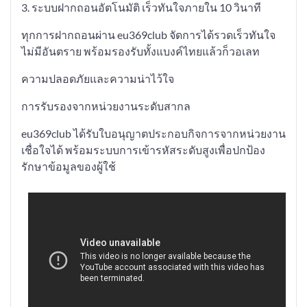
3. ระบบฝากถอนอัตโนมัติ เร็วทันใจภายใน 10 วินาที
ทุกการฝากถอนผ่าน eu369club จัดการได้รวดเร็วทันใจ
ไม่มีอันตราย พร้อมรองรับทั้งแบงค์ไทยแล้วก็วอเลท
ความปลอดภัยและความน่าไว้ใจ
การรับรองจากหน่วยงานระดับสากล
eu369club ได้รับใบอนุญาตประกอบกิจการจากหน่วยงาน
เชื่อใจได้ พร้อมระบบการเข้ารหัสระดับสูงเพื่อปกป้อง
รักษาข้อมูลของผู้ใช้