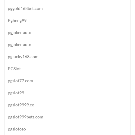
pggold168bet.com
Pgheng99
pgjoker auto
pgjoker auto
pglucky168.com
PGSlot
pgslot77.com
pgslot99
pgslot9999.co
pgslot999bets.com
pgslotceo