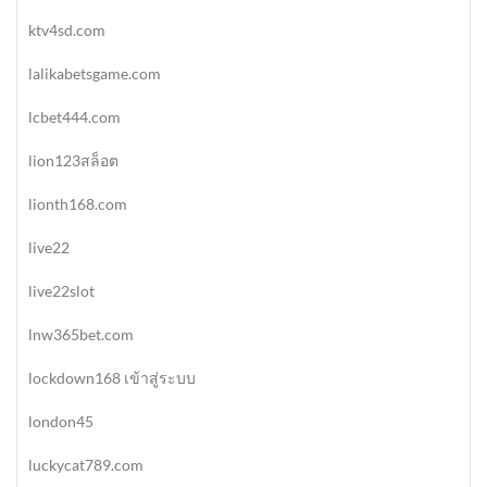
ktv4sd.com
lalikabetsgame.com
lcbet444.com
lion123สล็อต
lionth168.com
live22
live22slot
lnw365bet.com
lockdown168 เข้าสู่ระบบ
london45
luckycat789.com