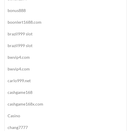
bonus888
boonlert1688.com
brazil999 slot
brazil999 slot
bwvip4.com
bwvip4.com
carlo999.net
cashgame168
cashgame168x.com
Casino
chang7777