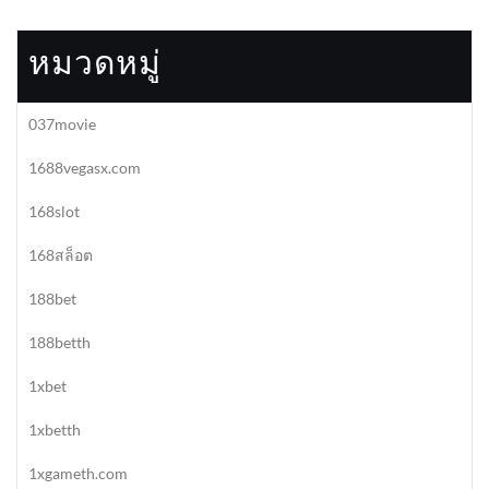
หมวดหมู่
037movie
1688vegasx.com
168slot
168สล็อต
188bet
188betth
1xbet
1xbetth
1xgameth.com