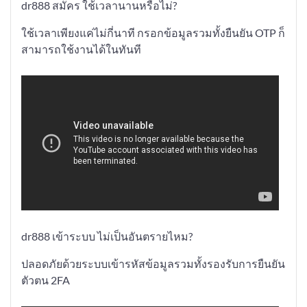
dr888 สมัคร ใช้เวลานานหรือไม่?
ใช้เวลาเพียงแค่ไม่กี่นาที กรอกข้อมูลรวมทั้งยืนยัน OTP ก็
สามารถใช้งานได้ในทันที
dr888 เข้าระบบ ไม่เป็นอันตรายไหม?
ปลอดภัยด้วยระบบเข้ารหัสข้อมูลรวมทั้งรองรับการยืนยัน
ตัวตน 2FA