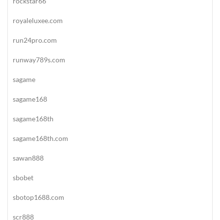
rockstar66
royaleluxee.com
run24pro.com
runway789s.com
sagame
sagame168
sagame168th
sagame168th.com
sawan888
sbobet
sbotop1688.com
scr888