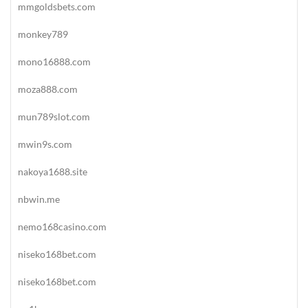
mmgoldsbets.com
monkey789
mono16888.com
moza888.com
mun789slot.com
mwin9s.com
nakoya1688.site
nbwin.me
nemo168casino.com
niseko168bet.com
niseko168bet.com