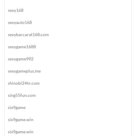
sexy168
sexyauto168
sexybaccarat168.com
sexygame1688
sexygame992
sexygameplus.me
shinobi24hr.com
sing55fun.com
six9game
six9game.win
six9game.win