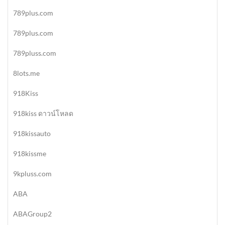
789plus.com
789plus.com
789pluss.com
8lots.me
918Kiss
918kiss ดาวน์โหลด
918kissauto
918kissme
9kpluss.com
ABA
ABAGroup2