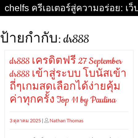
Skip
chelfs ครีเอเตอร์สู่ความอร่อย: เ
to
content
ป้ายกำกับ:
dr888
dr888 เครดิตฟรี 27 September
dr888 เข้าสู่ระบบ โบนัสเข้า
ถี่ๆเกมสดเลือกได้ง่ายคุ้ม
ค่าทุกครั้ง Top 11 by Paulina
Posted
Posted
3 ตุลาคม 2025
|
Nathan Thomas
on
on