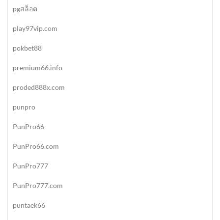
pgสล็อต
play97vip.com
pokbet88
premium66.info
proded888x.com
punpro
PunPro66
PunPro66.com
PunPro777
PunPro777.com
puntaek66