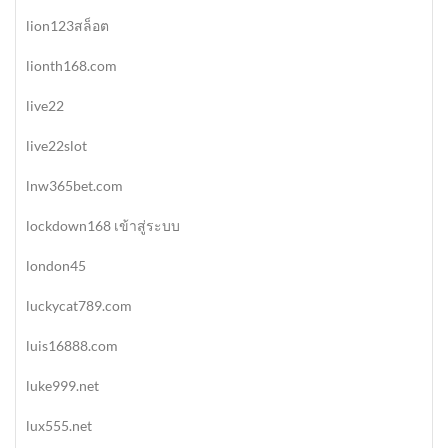
lion123สล็อต
lionth168.com
live22
live22slot
lnw365bet.com
lockdown168 เข้าสู่ระบบ
london45
luckycat789.com
luis16888.com
luke999.net
lux555.net