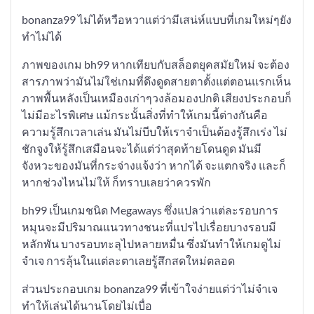
bonanza99 ไม่ได้หวือหวาแต่ว่ามีเสน่ห์แบบที่เกมใหม่ๆยัง
ทำไม่ได้
ภาพของเกม bh99 หากเทียบกับสล็อตยุคสมัยใหม่ จะต้อง
สารภาพว่ามันไม่ใช่เกมที่ดึงดูดสายตาตั้งแต่ตอนแรกเห็น
ภาพพื้นหลังเป็นเหมืองเก่าๆวงล้อมองปกติ เสียงประกอบก็
ไม่มีอะไรพิเศษ แม้กระนั้นสิ่งที่ทำให้เกมนี้ต่างกันคือ
ความรู้สึกเวลาเล่น มันไม่บีบให้เราจำเป็นต้องรู้สึกเร่ง ไม่
ชักจูงให้รู้สึกเสมือนจะได้แต่ว่าสุดท้ายโดนดูด มันมี
จังหวะของมันที่กระจ่างแจ้งว่า หากได้ จะแตกจริง และก็
หากช่วงไหนไม่ให้ ก็ทราบเลยว่าควรพัก
bh99 เป็นเกมชนิด Megaways ซึ่งแปลว่าแต่ละรอบการ
หมุนจะมีปริมาณแนวทางชนะที่แปรไปเรื่อยบางรอบมี
หลักพัน บางรอบทะลุไปหลายหมื่น ซึ่งมันทำให้เกมดูไม่
จำเจ การลุ้นในแต่ละตาเลยรู้สึกสดใหม่ตลอด
ส่วนประกอบเกม bonanza99 ที่เข้าใจง่ายแต่ว่าไม่จำเจ
ทำให้เล่นได้นานโดยไม่เบื่อ