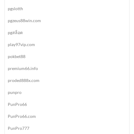
pgslotth
pgzeus88win.com
pgสล็อต
play97vip.com
pokbet88
premium66.info
proded888x.com
punpro
PunPro66
PunPro66.com
PunPro777