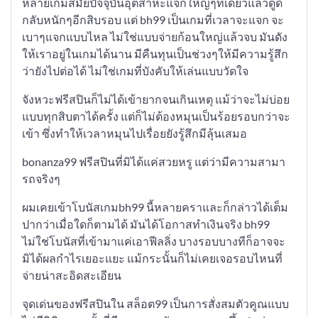
หลายเกมสมัยปัจจุบันอุตสาหะแจกใหญ่ๆทีเดียวแล้วดูด
กลับหนักๆอีกสิบรอบ แต่ bh99 เป็นเกมที่เวลาจะแจก จะ
เบาๆแจกแบบไหล ไม่ใช่แบบจ่ายก้อนใหญ่แล้วจบ มันดัง
ให้เราอยู่ในเกมได้นาน มีคืนทุนเป็นช่วงๆให้มีความรู้สึก
ว่ายังไปต่อได้ ไม่ใช่เกมที่บังคับให้เล่นแบบวัดใจ
จังหวะฟรีสปินก็ไม่ได้เข้ายากจนเกินเหตุ แม้ว่าจะไม่บ่อย
แบบทุกสิบตาได้ครั้ง แต่ก็ไม่ต้องหมุนเป็นร้อยรอบกว่าจะ
เข้า ซึ่งทำให้เวลาหมุนไปเรื่อยยังรู้สึกมีลุ้นเสมอ
bonanza99 ฟรีสปินที่มิได้แค่สวยหรู แต่ว่ามีความสามา
รถจริงๆ
ผมเคยเข้าโบนัสเกมbh99 นี้หลายคราและก็กล่าวได้เต็ม
ปากว่าเมื่อใดก็ตามได้ มันได้โอกาสทำเงินจริง bh99
ไม่ใช่โบนัสที่เข้ามาแค่เอาฟีลลิ่ง บางรอบบางทีก็อาจจะ
มิได้ผลกำไรเยอะแยะ แม้กระนั้นก็ไม่เคยเจอรอบไหนที่
จ่ายน่าสะอิดสะเอียน
จุดเด่นของฟรีสปินใน สล็อต99 เป็นการสั่งสมตัวคูณแบบ