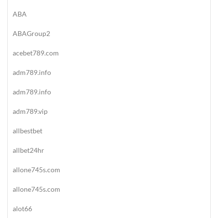
ABA
ABAGroup2
acebet789.com
adm789.info
adm789.info
adm789.vip
allbestbet
allbet24hr
allone745s.com
allone745s.com
alot66