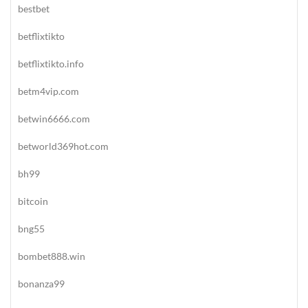
bestbet
betflixtikto
betflixtikto.info
betm4vip.com
betwin6666.com
betworld369hot.com
bh99
bitcoin
bng55
bombet888.win
bonanza99