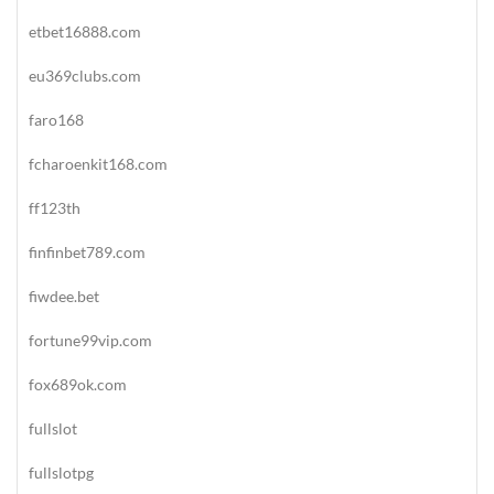
etbet16888.com
eu369clubs.com
faro168
fcharoenkit168.com
ff123th
finfinbet789.com
fiwdee.bet
fortune99vip.com
fox689ok.com
fullslot
fullslotpg