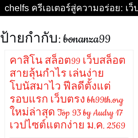
Skip
chelfs ครีเอเตอร์สู่ความอร่อย: เ
to
content
ป้ายกำกับ:
bonanza99
คาสิโน สล็อต99 เว็บสล็อต
สายลุ้นกำไร เล่นง่าย
โบนัสมาไว ฟีลดีตั้งแต่
รอบแรก เว็บตรง bh99th.org
ใหม่ล่าสุด Top 93 by Audry 17
เวปไซต์แตกง่าย ม.ค. 2569