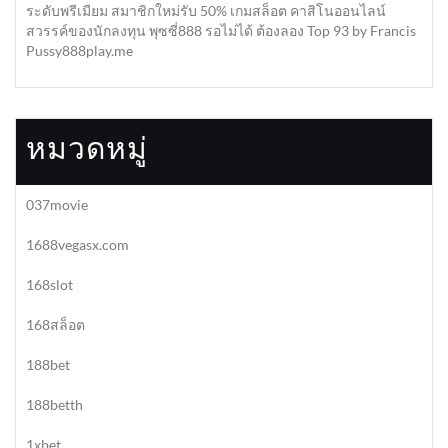
ระดับพรีเมียม สมาชิกใหม่รับ 50% เกมสล็อต คาสิโนออนไลน์
สวรรค์ของนักลงทุน พุซซี่888 รอไม่ได้ ต้องลอง Top 93 by Francis
Pussy888play.me
หมวดหมู่
037movie
1688vegasx.com
168slot
168สล็อต
188bet
188betth
1xbet