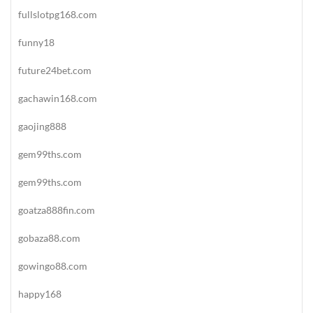
fullslotpg168.com
funny18
future24bet.com
gachawin168.com
gaojing888
gem99ths.com
gem99ths.com
goatza888fin.com
gobaza88.com
gowingo88.com
happy168