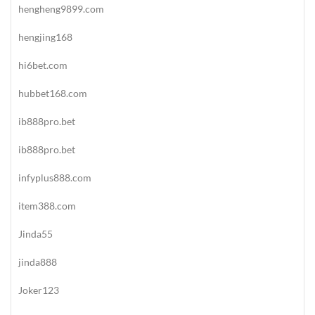
hengheng9899.com
hengjing168
hi6bet.com
hubbet168.com
ib888pro.bet
ib888pro.bet
infyplus888.com
item388.com
Jinda55
jinda888
Joker123