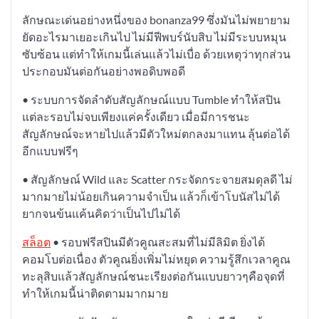
ลักษณะเด่นอย่างหนึ่งของ bonanza99 ซึ่งมันไม่พยายาม
ยัดอะไรมาเยอะเกินไป ไม่มีฟีพบร์นับสิบ ไม่มีระบบหมุน
ซับซ้อน แต่ทำให้เกมนี้เล่นแล้วไม่เบื่อ ด้วยเหตุว่าทุกส่วน
ประกอบมันต่อกันอย่างพอดิบพอดี
• ระบบการจัดลำดับสัญลักษณ์แบบ Tumble ทำให้สปิน
แต่ละรอบไม่จบเพียงแค่ครั้งเดียว เมื่อมีการชนะ
สัญลักษณ์จะหายไปแล้วมีตัวใหม่ตกลงมาแทน ลุ้นต่อได้
อีกแบบฟรีๆ
• สัญลักษณ์ Wild และ Scatter กระจัดกระจายสมดุลดี ไม่
มากมายไม่น้อยเกินความจำเป็น แล้วก็เข้าโบนัสไม่ได้
ยากจนข้นแค้นคิดว่าเป็นไปไม่ได้
สล็อต
• รอบฟรีสปินมีตัวคูณสะสมที่ไม่มีลิมิต ยิ่งได้
คอมโบต่อเนื่อง ตัวคูณยิ่งเพิ่มไม่หยุด ความรู้สึกเวลาคูณ
ทะลุสิบแล้วสัญลักษณ์ชนะเรียงต่อกันแบบยาวๆคือจุดที่
ทำให้เกมนี้น่าติดตามมากมาย