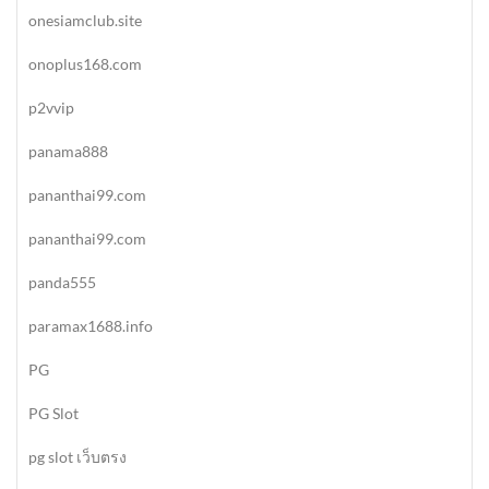
onesiamclub.site
onoplus168.com
p2vvip
panama888
pananthai99.com
pananthai99.com
panda555
paramax1688.info
PG
PG Slot
pg slot เว็บตรง