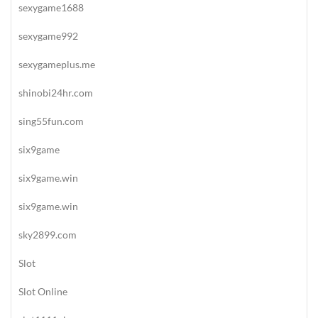
sexygame1688
sexygame992
sexygameplus.me
shinobi24hr.com
sing55fun.com
six9game
six9game.win
six9game.win
sky2899.com
Slot
Slot Online