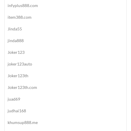
infyplus888.com
item388.com
Jinda55
jinda888
Joker123
joker123auto
Joker123th
Joker123th.com
juad69
judhai168
khumsup888.me