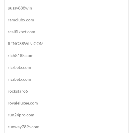
pussy888win
ramclubx.com
realflikbet.com
RENO88WIN.COM
rich8188.com
rizzbetx.com
rizzbetx.com
rockstar66
royaleluxee.com
run24pro.com
runway789s.com