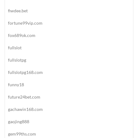
fiwdee.bet
fortune99vip.com
fox689ok.com
fullslot
fullslotpg
fullslotpg168.com
funny18
future24bet.com
gachawin168.com
gaojing888
gem99ths.com