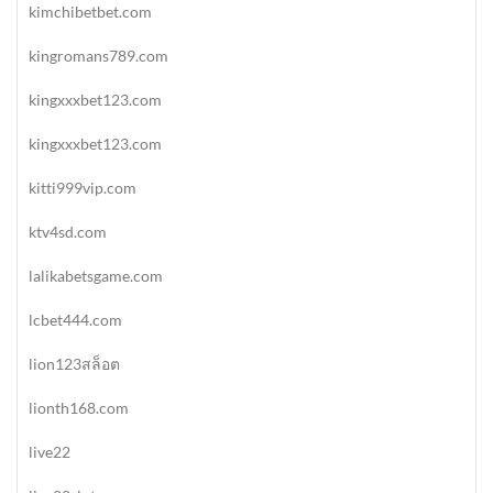
kimchibetbet.com
kingromans789.com
kingxxxbet123.com
kingxxxbet123.com
kitti999vip.com
ktv4sd.com
lalikabetsgame.com
lcbet444.com
lion123สล็อต
lionth168.com
live22