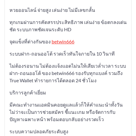
หวยออนไลน์ จ่ายสูง เล่นง่าย ไม่มีเลขกลั้น
ทุกเกมผ่านการคัดสรรประสิทธิภาพ เล่นง่าย ข้อตกลงเด่น
ชัด ระบบภาพชัดเจนระดับ HD
จุดแข็งที่ต่างกันของ
betwin666
ระบบฝาก-ถอนออโต้ รวดเร็วทันใจภายใน 10 วินาที
ไม่ต้องรอนาน ไม่ต้องแจ้งแอดไม่นให้เสียเวล่ำเวลา ระบบ
ฝาก-ถอนออโต้ ของ betwin666 รองรับทุกแบงค์ รวมถึง
True Wallet ทำรายการได้ตลอด 24 ชั่วโมง
บริการลูกค้าเยี่ยม
มีคณะทำงานแอดมินคอยดูแลแล้วก็ให้คำแนะนำทั้งวัน
ไม่ว่าจะเป็นการช่วยสมัคร ชี้แนะเกม หรือจัดการกับ
ปัญหาเฉพาะหน้า พร้อมตอบกลับอย่างรวดเร็ว
ระบบความปลอดภัยระดับสูง