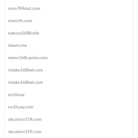
mun789slot.com
mwin9s.com
nakoya1688.site
nbwin.me
nemo168casino.com
niseko168bet.com
niseko168bet.com
no1huay
no1huay.com
okcasino159.com
okcasino159.com