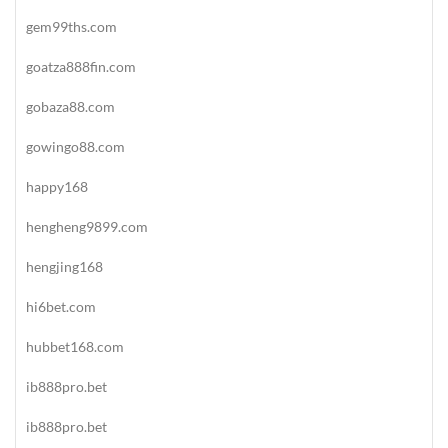
gem99ths.com
goatza888fin.com
gobaza88.com
gowingo88.com
happy168
hengheng9899.com
hengjing168
hi6bet.com
hubbet168.com
ib888pro.bet
ib888pro.bet