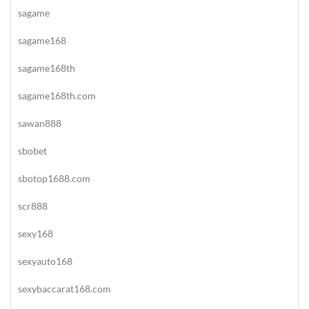
sagame
sagame168
sagame168th
sagame168th.com
sawan888
sbobet
sbotop1688.com
scr888
sexy168
sexyauto168
sexybaccarat168.com