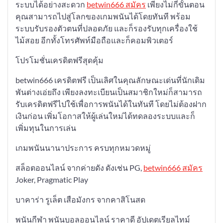
ระบบได้อย่างสะดวก
betwin666 สมัคร
เพียงไม่กี่ขั้นตอน
คุณสามารถไปสู่โลกของเกมพนันได้โดยทันที พร้อม
ระบบรับรองตัวตนที่ปลอดภัย และก็รองรับทุกเครื่องใช้
ไม้สอย อีกทั้งโทรศัพท์มือถือและก็คอมพิวเตอร์
โปรโมชั่นเครดิตฟรีสุดคุ้ม
betwin666 เครดิตฟรี เป็นเลิศในคุณลักษณะเด่นที่นักเดิม
พันต่างเอ่ยถึง เพียงลงทะเบียนเป็นสมาชิกใหม่ก็สามารถ
รับเครดิตฟรีไปใช้เพื่อการพนันได้ในทันที โดยไม่ต้องฝาก
เงินก่อน เพิ่มโอกาสให้ผู้เล่นใหม่ได้ทดลองระบบและก็
เพิ่มทุนในการเล่น
เกมพนันนานาประการ ครบทุกหมวดหมู่
สล็อตออนไลน์ จากค่ายดัง ดังเช่น PG,
betwin666 สมัคร
Joker, Pragmatic Play
บาคาร่า รูเล็ต เสือมังกร จากคาสิโนสด
พนันกีฬา พนันบอลออนไลน์ ราคาดี อัปเดตเรียลไทม์