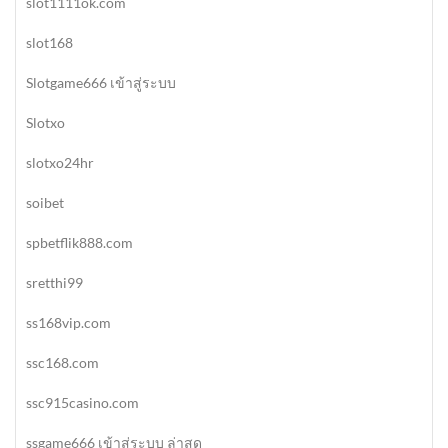
slot1111ok.com
slot168
Slotgame666 เข้าสู่ระบบ
Slotxo
slotxo24hr
soibet
spbetflik888.com
sretthi99
ss168vip.com
ssc168.com
ssc915casino.com
ssgame666 เข้าสู่ระบบ ล่าสุด