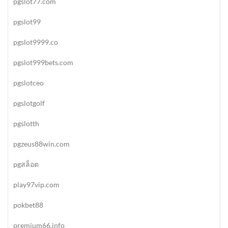
pgslot77.com
pgslot99
pgslot9999.co
pgslot999bets.com
pgslotceo
pgslotgolf
pgslotth
pgzeus88win.com
pgสล็อต
play97vip.com
pokbet88
premium66.info