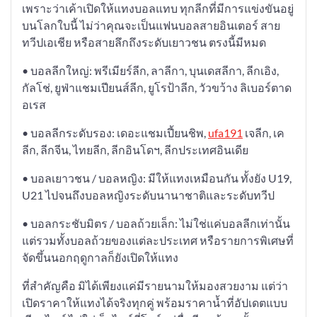
เพราะว่าเค้าเปิดให้แทงบอลแทบ ทุกลีกที่มีการแข่งขันอยู่
บนโลกใบนี้ ไม่ว่าคุณจะเป็นแฟนบอลสายอินเตอร์ สาย
ทวีปเอเชีย หรือสายลึกถึงระดับเยาวชน ตรงนี้มีหมด
• บอลลีกใหญ่: พรีเมียร์ลีก, ลาลีกา, บุนเดสลีกา, ลีกเอิง,
กัลโช่, ยูฟ่าแชมเปียนส์ลีก, ยูโรป้าลีก, วัวขว้าง ลิเบอร์ตาด
อเรส
• บอลลีกระดับรอง: เดอะแชมเปี้ยนชิพ,
ufa191
เจลีก, เค
ลีก, ลีกจีน, ไทยลีก, ลีกอินโดฯ, ลีกประเทศอินเดีย
• บอลเยาวชน / บอลหญิง: มีให้แทงเหมือนกัน ทั้งยัง U19,
U21 ไปจนถึงบอลหญิงระดับนานาชาติและระดับทวีป
• บอลกระชับมิตร / บอลถ้วยเล็ก: ไม่ใช่แค่บอลลีกเท่านั้น
แต่รวมทั้งบอลถ้วยของแต่ละประเทศ หรือรายการพิเศษที่
จัดขึ้นนอกฤดูกาลก็ยังเปิดให้แทง
ที่สำคัญคือ มิได้เพียงแค่มีรายนามให้มองสวยงาม แต่ว่า
เปิดราคาให้แทงได้จริงทุกคู่ พร้อมราคาน้ำที่อัปเดตแบบ