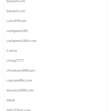
bwvip4.com
bwvip4.com
carlo999.net
cashgame168
cashgame168x.com
Casino
chang7777
chinatown888.win
cupcake88x.com
daruma1688.com
debet
dgb222hot.com