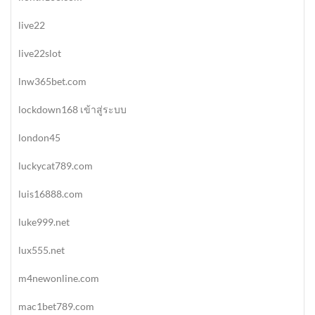
live22
live22slot
lnw365bet.com
lockdown168 เข้าสู่ระบบ
london45
luckycat789.com
luis16888.com
luke999.net
lux555.net
m4newonline.com
mac1bet789.com