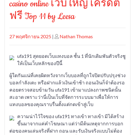
casino online เว็บใหญ่ เครดิต
ฟรี Top 11 by Leesa
Posted
Posted
27 พฤศจิกายน 2025
|
Nathan Thomas
on
on
ufa191 สุดยอดเว็บแทงบอล ชั้น 1 ที่นักเดิมพันตัวจริงชู
ให้เป็นเว็บหลักของปีนี้
ผู้ใดกันแน่ที่เคยผิดหวังจากเว็บบอลที่ถูกใจปิดปรับปรุงช่วง
บอลกำลังเตะ หรือฝากแล้วเงินเข้าช้า ถอนเงินก็จำต้องรอ
คอยตรวจสอบข้ามวัน ufa191 เข้ามาแปลงภาพชนิดนั้น
สะอาด เพราะว่านี่เป็นเว็บที่จัดการระบบมาเพื่อให้การ
แทงบอลของคุณราบรื่นตั้งแต่กดเข้าสู่เว็บ
ความน่าไว้ใจของ ufa191 ทางเข้า ทางเข้า มิได้สร้าง
ขึ้นมาจากแค่คำโฆษณา แต่ว่ามีต้นเหตุจากการบอก
ต่อของคนเล่นจริงที่ฝาก ถอน และรับเงินจริงแบบไม่ต้อง