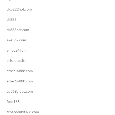
dgb222hot.com
dr888
dr888bet.com
ek4567.com
enjoy24.fun
erisauto.site
etbet16888.com
etbet16888.com
eu369clubs.com
faro168
fcharoenkit168.com