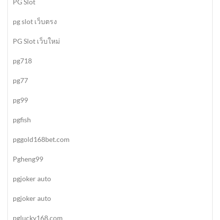
PG Slot
pg slot เว็บตรง
PG Slot เว็บใหม่
pg718
pg77
pg99
pgfish
pggold168bet.com
Pgheng99
pgjoker auto
pgjoker auto
pglucky168.com