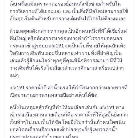
เจ็บ หรือแม้แต่ราคาต่อรองย้อนหลัง ซึ่งช่วยสำหรับใน
การวิเคราะห์ได้เยอะแยะ และเป็นสิ่งที่มือใหม่สามารถใช้
เป็นจุดเริ่มต้นสำหรับการวางเดิมพันได้โดยไม่ต้องงมเอง
ด้วยเหตุผลดังกล่าว หากคุณเป็นอีกคนหนึ่งที่มิได้เชียร์แค่
ทีมใหญ่ หรือต้องการหาช่องทางทำกำไรจากบอลนอก
กระแส เข้าสู่ระบบ ufa191 จะเป็นเว็บที่ช่วยให้คุณบันเทิง
ใจกับการเดิมพันเยอะขึ้นหลายเท่า รวมทั้งที่สำคัญเป็น
เล่นแล้วรู้สึกแน่ใจว่าทุกคู่ที่คุณพินิจพิจารณามา มีที่ให้
วางเดิมพันได้จริง ไม่เสียเวล่ำเวลาศึกษาเล่าเรียนเปล่าๆ
แน่ๆ
ufa191 ราคาน้ำดี ค่าน้ำแรง ให้กำไรมากกว่าหลายรายที่
เปิดมานานยาวนานหลายปีอย่างเห็นได้ชัด
หนึ่งในเหตุผลสำคัญที่ทำให้ผมเลือกเล่นกับ ufa191 ทาง
เข้า ต่อเนื่องมาหลายเดือนก็คือ ราคาน้ำที่ให้สูงขึ้นยิ่งกว่า
เว็บทั่วๆไปแบบเห็นได้ชัด โดยยิ่งไปกว่านั้นถ้าคนใดพนัน
บอลโดดเดี่ยวหรือบอลสเต็ปบ่อยๆจะยิ่งรู้เลยว่าค่าน้ำ
ประปาส่งผลต่อกำไรเยอะแค่ไหน