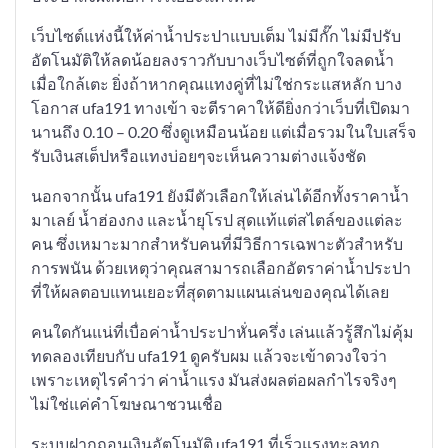
เว็บไซต์แห่งนี้ให้ค่าน้ำประปาแบบเต็ม ไม่มีกั๊ก ไม่มีปรับ
อัตโนมัติให้ลดน้อยลงราวกับบางเว็บไซต์ที่ถูกใจลดน้ำ
เมื่อใกล้เตะ ยิ่งถ้าหากคุณแทงคู่ที่ไม่ใช่กระแสหลัก บาง
โอกาส ufa191 ทางเข้า จะตีราคาให้ดียิ่งกว่าเว็บที่เปิดมา
นานถึง 0.10 – 0.20 ซึ่งดูเหมือนน้อย แต่เมื่อรวมในใบเสร็จ
รับเงินสเต็ปหรือแทงบ่อยๆจะเห็นความต่างแจ้งชัด
นอกจากนั้น ufa191 ยังมีตัวเลือกให้เล่นได้อีกทั้งราคาน้ำ
มาเลย์ น้ำฮ่องกง และน้ำยุโรป สุดแท้แต่สไตล์ของแต่ละ
คน ซึ่งเหมาะมากสำหรับคนที่มีวิธีการเฉพาะตัวสำหรับ
การพนัน ด้วยเหตุว่าคุณสามารถเลือกอัตราค่าน้ำประปา
ที่ให้ผลตอบแทนเยอะที่สุดตามแผนเล่นของคุณได้เลย
คนใดกันแน่ที่เบื่อค่าน้ำประปาหั่นครึ่ง เล่นแล้วรู้สึกไม่คุ้ม
ทดลองเทียบกับ ufa191 ดูครับผม แล้วจะเข้าดวงใจว่า
เพราะเหตุไรคำว่า ค่าน้ำแรง มันส่งผลต่อผลกำไรจริงๆ
ไม่ใช่แค่คำโฆษณาชวนเชื่อ
ระบบฝากถอนเงินอัตโนมัติ ufa191 ที่เร็วแรงทะลุทุก