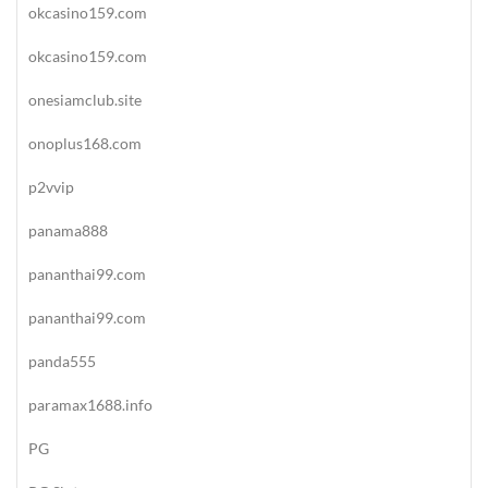
okcasino159.com
okcasino159.com
onesiamclub.site
onoplus168.com
p2vvip
panama888
pananthai99.com
pananthai99.com
panda555
paramax1688.info
PG