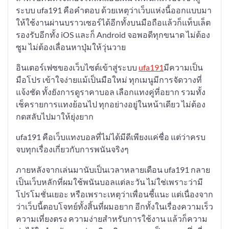
ระบบ ufa191 คือคำตอบ ด้วยเหตุว่าเว็บแห่งนี้ออกแบบมา
ให้ใช้งานผ่านบราวเซอร์ได้อีกทั้งบนมือถือแล้วก็แท็บเล็ต
รองรับอีกทั้ง iOS และก็ Android จอพอดีทุกขนาด ไม่ต้อง
ซูม ไม่ต้องเลื่อนหาปุ่มให้วุ่นวาย
อินเตอร์เฟซของเว็บไซต์เข้าสู่ระบบ
ufa191
มีความเป็น
มือโปร เข้าใจง่ายแม้เป็นมือใหม่ ทุกเมนูมีการจัดวางที่
แจ้งชัด ทั้งยังการดูราคาบอล เลือกแทงคู่ที่อยาก รวมทั้ง
เช็ครายการแทงย้อนไป ทุกอย่างอยู่ในหน้าเดียว ไม่ต้อง
กดสลับไปมาให้ยุ่งยาก
ufa191 คือเว็บแทงบอลที่ไม่ได้มีดีเพียงแค่ชื่อ แต่ว่าครบ
จบทุกเรื่องเกี่ยวกับการพนันจริงๆ
ภายหลังจากเล่นมานับเป็นเวลาหลายเดือน ufa191 กลาย
เป็นเว็บหลักที่ผมใช้พนันบอลแต่ละวัน ไม่ใช่เพราะว่ามี
โปรโมชั่นเยอะ หรือเพราะเหตุว่าเพื่อนชี้แนะ แต่เนื่องจาก
ว่าเว็บนี้ตอบโจทย์ทั้งสิ้นที่ผมอยาก อีกทั้งในเรื่องความเร็ว
ความเที่ยงตรง ความง่ายสำหรับการใช้งาน แล้วก็ความ