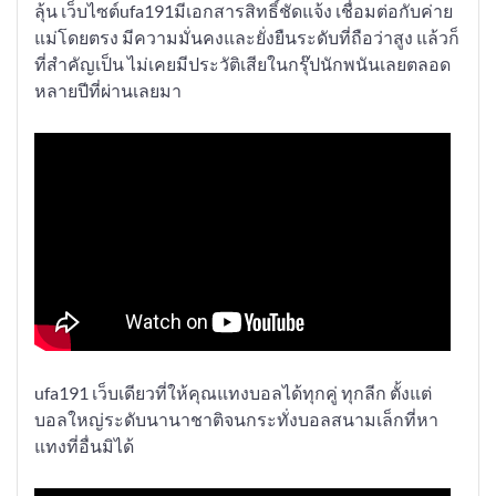
ลุ้น เว็บไซต์ufa191มีเอกสารสิทธิ์ชัดแจ้ง เชื่อมต่อกับค่าย
แม่โดยตรง มีความมั่นคงและยั่งยืนระดับที่ถือว่าสูง แล้วก็
ที่สำคัญเป็น ไม่เคยมีประวัติเสียในกรุ๊ปนักพนันเลยตลอด
หลายปีที่ผ่านเลยมา
ufa191 เว็บเดียวที่ให้คุณแทงบอลได้ทุกคู่ ทุกลีก ตั้งแต่
บอลใหญ่ระดับนานาชาติจนกระทั่งบอลสนามเล็กที่หา
แทงที่อื่นมิได้