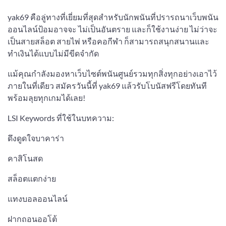
yak69 คือลู่ทางที่เยี่ยมที่สุดสำหรับนักพนันที่ปรารถนาเว็บพนัน
ออนไลน์ป้อมอาจจะ ไม่เป็นอันตราย และก็ใช้งานง่าย ไม่ว่าจะ
เป็นสายสล็อต สายไพ่ หรือคอกีฬา ก็สามารถสนุกสนานและ
ทำเงินได้แบบไม่มีขีดจำกัด
แม้คุณกำลังมองหาเว็บไซต์พนันศูนย์รวมทุกสิ่งทุกอย่างเอาไว้
ภายในที่เดียว สมัครวันนี้ที่ yak69 แล้วรับโบนัสฟรีโดยทันที
พร้อมลุยทุกเกมได้เลย!
LSI Keywords ที่ใช้ในบทความ:
ดึงดูดใจบาคาร่า
คาสิโนสด
สล็อตแตกง่าย
แทงบอลออนไลน์
ฝากถอนออโต้