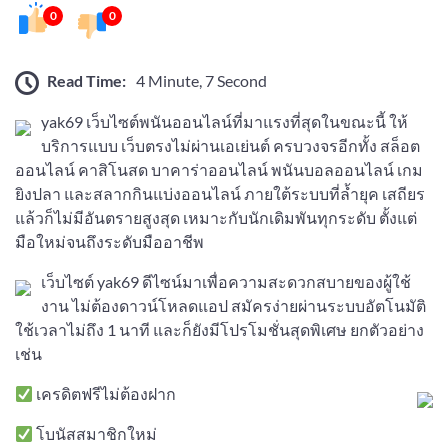
0
0
Read Time:
4 Minute, 7 Second
yak69 เว็บไซต์พนันออนไลน์ที่มาแรงที่สุดในขณะนี้ ให้
บริการแบบ เว็บตรงไม่ผ่านเอเย่นต์ ครบวงจรอีกทั้ง สล็อต
ออนไลน์ คาสิโนสด บาคาร่าออนไลน์ พนันบอลออนไลน์ เกม
ยิงปลา และสลากกินแบ่งออนไลน์ ภายใต้ระบบที่ล้ำยุค เสถียร
แล้วก็ไม่มีอันตรายสูงสุด เหมาะกับนักเดิมพันทุกระดับ ตั้งแต่
มือใหม่จนถึงระดับมืออาชีพ
เว็บไซต์ yak69 ดีไซน์มาเพื่อความสะดวกสบายของผู้ใช้
งาน ไม่ต้องดาวน์โหลดแอป สมัครง่ายผ่านระบบอัตโนมัติ
ใช้เวลาไม่ถึง 1 นาที และก็ยังมีโปรโมชั่นสุดพิเศษ ยกตัวอย่าง
เช่น
เครดิตฟรีไม่ต้องฝาก
โบนัสสมาชิกใหม่