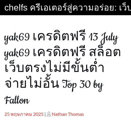
Skip
chelfs ครีเอเตอร์สู่ความอร่อย: เ
to
content
yak69 เครดิตฟรี 13 July
yak69 เครดิตฟรี สล็อต
เว็บตรงไม่มีขั้นต่ำ
จ่ายไม่อั้น Top 30 by
Fallon
Posted
Posted
25 พฤษภาคม 2025
|
Nathan Thomas
on
on