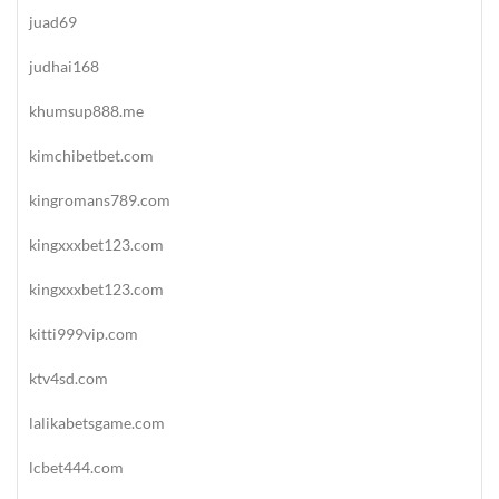
juad69
judhai168
khumsup888.me
kimchibetbet.com
kingromans789.com
kingxxxbet123.com
kingxxxbet123.com
kitti999vip.com
ktv4sd.com
lalikabetsgame.com
lcbet444.com