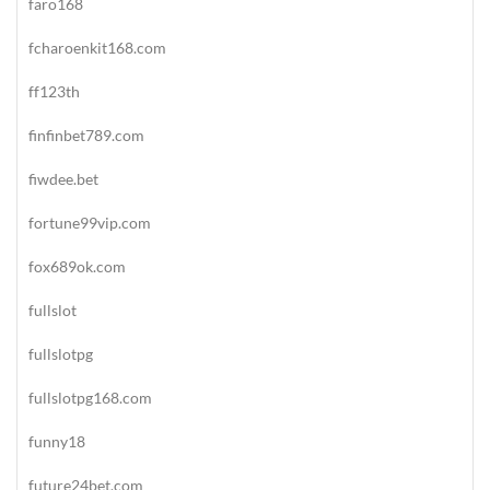
faro168
fcharoenkit168.com
ff123th
finfinbet789.com
fiwdee.bet
fortune99vip.com
fox689ok.com
fullslot
fullslotpg
fullslotpg168.com
funny18
future24bet.com