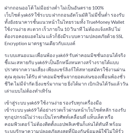
ฝากถอนออโต้ ไม่มีอย่างต่ำ ไม่เป็นอันตราย 100%
เว็บไซต์ yak69 ใช้ระบบ ฝากถอนอัตโนมัติ ไม่มีขั้นต่ำ รองรับ
ทั้งยังธนาคารชั้นแนวหน้าในไทยรวมทั้ง TrueMoney Wallet
ใช้งานง่าย สะดวก เร็วภายใน 10 วินาที ไม่ต้องแจ้งสลิป ไม่
ต้องรอคอยแอดไม่น แล้วก็ยังมีระบบความปลอดภัยด้วย SSL
Encryption มาตรฐานเดียวกับแบงค์
ระบบเสนอแนะเพื่อนพ้อง yak69 รับค่าคอมมิชชั่นถอนได้จริง
ชี้แนะสหายกับ yak69 เป็นอีกหนึ่งหนทางสร้างรายได้แบบ
ปราศจากความเสี่ยง เพียงแชร์ลิงก์ให้สหายสมัครใช้งานผ่าน
คุณ คุณจะได้รับ ค่าคอมมิชชั่นจากยอดเล่นของเพื่อนพ้องชั่ว
ชีวิต ไม่มีจำกัด ยิ่งแชร์มากมาย ยิ่งได้มาก เบิกเงินได้วันแล้ววัน
เล่าแบบไม่ต้องทำเทิร์น
เข้าสู่ระบบ yak69 ใช้งานง่าย รองรับทุกเครื่องมือ
เข้าระบบ yak69 ได้อย่างรวดเร็วผ่านหน้าเว็บไซต์หลัก รองรับ
ทุกอุปกรณ์ไม่ว่าจะเป็นโทรศัพท์เคลื่อนที่ แท็บเล็ต หรือ
คอมพิวเตอร์ ไม่ต้องติดตั้งแอปพลิเคชันก็เล่นได้ทันที พร้อม
ระบบรักษาความปลอดภัยสูงสุดที่ป้องกันข้อมูลผู้ใช้ไม่ให้รั่ว