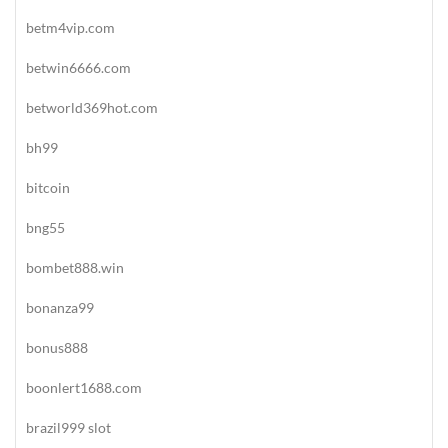
betm4vip.com
betwin6666.com
betworld369hot.com
bh99
bitcoin
bng55
bombet888.win
bonanza99
bonus888
boonlert1688.com
brazil999 slot