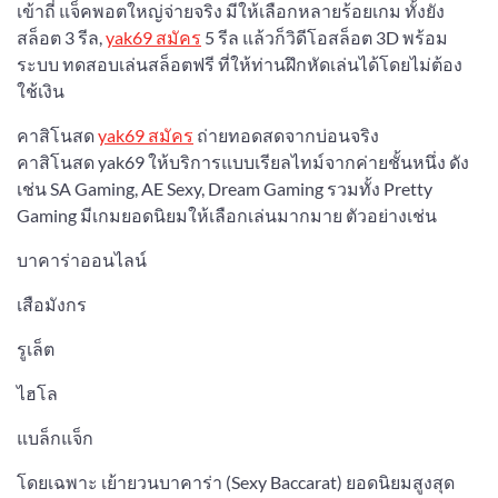
เข้าถี่ แจ็คพอตใหญ่จ่ายจริง มีให้เลือกหลายร้อยเกม ทั้งยัง
สล็อต 3 รีล,
yak69 สมัคร
5 รีล แล้วก็วิดีโอสล็อต 3D พร้อม
ระบบ ทดสอบเล่นสล็อตฟรี ที่ให้ท่านฝึกหัดเล่นได้โดยไม่ต้อง
ใช้เงิน
คาสิโนสด
yak69 สมัคร
ถ่ายทอดสดจากบ่อนจริง
คาสิโนสด yak69 ให้บริการแบบเรียลไทม์จากค่ายชั้นหนึ่ง ดัง
เช่น SA Gaming, AE Sexy, Dream Gaming รวมทั้ง Pretty
Gaming มีเกมยอดนิยมให้เลือกเล่นมากมาย ตัวอย่างเช่น
บาคาร่าออนไลน์
เสือมังกร
รูเล็ต
ไฮโล
แบล็กแจ็ก
โดยเฉพาะ เย้ายวนบาคาร่า (Sexy Baccarat) ยอดนิยมสูงสุด