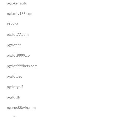
pgjoker auto
pglucky168.com
PGSlot
pgslot77.com
pgslot99
pgslot9999.co
pgslot999bets.com
pgslotceo
pgslotgolf
pgslotth
pgzeus88win.com