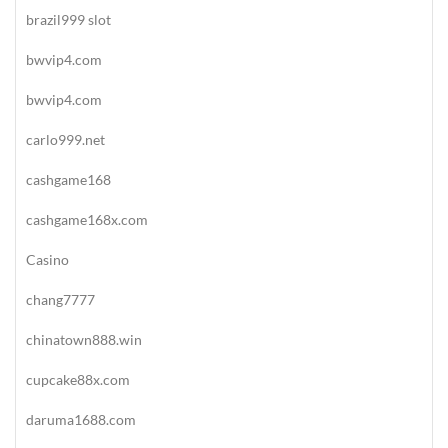
brazil999 slot
bwvip4.com
bwvip4.com
carlo999.net
cashgame168
cashgame168x.com
Casino
chang7777
chinatown888.win
cupcake88x.com
daruma1688.com