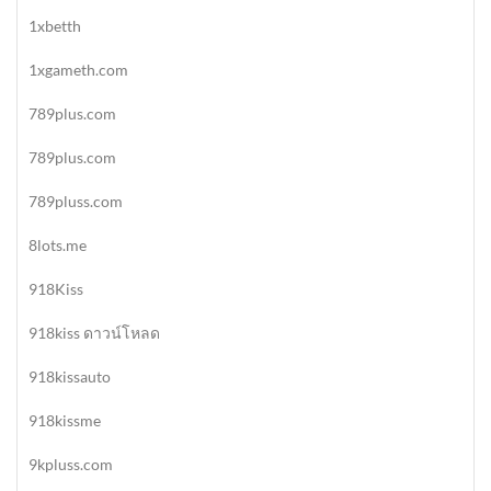
1xbetth
1xgameth.com
789plus.com
789plus.com
789pluss.com
8lots.me
918Kiss
918kiss ดาวน์โหลด
918kissauto
918kissme
9kpluss.com