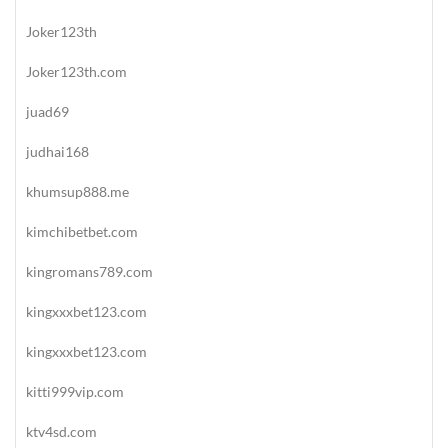
Joker123th
Joker123th.com
juad69
judhai168
khumsup888.me
kimchibetbet.com
kingromans789.com
kingxxxbet123.com
kingxxxbet123.com
kitti999vip.com
ktv4sd.com