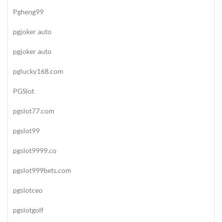
Pgheng99
pgjoker auto
pgjoker auto
pglucky168.com
PGSlot
pgslot77.com
pgslot99
pgslot9999.co
pgslot999bets.com
pgslotceo
pgslotgolf