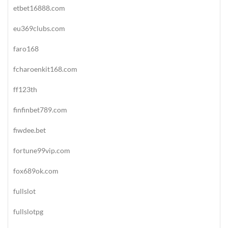
etbet16888.com
eu369clubs.com
faro168
fcharoenkit168.com
ff123th
finfinbet789.com
fiwdee.bet
fortune99vip.com
fox689ok.com
fullslot
fullslotpg