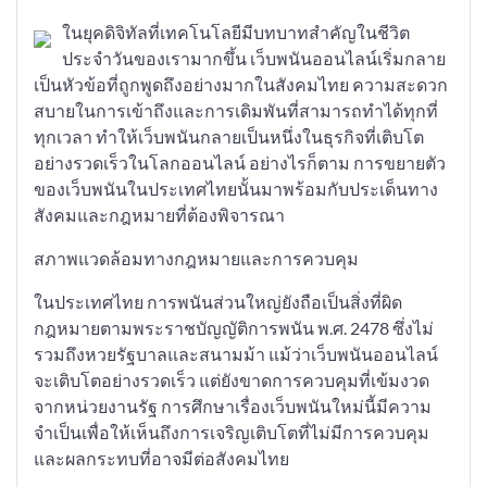
ในยุคดิจิทัลที่เทคโนโลยีมีบทบาทสำคัญในชีวิต
ประจำวันของเรามากขึ้น เว็บพนันออนไลน์เริ่มกลาย
เป็นหัวข้อที่ถูกพูดถึงอย่างมากในสังคมไทย ความสะดวก
สบายในการเข้าถึงและการเดิมพันที่สามารถทำได้ทุกที่
ทุกเวลา ทำให้เว็บพนันกลายเป็นหนึ่งในธุรกิจที่เติบโต
อย่างรวดเร็วในโลกออนไลน์ อย่างไรก็ตาม การขยายตัว
ของเว็บพนันในประเทศไทยนั้นมาพร้อมกับประเด็นทาง
สังคมและกฎหมายที่ต้องพิจารณา
สภาพแวดล้อมทางกฎหมายและการควบคุม
ในประเทศไทย การพนันส่วนใหญ่ยังถือเป็นสิ่งที่ผิด
กฎหมายตามพระราชบัญญัติการพนัน พ.ศ. 2478 ซึ่งไม่
รวมถึงหวยรัฐบาลและสนามม้า แม้ว่าเว็บพนันออนไลน์
จะเติบโตอย่างรวดเร็ว แต่ยังขาดการควบคุมที่เข้มงวด
จากหน่วยงานรัฐ การศึกษาเรื่องเว็บพนันใหม่นี้มีความ
จำเป็นเพื่อให้เห็นถึงการเจริญเติบโตที่ไม่มีการควบคุม
และผลกระทบที่อาจมีต่อสังคมไทย