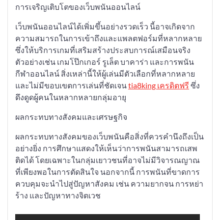
การเจริญเติบโตของเว็บพนันออนไลน์
เว็บพนันออนไลน์ได้เพิ่มขึ้นอย่างรวดเร็ว นี้อาจเกิดจาก
ความสมารถในการเข้าถึงและแพลตฟอร์มที่หลากหลาย
ซึ่งให้บริการเกมที่เสริมสร้างประสบการณ์เสมือนจริง
ตัวอย่างเช่น เกมโป๊กเกอร์ รูเล็ต บาคาร่า และการพนัน
กีฬาออนไลน์ สิ่งเหล่านี้ให้ผู้เล่นมีตัวเลือกที่หลากหลาย
และไม่มีขอบเขตการเล่นที่ชัดเจน
tia8king เครดิตฟรี
ซึ่ง
ดึงดูดผู้คนในหลากหลายกลุ่มอายุ
ผลกระทบทางสังคมและเศรษฐกิจ
ผลกระทบทางสังคมของเว็บพนันคือสิ่งที่ควรคำนึงถึงเป็น
อย่างยิ่ง การศึกษาแสดงให้เห็นว่าการพนันสามารถเสพ
ติดได้ โดยเฉพาะในกลุ่มเยาวชนที่อาจไม่มีวิจารณญาณ
ที่เพียงพอในการตัดสินใจ นอกจากนี้ การพนันที่ขาดการ
ควบคุมจะนำไปสู่ปัญหาสังคม เช่น ความยากจน การหย่า
ร้าง และปัญหาทางจิตเวช