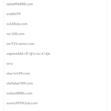
spbetflik888.com
sretthi99
ss168vip.com
ssc168.com
ssc915casino.com
ssgame666 เข้าสู่ระบบ ล่าสุด
ssru
starrich99.com
stellabet789.com
sudyod888s.com
sunny9999club.com