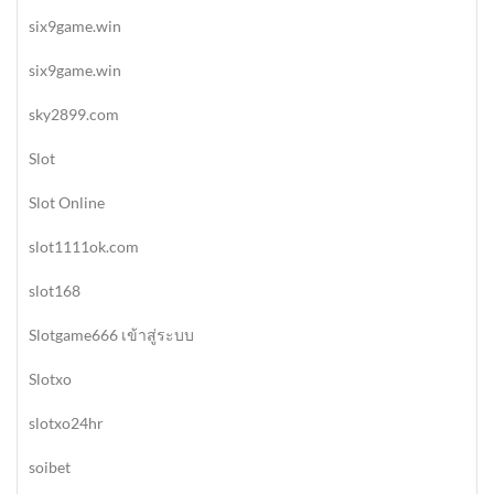
six9game.win
six9game.win
sky2899.com
Slot
Slot Online
slot1111ok.com
slot168
Slotgame666 เข้าสู่ระบบ
Slotxo
slotxo24hr
soibet