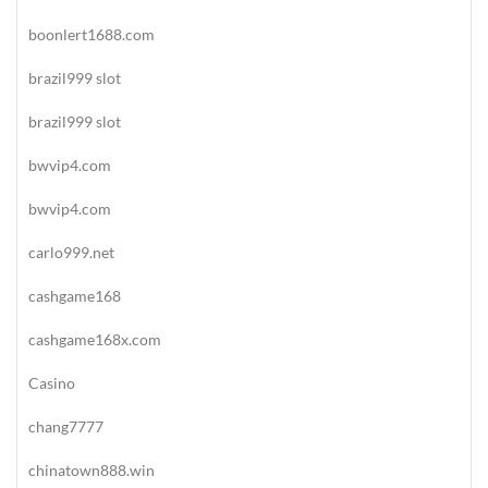
boonlert1688.com
brazil999 slot
brazil999 slot
bwvip4.com
bwvip4.com
carlo999.net
cashgame168
cashgame168x.com
Casino
chang7777
chinatown888.win