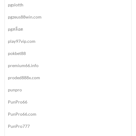
pgslotth
pgzeus88win.com
pgสล็อต
play97vip.com
pokbet88
premium66.info
proded888x.com
punpro
PunPro66
PunPro66.com
PunPro777