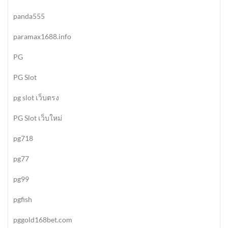
panda555
paramax1688.info
PG
PG Slot
pg slot เว็บตรง
PG Slot เว็บใหม่
pg718
pg77
pg99
pgfish
pggold168bet.com