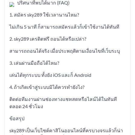
ปริศนาที่พบได้มาก (FAQ)
1. สมัคร sky289 ใช้เวลานานไหม?
ไม่เกิน 5 นาที ก็สามารถสมัครแล้วก็เข้าใช้งานได้ทันที
2. sky289 เครดิตฟรี ถอนได้หรือเปล่า?
สามารถถอนได้จริง เมื่อประพฤติตามเงื่อนไขที่เว็บระบุ
3. เล่นผ่านมือถือได้ไหม?
เล่นได้ทุกระบบ ทั้งยัง iOS และก็ Android
4. ถ้าเกิดเข้าสู่ระบบมิได้ควรทำยังไง?
ติดต่อทีมงานผ่านช่องทางแชทสดหรือไลน์ได้ในทันที
ตลอด 24 ชั่วโมง
ข้อสรุป
sky289 เป็นเว็บไซต์คาสิโนออนไลน์ที่ครบวงจรแล้วก็น่า