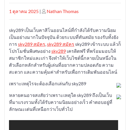
Posted
Posted
1 ตุลาคม 2025
|
Nathan Thomas
on
on
sky289 เป็นเว็บคาสิโนออนไลน์ที่กำลังได้รับความนิยม
เป็นอย่างมากในปัจจุบัน ด้วยระบบที่ทันสมัย รองรับทั้งยัง
การ
sky289 สมัคร
,
sky289 สมัคร
sky289 เข้าระบบ แล้วก็
โปรโมชั่นพิเศษอย่าง
sky289
เครดิตฟรี ที่พร้อมมอบให้
สมาชิกใหม่และเก่า จึงทำให้เว็บไซต์นี้กลายเป็นหนึ่งใน
ตัวเลือกหลักสำหรับผู้เล่นที่อยากความปลอดภัย ความ
สะดวก และความคุ้มค่าสำหรับเพื่อการเดิมพันออนไลน์
เพราะเหตุไรจะต้องเลือกเล่นกับ sky289
หลายคนอาจสงสัยว่าเพราะเหตุใด sky289 ถึงเป็นเว็บ
ที่มาแรงรวมทั้งได้รับความนิยมอย่างเร็ว คำตอบอยู่ที่
ลักษณะเด่นที่เหนือกว่าเว็บทั่วไป