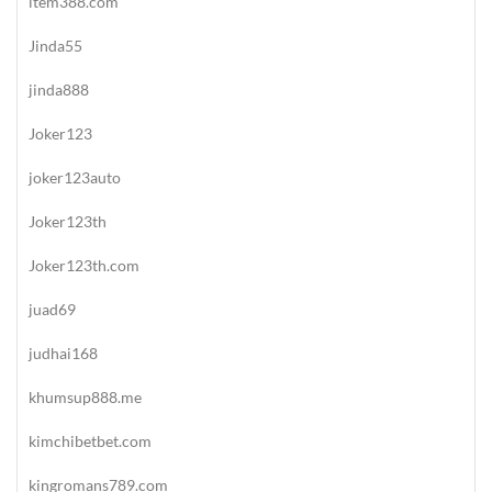
item388.com
Jinda55
jinda888
Joker123
joker123auto
Joker123th
Joker123th.com
juad69
judhai168
khumsup888.me
kimchibetbet.com
kingromans789.com