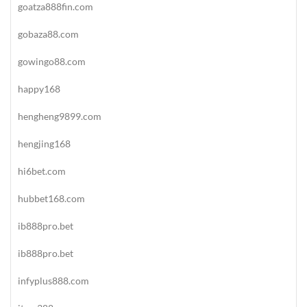
goatza888fin.com
gobaza88.com
gowingo88.com
happy168
hengheng9899.com
hengjing168
hi6bet.com
hubbet168.com
ib888pro.bet
ib888pro.bet
infyplus888.com