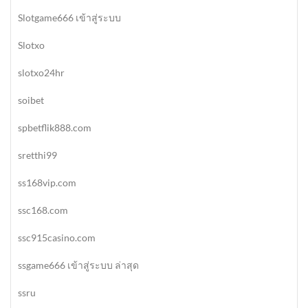
Slotgame666 เข้าสู่ระบบ
Slotxo
slotxo24hr
soibet
spbetflik888.com
sretthi99
ss168vip.com
ssc168.com
ssc915casino.com
ssgame666 เข้าสู่ระบบ ล่าสุด
ssru