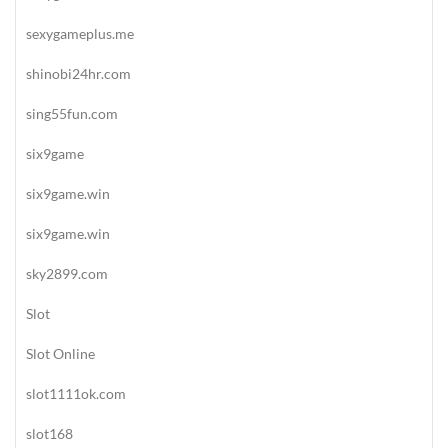
sexygameplus.me
shinobi24hr.com
sing55fun.com
six9game
six9game.win
six9game.win
sky2899.com
Slot
Slot Online
slot1111ok.com
slot168