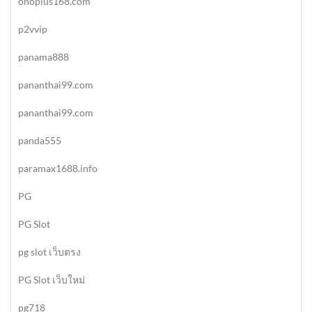
onoplus168.com
p2vvip
panama888
pananthai99.com
pananthai99.com
panda555
paramax1688.info
PG
PG Slot
pg slot เว็บตรง
PG Slot เว็บใหม่
pg718