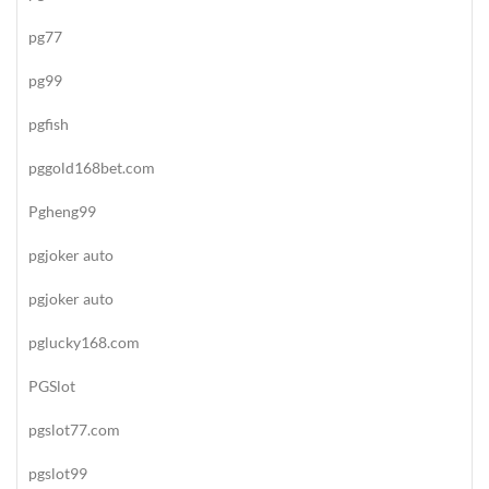
pg77
pg99
pgfish
pggold168bet.com
Pgheng99
pgjoker auto
pgjoker auto
pglucky168.com
PGSlot
pgslot77.com
pgslot99