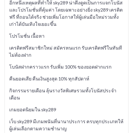
อีกหนึ่งเหตุผลที่ทำให้ sky289 น่าดึงดูดเป็นการแจกโบนัส
และโปรโมชั่นที่คุ้มค่า โดยเฉพาะอย่างยิ่ง sky289 เครดิต
ฟรี ที่ถอนได้จริง ช่วยเพิ่มโอกาสให้ผู้เล่นมือใหม่รวมทั้ง
เก่าได้บันเทิงใจเยอะขึ้น
โปรโมชั่น เนื้อหา
เครดิตฟรีสมาชิกใหม่ สมัครหนแรก รับเครดิตฟรีในทันที
ไม่ต้องฝาก
โบนัสฝากคราวแรก รับเพิ่ม 100% ของยอดฝากแรก
คืนยอดเสีย คืนเงินสูงสุด 10% ทุกสัปดาห์
กิจกรรมรายเดือน ลุ้นรางวัลพิเศษรวมทั้งโบนัสประจำ
เดือน
เกมยอดนิยมใน sky289
เว็บ sky289 มีเกมพนันที่นานาประการ ครบทุกประเภทให้
ผู้เล่นเลือกตามความชำนาญ