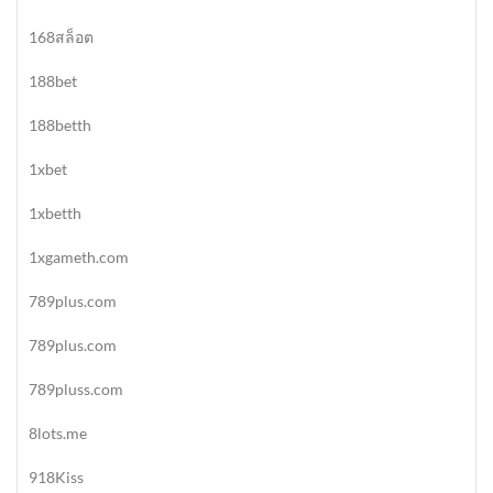
168สล็อต
188bet
188betth
1xbet
1xbetth
1xgameth.com
789plus.com
789plus.com
789pluss.com
8lots.me
918Kiss