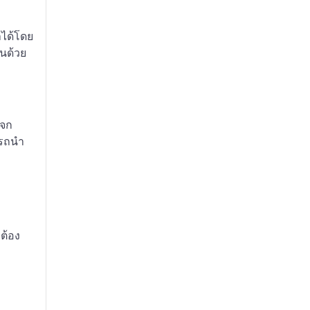
ำได้โดย
ันด้วย
แจก
ารถนำ
่ต้อง