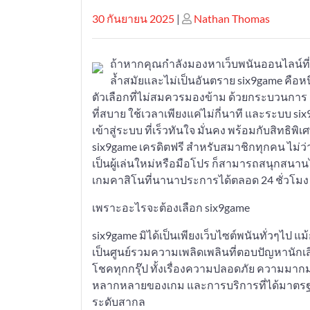
Posted
Posted
30 กันยายน 2025
|
Nathan Thomas
on
on
ถ้าหากคุณกำลังมองหาเว็บพนันออนไลน์ที่อ
ล้ำสมัยและไม่เป็นอันตราย six9game คือหน
ตัวเลือกที่ไม่สมควรมองข้าม ด้วยกระบวนการ
ที่สบาย ใช้เวลาเพียงแค่ไม่กี่นาที และระบบ si
เข้าสู่ระบบ ที่เร็วทันใจ มั่นคง พร้อมกับสิทธิพิ
six9game เครดิตฟรี สำหรับสมาชิกทุกคน ไม่ว
เป็นผู้เล่นใหม่หรือมือโปร ก็สามารถสนุกสนาน
เกมคาสิโนที่นานาประการได้ตลอด 24 ชั่วโมง
เพราะอะไรจะต้องเลือก six9game
six9game มิได้เป็นเพียงเว็บไซต์พนันทั่วๆไป แม
เป็นศูนย์รวมความเพลิดเพลินที่ตอบปัญหานักเสี
โชคทุกกรุ๊ป ทั้งเรื่องความปลอดภัย ความมาก
หลากหลายของเกม และการบริการที่ได้มาตร
ระดับสากล