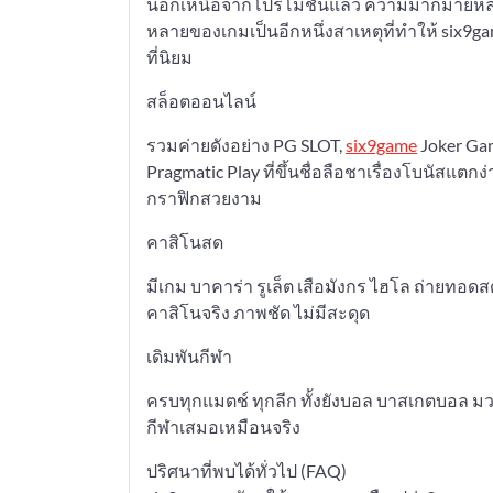
นอกเหนือจากโปรโมชั่นแล้ว ความมากมายห
หลายของเกมเป็นอีกหนึ่งสาเหตุที่ทำให้ six9ga
ที่นิยม
สล็อตออนไลน์
รวมค่ายดังอย่าง PG SLOT,
six9game
Joker Ga
Pragmatic Play ที่ขึ้นชื่อลือชาเรื่องโบนัสแตก
กราฟิกสวยงาม
คาสิโนสด
มีเกม บาคาร่า รูเล็ต เสือมังกร ไฮโล ถ่ายทอด
คาสิโนจริง ภาพชัด ไม่มีสะดุด
เดิมพันกีฬา
ครบทุกแมตช์ ทุกลีก ทั้งยังบอล บาสเกตบอล ม
กีฬาเสมอเหมือนจริง
ปริศนาที่พบได้ทั่วไป (FAQ)