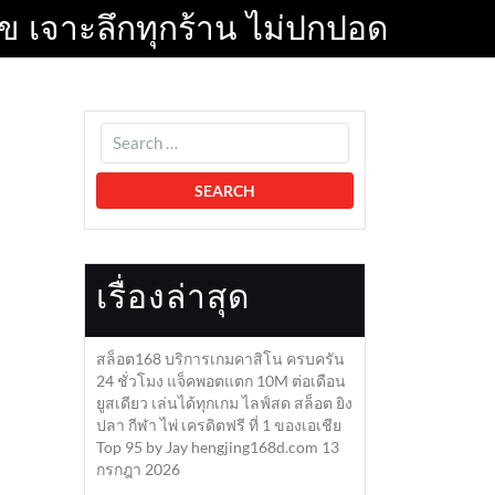
สุข เจาะลึกทุกร้าน ไม่ปกปอด
เรื่องล่าสุด
สล็อต168 บริการเกมคาสิโน ครบครัน
24 ชั่วโมง แจ็คพอตแตก 10M ต่อเดือน
ยูสเดียว เล่นได้ทุกเกม ไลฟ์สด สล็อต ยิง
ปลา กีฬา ไพ่ เครดิตฟรี ที่ 1 ของเอเชีย
Top 95 by Jay hengjing168d.com 13
กรกฎา 2026