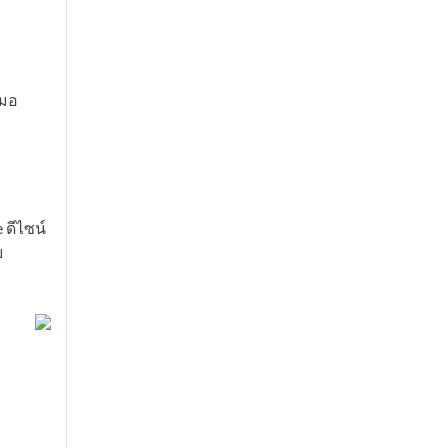
สมอ
 ดีไซน์
ย