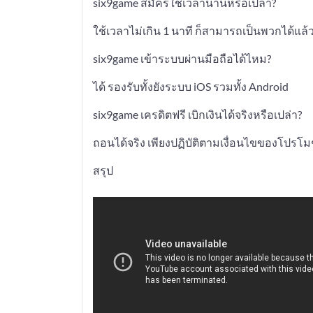
six9game สมัครใช้เวลานานหรือเปล่า?
ใช้เวลาไม่เกิน 1 นาที ก็สามารถเป็นพวกได้แล้
six9game เข้าระบบผ่านมือถือได้ไหม?
ได้ รองรับทั้งยังระบบ iOS รวมทั้ง Android
six9game เครดิตฟรี เบิกเงินได้จริงหรือเปล่า?
ถอนได้จริง เพียงปฏิบัติตามเงื่อนไขของโปรโมช
สรุป