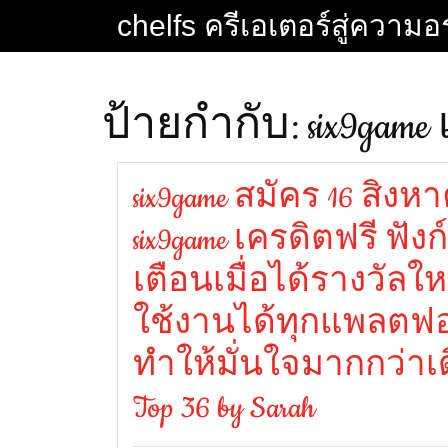
Skip
chelfs ครีเอเตอร์สู่ความ
to
content
ป้ายกำกับ:
six9game
six9game สมัคร 16 สิงห
six9game เครดิตฟรี ฟังก
เตือนเมื่อได้รางวัลให
ใช้งานได้ทุกแพลตฟอ
ทำให้มั่นใจมากกว่าเ
Top 36 by Sarah