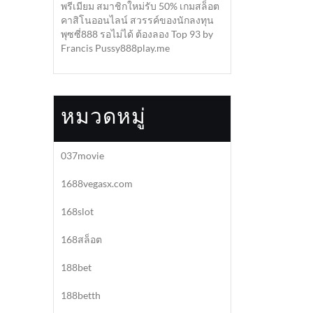
พรีเมียม สมาชิกใหม่รับ 50% เกมสล็อต
คาสิโนออนไลน์ สวรรค์ของนักลงทุน
พุซซี่888 รอไม่ได้ ต้องลอง Top 93 by
Francis Pussy888play.me
หมวดหมู่
037movie
1688vegasx.com
168slot
168สล็อต
188bet
188betth