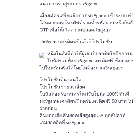
แนวทางเข้าสู่ระบบ six9game
เมื่อสมัครเสร็จแล้ว การ six9game เข้าระบบ ท
ใส่หมายเลขโทรศัพท์รวมทั้งรหัสผ่าน หรือยืนย
OTP เพื่อให้เกิดความปลอดภัยสูงสุด
six9game เครดิตฟรี แล้วก็โปรโมชั่น
หนึ่งในสิ่งที่ทำให้ผู้เล่นติดอกติดใจคือการ
โบนัสรวมทั้ง six9game เครดิตฟรี ซึ่งสาม
ไปใช้พนันจริงได้โดยไม่ต้องฝากเงินเยอะๆ
โปรโมชั่นที่น่าสนใจ
โปรโมชั่น รายละเอียด
โบนัสต้อนรับ สมัครใหม่รับโบนัส 100% ทันที
six9game เครดิตฟรี กดรับเครดิตฟรี 50 บาท ไม
ฝากก่อน
คืนยอดเสีย คืนยอดเสียสูงสุด 5% ทุกสัปดาห์
เกมยอดฮิตที่ six9game