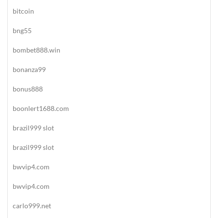
bitcoin
bng55
bombet888.win
bonanza99
bonus888
boonlert1688.com
brazil999 slot
brazil999 slot
bwvip4.com
bwvip4.com
carlo999.net