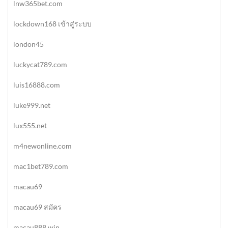
lnw365bet.com
lockdown168 เข้าสู่ระบบ
london45
luckycat789.com
luis16888.com
luke999.net
lux555.net
m4newonline.com
mac1bet789.com
macau69
macau69 สมัคร
macau888.win