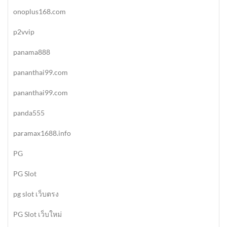
onoplus168.com
p2vvip
panama888
pananthai99.com
pananthai99.com
panda555
paramax1688.info
PG
PG Slot
pg slot เว็บตรง
PG Slot เว็บใหม่