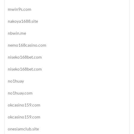
mwin9s.com
nakoya1688.site
nbwin.me
nemo168casino.com
niseko168bet.com
niseko168bet.com
no1huay
no1huay.com
okcasino159.com
okcasino159.com
onesiamclub.site