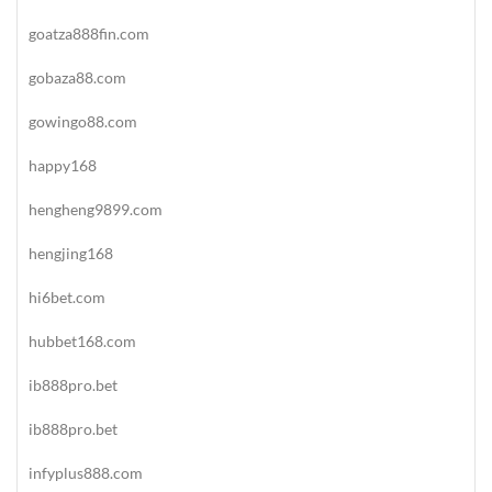
goatza888fin.com
gobaza88.com
gowingo88.com
happy168
hengheng9899.com
hengjing168
hi6bet.com
hubbet168.com
ib888pro.bet
ib888pro.bet
infyplus888.com