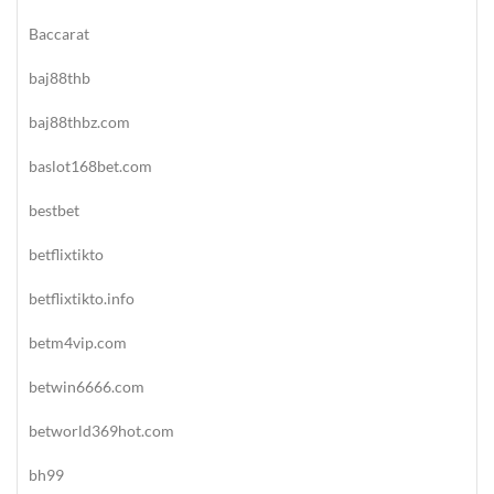
Baccarat
baj88thb
baj88thbz.com
baslot168bet.com
bestbet
betflixtikto
betflixtikto.info
betm4vip.com
betwin6666.com
betworld369hot.com
bh99