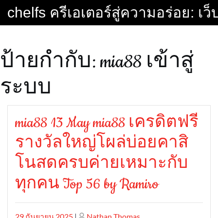
Skip
chelfs ครีเอเตอร์สู่ความอร่อย: เ
to
content
ป้ายกำกับ:
mia88 เข้าสู่
ระบบ
mia88 13 May mia88 เครดิตฟรี
รางวัลใหญ่โผล่บ่อยคาสิ
โนสดครบค่ายเหมาะกับ
ทุกคน Top 56 by Ramiro
Posted
Posted
29 กันยายน 2025
|
Nathan Thomas