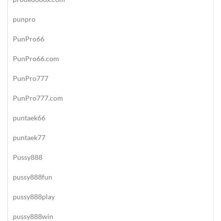
punpro
PunPro66
PunPro66.com
PunPro777
PunPro777.com
puntaek66
puntaek77
Pussy888
pussy888fun
pussy888play
pussy888win