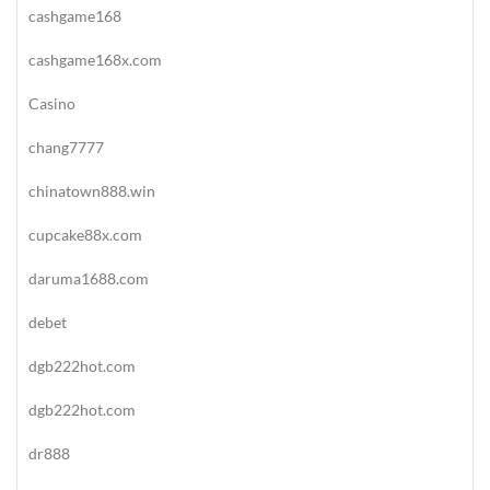
cashgame168
cashgame168x.com
Casino
chang7777
chinatown888.win
cupcake88x.com
daruma1688.com
debet
dgb222hot.com
dgb222hot.com
dr888