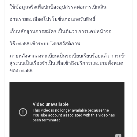
ใช้ข้อมูลจริงเพื่อปกป้องอุปสรรคต่อการเบิกเงิน
อ่านรายละเอียดโปรโมชั่นก่อนกดรับสิทธิ์
เก็บหลักฐานการสมัคร เป็นต้นว่า การแคปหน้าจอ
วิธี mia88 เข้าระบบ โดยสวัสดิภาพ
ภายหลังจากลงทะเบียนเป็นระเบียบเรียบร้อยแล้ว การเข้า
สู่ระบบเป็นเรื่องจำเป็นเพื่อเข้าถึงบริการและเกมทั้งหมด
ของ mia88