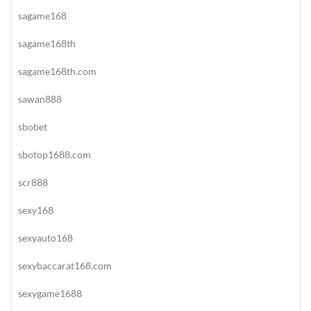
sagame168
sagame168th
sagame168th.com
sawan888
sbobet
sbotop1688.com
scr888
sexy168
sexyauto168
sexybaccarat168.com
sexygame1688