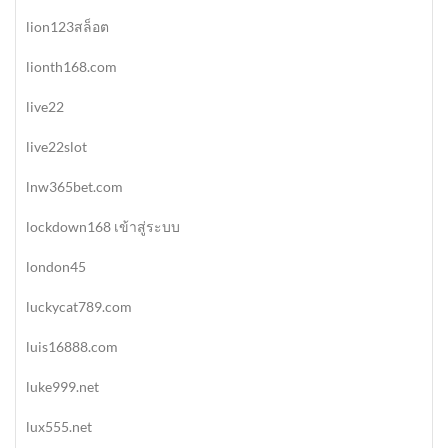
lion123สล็อต
lionth168.com
live22
live22slot
lnw365bet.com
lockdown168 เข้าสู่ระบบ
london45
luckycat789.com
luis16888.com
luke999.net
lux555.net