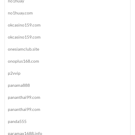
no1huay
no1huay.com
okcasino159.com
okcasino159.com
onesiamclub.site
onoplus168.com
p2vvip
panama888
pananthai99.com
pananthai99.com
panda555
paramax1688.info