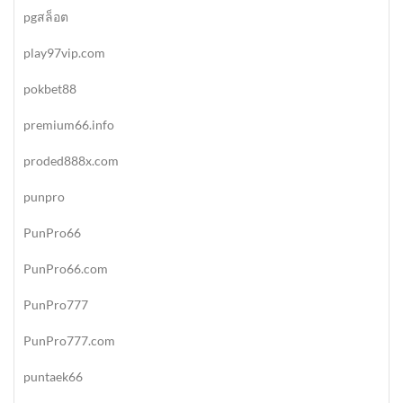
pgสล็อต
play97vip.com
pokbet88
premium66.info
proded888x.com
punpro
PunPro66
PunPro66.com
PunPro777
PunPro777.com
puntaek66