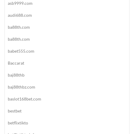
asb9999.com
audi688.com
ba88th.com
ba88th.com
babet555.com
Baccarat
baj88thb
baj88thbz.com
baslot168bet.com
bestbet
betflixtikto