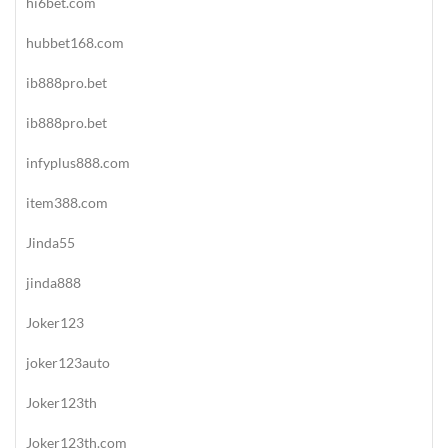
hi6bet.com
hubbet168.com
ib888pro.bet
ib888pro.bet
infyplus888.com
item388.com
Jinda55
jinda888
Joker123
joker123auto
Joker123th
Joker123th.com