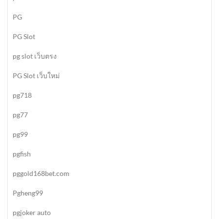
PG
PG Slot
pg slot เว็บตรง
PG Slot เว็บใหม่
pg718
pg77
pg99
pgfish
pggold168bet.com
Pgheng99
pgjoker auto