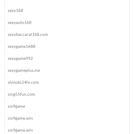
sexy168
sexyauto168
sexybaccarat168.com
sexygame1688
sexygame992
sexygameplus.me
shinobi24hr.com
sing55fun.com
six9game
six9game.win
six9game.win