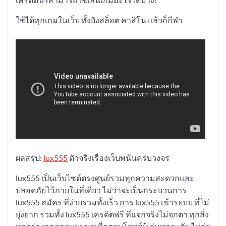
ใช้ได้ทุกเกมในเว็บ ทั้งยังสล็อต คาสิโน แล้วก็กีฬา
ผลสรุป:
lux555
ตัวจริงเรื่องเว็บพนันครบวงจร
lux555 เป็นเว็บไซต์ตรงศูนย์รวมทุกความสะดวกและ
ปลอดภัยไว้ภายในที่เดียว ไม่ว่าจะเป็นกระบวนการ
lux555 สมัคร ที่ง่ายรวมทั้งเร็ว การ lux555 เข้าระบบ ที่ไม่
ยุ่งยาก รวมทั้ง lux555 เครดิตฟรี ที่แจกจริงไม่จกตา ทุกสิ่ง