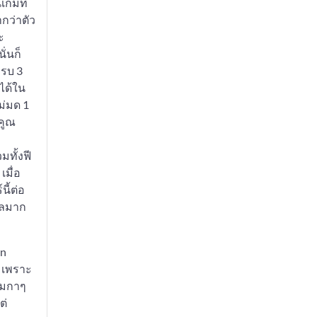
เกมที่
กว่าตัว
ะ
ั่นก็
ครบ 3
ได้ใน
ม่มด 1
วคูณ
มทั้งฟี
เมื่อ
ี้ต่อ
วัลมาก
en
บ เพราะ
งมกาๆ
ต่