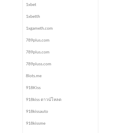
1xbet
1xbetth
1xgameth.com
789plus.com
789plus.com
789pluss.com
8lots.me
918Kiss
918kiss ดาวน์โหลด
918kissauto
918kissme