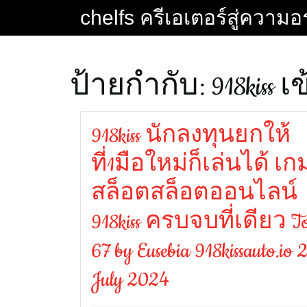
Skip
chelfs ครีเอเตอร์สู่ความ
to
content
ป้ายกำกับ:
918kiss 
918kiss นักลงทุนยกให้
ที่1มือใหม่ก็เล่นได้ เก
สล็อตสล็อตออนไลน์
918kiss ครบจบที่เดียว T
67 by Eusebia 918kissauto.io 
July 2024