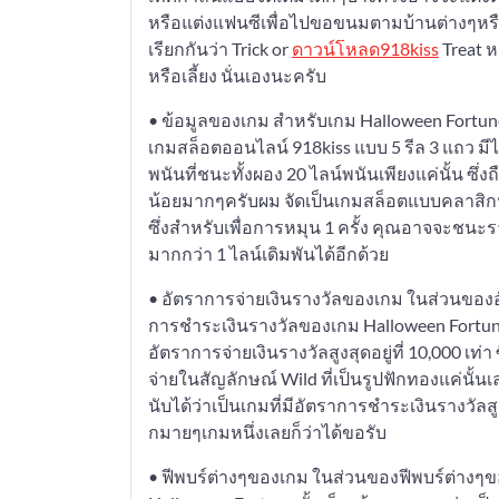
หรือแต่งแฟนซีเพื่อไปขอขนมตามบ้านต่างๆหรือ
เรียกกันว่า Trick or
ดาวน์โหลด918kiss
Treat 
หรือเลี้ยง นั่นเองนะครับ
• ข้อมูลของเกม สำหรับเกม Halloween Fortune
เกมสล็อตออนไลน์ 918kiss แบบ 5 รีล 3 แถว มีไ
พนันที่ชนะทั้งผอง 20 ไลน์พนันเพียงแค่นั้น ซึ่งถ
น้อยมากๆครับผม จัดเป็นเกมสล็อตแบบคลาสิกน
ซึ่งสำหรับเพื่อการหมุน 1 ครั้ง คุณอาจจะชนะร
มากกว่า 1 ไลน์เดิมพันได้อีกด้วย
• อัตราการจ่ายเงินรางวัลของเกม ในส่วนของ
การชำระเงินรางวัลของเกม Halloween Fortun
อัตราการจ่ายเงินรางวัลสูงสุดอยู่ที่ 10,000 เท่า 
จ่ายในสัญลักษณ์ Wild ที่เป็นรูปฟักทองแค่นั้น
นับได้ว่าเป็นเกมที่มีอัตราการชำระเงินรางวัลส
กมายๆเกมหนึ่งเลยก็ว่าได้ขอรับ
• ฟีพบร์ต่างๆของเกม ในส่วนของฟีพบร์ต่างๆ