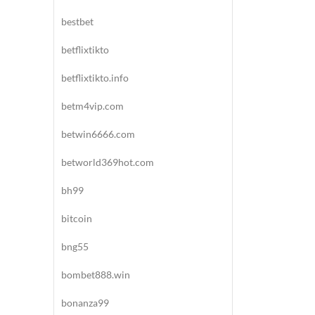
bestbet
betflixtikto
betflixtikto.info
betm4vip.com
betwin6666.com
betworld369hot.com
bh99
bitcoin
bng55
bombet888.win
bonanza99