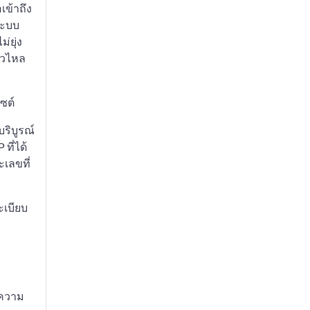
เข้าถึง
ระบบ
่ยุ่ง
ั่วไหล
ไซต์
ริบูรณ์
ที่ได้
ะเลขที่
ะเบียบ
บความ