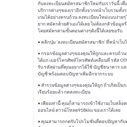
กับลงทะเบียนสมัครสมาชิกใหม่กับเราวันนี้ เพื่อ
บริการต่างๆของเราอีกทั้งจากหน้าเว็บรวมทั้ง
เกมได้อย่างครบถ้วน ลงทะเบียนใหม่แบบง่ายๆไม
ยาก สมัครด้วยตัวเองได้เลย ไม่ต้องกลัวข้อมูลร
โดยสมัครตามขั้นตอนต่างๆดังนี้ได้เลยขอรับ
• คลิกปุ่ม ‘ลงทะเบียนสมัครสมาชิก’ ที่หน้าเว็บ
• กรอกข้อมูลต่างๆของคุณให้ถูกและครบถ้วนบ
ได้แก่ เบอร์โทรศัพท์โทรศัพท์เคลื่อนที่ รหัส OTP 
รับ รหัสผ่านที่คุณอยากได้ใช้ บัญชีธนาคาร แล
บัญชี พร้อมตอบปัญหาเพิ่มอีกจากระบบ
• สำรวจข้อมูลต่างๆของคุณให้ถูก ถ้าเกิดเป็นร
เรียบร้อยแล้ว กดลงทะเบียน
• เพียงเท่านี้ คุณก็สามารถเข้าใช้งานเว็บสล็อต
ออนไลน์ ดาวน์โหลด918kiss ของเราได้เลย
• คุณสามารถกดรับโปรโมชั่นที่ตอบปัญหากั