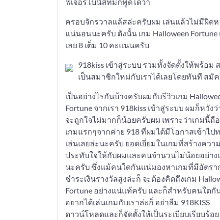
ฟีเจอร์โบนัสที่มีก็พูดได้ว่า
ครอบจักรวาลแล้สล่ะครับผม เล่นแล้วไม่มีผิดห
แน่นอนนะครับ ดังนั้น เกม Halloween Fortune
เลย 8 เต็ม 10 คะแนนครับ
918kiss เข้าสู่ระบบ รวมทั้งจัดตั้งให้พร้อม 
เป็นสมาชิกใหม่กับเราได้เลยโดยทันที สมัค
เป็นอย่างไรกันบ้างครับผมกับรีวิวเกม Hallowe
Fortune จากเรา 918kiss เข้าสู่ระบบ ผมก็หวังว
จะถูกใจไม่มากก็น้อยครับผม เพราะว่าเกมนี้ถือ
เกมแรกๆจากค่าย 918 ที่ผมได้มีโอกาสเข้าไป
เล่นเลยล่ะนะครับ ยอดเยี่ยมในเกมที่สร้างควา
ประทับใจให้กับผมและคนจำนวนไม่น้อยอย่าง
นะครับ ซึ่งแม้คนใดกันแน่มองหาเกมที่มีอัตร
ชำระเงินรางวัลสูงล่ะก็ จะต้องคิดถึงเกม Hall
Fortune อย่างแน่แท้ครับ และก็สำหรับคนใดกันแ
อยากได้เล่นเกมกับเราล่ะก็ อย่าลืม 918KISS
ดาวน์โหลดและก็จัดตั้งให้เป็นระเบียบเรียบร้อย