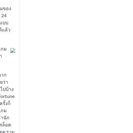
่นของ
 24
้แบบ
้แล้ว
เกม
า
จาก
ยว่า
นไปบ้าง
Fortune
รั้งก็
นเกม
่านัก
สล็อต
งดูด รวม