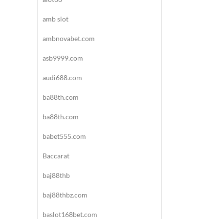
amb slot
ambnovabet.com
asb9999.com
audi688.com
ba88th.com
ba88th.com
babet555.com
Baccarat
baj88thb
baj88thbz.com
baslot168bet.com