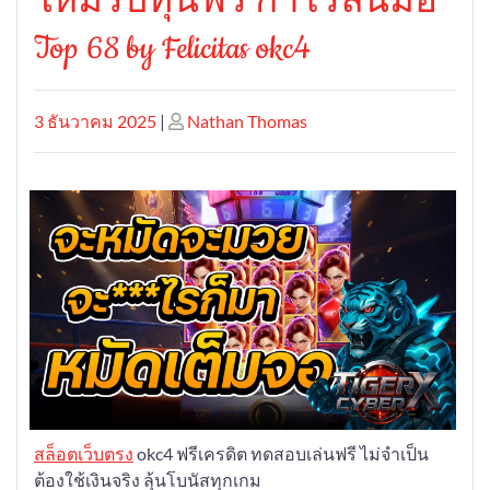
ใหม่รับทุนฟรี กำไรล้นมือ
Top 68 by Felicitas okc4
Posted
Posted
3 ธันวาคม 2025
|
Nathan Thomas
on
on
สล็อตเว็บตรง
okc4 ฟรีเครดิต ทดสอบเล่นฟรี ไม่จำเป็น
ต้องใช้เงินจริง ลุ้นโบนัสทุกเกม