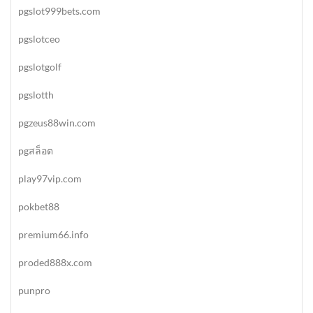
pgslot999bets.com
pgslotceo
pgslotgolf
pgslotth
pgzeus88win.com
pgสล็อต
play97vip.com
pokbet88
premium66.info
proded888x.com
punpro