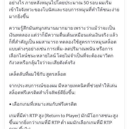
อย่างไร ภายหลังหมุนไปโดยประมาณ 50 รอบ ผมเริ่ม
เข้าใจจังหวะของโบนัสและรอบการหมุนที่ทำให้ชนะง่าย
มากยิ่งขึ้น
ความรู้สึกมันสนุกสนานมากมาย เพราะว่าแม้ว่าจะเป็น
เงินทดลอง แต่ว่าก็มีความตื่นเต้นเหมือนเล่นเงินจริง แล้ว
ก็ที่สำคัญเป็น ผมสามารถ ทดลองใช้สูตรการหมุนสล็อต
แบบต่างๆอย่างเช่น การเพิ่ม-ลดปริมาณพนัน หรือการ
เลือกไลน์ชนะหลายไลน์ โดยไม่จำเป็นที่จะต้องมาวิตก
กังวลหรือกลุ้มใจว่าจะเสียตังค์จริง
เคล็ดลับที่ผมใช้กับ สูตรสล็อต
จากประสบการณ์ของผม มีหลายเทคนิคที่ช่วยทำให้เล่น
สล็อตฟรีเครดิตสำเร็จลัพธ์ดียิ่งขึ้น:
• เลือกเกมที่เหมาะสมกับฟรีเครดิต
เกมที่มีค่า RTP สูง (Return to Player) มักมีโอกาสชนะสูง
ขึ้นมากยิ่งกว่าเกมที่มี RTP ต่ำ ผมมักเลือกเกมที่มี RTP