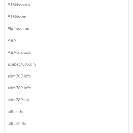
918kissauto
918kissme
9kpluss.com
ABA
ABAGroup2
acebet789.com
adm789.info
adm789.info
adm789.vip
allbestbet
allbet24hr