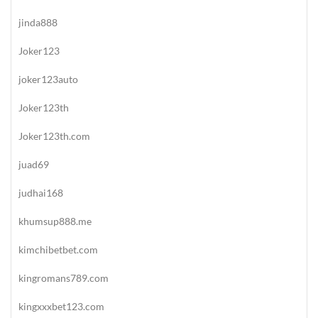
jinda888
Joker123
joker123auto
Joker123th
Joker123th.com
juad69
judhai168
khumsup888.me
kimchibetbet.com
kingromans789.com
kingxxxbet123.com