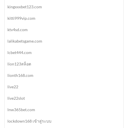
kingxxxbet123.com
kitti999vip.com
ktv4sd.com
lalikabetsgame.com
lcbet444.com
lion123สล็อต
lionth168.com
live22
live22slot
lnw365bet.com
lockdown168 เข้าสู่ระบบ