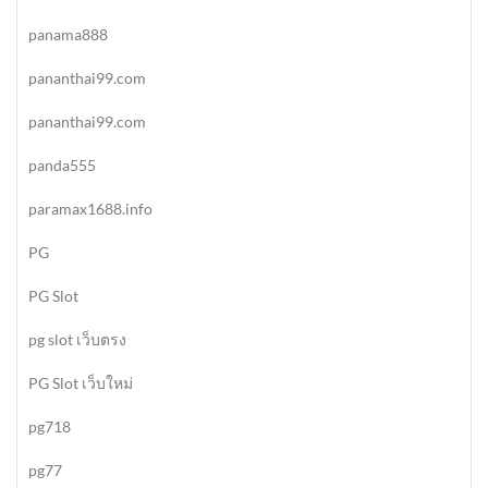
panama888
pananthai99.com
pananthai99.com
panda555
paramax1688.info
PG
PG Slot
pg slot เว็บตรง
PG Slot เว็บใหม่
pg718
pg77