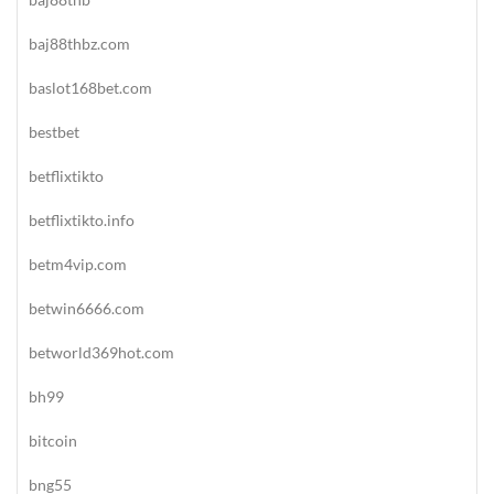
baj88thbz.com
baslot168bet.com
bestbet
betflixtikto
betflixtikto.info
betm4vip.com
betwin6666.com
betworld369hot.com
bh99
bitcoin
bng55