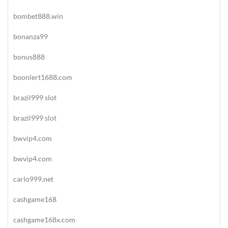
bombet888.win
bonanza99
bonus888
boonlert1688.com
brazil999 slot
brazil999 slot
bwvip4.com
bwvip4.com
carlo999.net
cashgame168
cashgame168x.com