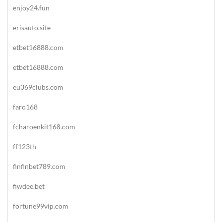
enjoy24.fun
erisauto.site
etbet16888.com
etbet16888.com
eu369clubs.com
faro168
fcharoenkit168.com
ff123th
finfinbet789.com
fiwdee.bet
fortune99vip.com