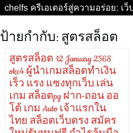
Skip
chelfs ครีเอเตอร์สู่ความอร่อย: เ
to
content
ป้ายกำกับ:
สูตรสล็อต
สูตรสล็อต 12 January 2568
okc4 ผู้นำเกมสล็อตทำเงิน
เร็ว แรง แซงทุกเว็บ เล่น
เกม สล็อตpg ฝาก-ถอน ออ
โต้ เกม Auto เจ้าแรกใน
ไทย สล็อตเว็บตรง สมัคร