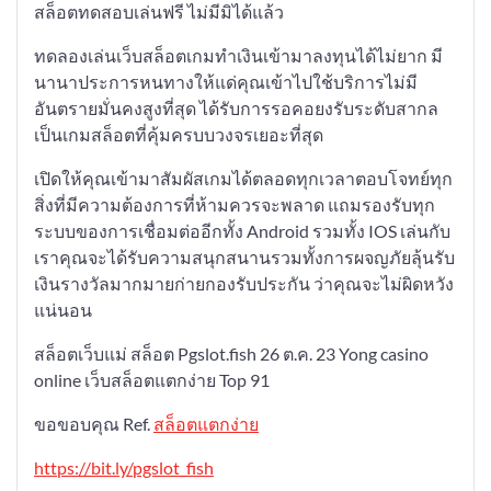
สล็อตทดสอบเล่นฟรี ไม่มีมิได้แล้ว
ทดลองเล่นเว็บสล็อตเกมทำเงินเข้ามาลงทุนได้ไม่ยาก มี
นานาประการหนทางให้แด่คุณเข้าไปใช้บริการไม่มี
อันตรายมั่นคงสูงที่สุด ได้รับการรอคอยงรับระดับสากล
เป็นเกมสล็อตที่คุ้มครบบวงจรเยอะที่สุด
เปิดให้คุณเข้ามาสัมผัสเกมได้ตลอดทุกเวลาตอบโจทย์ทุก
สิ่งที่มีความต้องการที่ห้ามควรจะพลาด แถมรองรับทุก
ระบบของการเชื่อมต่ออีกทั้ง Android รวมทั้ง IOS เล่นกับ
เราคุณจะได้รับความสนุกสนานรวมทั้งการผจญภัยลุ้นรับ
เงินรางวัลมากมายก่ายกองรับประกัน ว่าคุณจะไม่ผิดหวัง
แน่นอน
สล็อตเว็บแม่ สล็อต Pgslot.fish 26 ต.ค. 23 Yong casino
online เว็บสล็อตแตกง่าย Top 91
ขอขอบคุณ Ref.
สล็อตแตกง่าย
https://bit.ly/pgslot_fish