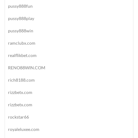
pussy888fun
pussy888play
pussy888win
ramclubx.com
realflikbet.com
RENO88WIN.COM
rich8188.com
rizzbetx.com
rizzbetx.com
rockstar66
royaleluxee.com