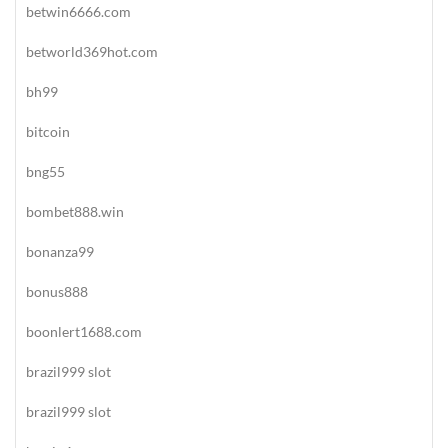
betwin6666.com
betworld369hot.com
bh99
bitcoin
bng55
bombet888.win
bonanza99
bonus888
boonlert1688.com
brazil999 slot
brazil999 slot