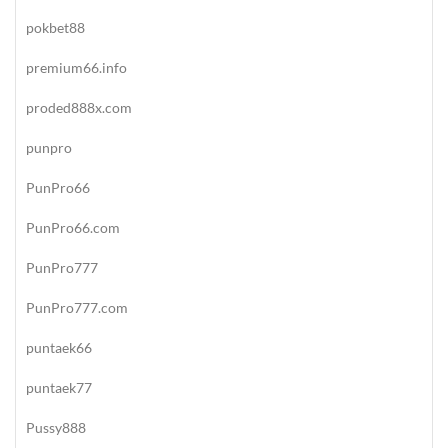
pokbet88
premium66.info
proded888x.com
punpro
PunPro66
PunPro66.com
PunPro777
PunPro777.com
puntaek66
puntaek77
Pussy888