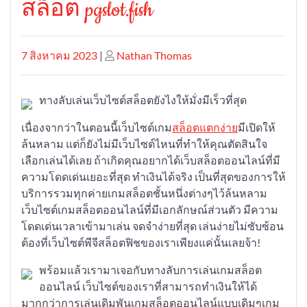
สล็อต pgslot.fish
Posted
Posted
7 สิงหาคม 2023
|
Nathan Thomas
on
on
ทางลับเล่นเว็บไซต์สล็อตยังไงให้มั่งมีเร็วที่สุด
เนื่องจากว่าในตอนนี้เว็บไซต์เกม
สล็อตแตกง่าย
มีเปิดให้
ล้นหลาม แต่ก็ยังไม่มีเว็บไซต์ไหนที่ทำให้คุณตัดสินใจ
เลือกเล่นได้เลย ถ้าเกิดคุณอยากได้เว็บสล็อตออนไลน์ที่มี
ความโดดเด่นเยอะที่สุด ทำเงินได้จริง เป็นที่สุดของการให้
บริการรวมทุกค่ายเกมสล็อตชั้นหนึ่งต่างๆไว้ล้นหลาม
เว็บไซต์เกมสล็อตออนไลน์ที่มีเอกลักษณ์ส่วนตัว มีความ
โดดเด่นเวลาเข้ามาเล่น จดจำง่ายที่สุด เล่นง่ายไม่ซับซ้อน
ต้องที่เว็บไซต์พีจีสล็อตฟิชของเราเพียงแค่นั้นเลยจ้า!
พร้อมแล้วเรามาเจอกับทางลับการเล่นเกมสล็อต
ออนไลน์ เว็บไซต์ของเราที่สามารถทำเงินให้ได้
มากกว่าการเล่นเดิมพันเกมสล็อตออนไลน์แบบเดิมๆเกม