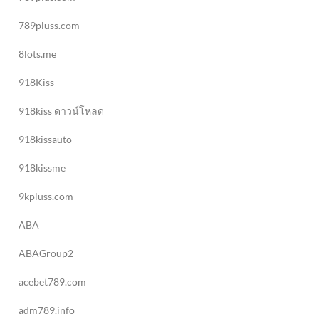
789pluss.com
8lots.me
918Kiss
918kiss ดาวน์โหลด
918kissauto
918kissme
9kpluss.com
ABA
ABAGroup2
acebet789.com
adm789.info