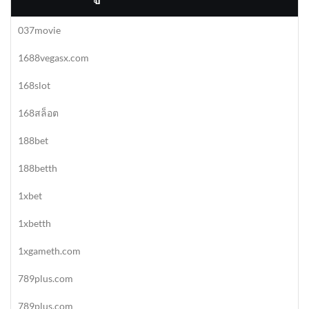
037movie
1688vegasx.com
168slot
168สล็อต
188bet
188betth
1xbet
1xbetth
1xgameth.com
789plus.com
789plus.com