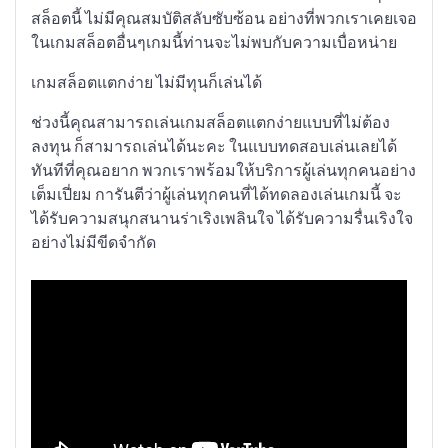
สล็อตนี้ ไม่มีคุณสมบัติสลับซับซ้อน อย่างที่พวกเราเคยเจอ
ในเกมสล็อตอื่นๆเกมนี้ท่านจะไม่พบกับความเบื่อหน่าย
เกมสล็อตแตกง่าย ไม่มีทุนก็เล่นได้
ช่วงนี้คุณสามารถเล่นเกมสล็อตแตกง่ายแบบที่ไม่ต้อง
ลงทุน ก็สามารถเล่นได้นะคะ ในแบบทดสอบเล่นเลยได้
ทันทีที่คุณอยาก พวกเราพร้อมให้บริการผู้เล่นทุกคนอย่าง
เต็มเปี่ยม การันตีว่าผู้เล่นทุกคนที่ได้ทดลองเล่นเกมนี้ จะ
ได้รับความสนุกสนานร่าเริงเพลินใจ ได้รับความรื่นเริงใจ
อย่างไม่มีขีดจำกัด