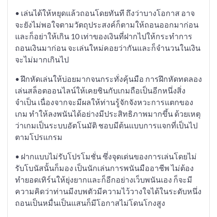
• เล่นได้ให้หยุดแล้วถอนโดยทันที ถึงว่าบางโอกาส อาจ
จะยังไม่พอใจตามวัตถุประสงค์ก็ตามให้ถอนออกมาก่อน
และก็อย่าให้เกิน 10 เท่าของเงินที่ฝากไปให้กระทำการ
ถอนเงินมาก่อน จะเล่นใหม่คอยว่ากันและก็จำนวนในเงิน
จะไม่มากเกินไป
• ฝึกหัดเล่นให้บ่อยมากจนกระทั่งคุ้นมือ การฝึกหัดทดลอง
เล่นสล็อตออนไลน์ให้เคยชินกับเกมถือเป็นอีกหนึ่งสิ่ง
จำเป็น เนื่องจากจะมีผลให้ท่านรู้จักจังหวะการแตกของ
เกม ทำให้ลงพนันได้อย่างมีประสิทธิภาพมากขึ้น ด้วยเหตุ
ว่าเกมเป็นระบบอัตโนมัติ ชอบมีต้นแบบการแจกที่เป็นไป
ตามโปรแกรม
• ฝากแบบไม่รับโปรโมชั่น ซึ่งจุดเด่นของการเล่นโดยไม่
รับโบนัสนั้นก็มอง เป็นนักเล่นการพนันมืออาชีพ ไม่ต้อง
ทำยอดเทิร์นให้ยุ่งยากและก็อีกอย่างเว็บพนันเอง ก็จะมี
ความคิดว่าท่านมีงบพตัวมีความไว้วางใจได้ในระดับหนึ่ง
ถอนเป็นหมื่นเป็นแสนก็มีโอกาสไม่โดนโกงสูง