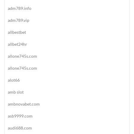
adm789.info
adm789.vip
allbestbet
allbet24hr
allone745s.com
allone745s.com
alot66
amb slot
ambnovabet.com
asb9999.com
audi688.com