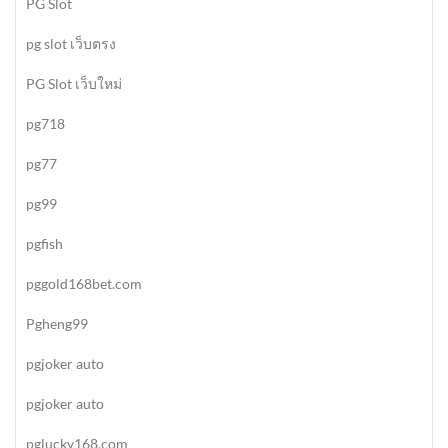
PG Slot
pg slot เว็บตรง
PG Slot เว็บใหม่
pg718
pg77
pg99
pgfish
pggold168bet.com
Pgheng99
pgjoker auto
pgjoker auto
pglucky168.com