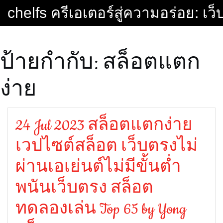
Skip
chelfs ครีเอเตอร์สู่ความอร่อย: เ
to
content
ป้ายกำกับ:
สล็อตแตก
ง่าย
24 Jul 2023 สล็อตแตกง่าย
เวปไซต์สล็อต เว็บตรงไม่
ผ่านเอเย่นต์ไม่มีขั้นต่ำ
พนันเว็บตรง สล็อต
ทดลองเล่น Top 65 by Yong