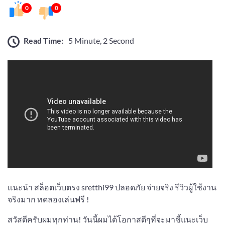
0
0
Read Time:
5 Minute, 2 Second
แนะนำ สล็อตเว็บตรง sretthi99 ปลอดภัย จ่ายจริง รีวิวผู้ใช้งาน
จริงมาก ทดลองเล่นฟรี !
สวัสดีครับผมทุกท่าน! วันนี้ผมได้โอกาสดีๆที่จะมาชี้แนะเว็บ