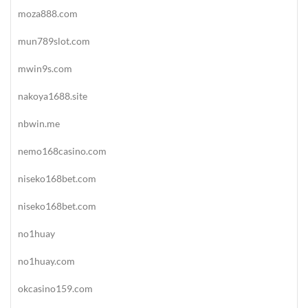
moza888.com
mun789slot.com
mwin9s.com
nakoya1688.site
nbwin.me
nemo168casino.com
niseko168bet.com
niseko168bet.com
no1huay
no1huay.com
okcasino159.com