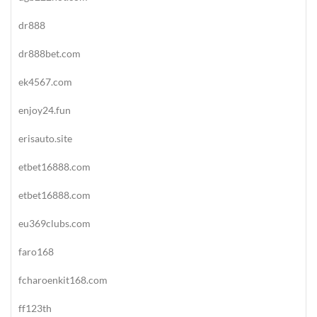
dr888
dr888bet.com
ek4567.com
enjoy24.fun
erisauto.site
etbet16888.com
etbet16888.com
eu369clubs.com
faro168
fcharoenkit168.com
ff123th