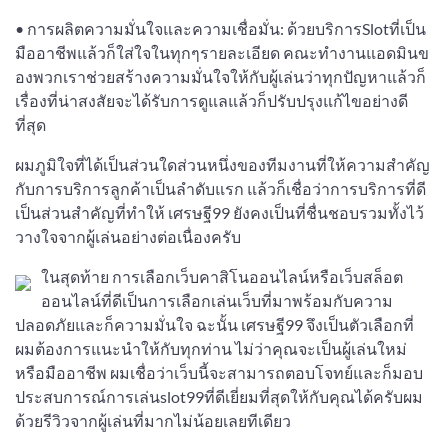
• การผลิตความมั่นใจและความเชื่อมั่น: ด้วยบริการSlotที่เป็น
มืออาชีพแล้วก็ใส่ใจในทุกๆรายละเอียด คณะทำงานแอดมินข
องพวกเราช่วยสร้างความมั่นใจให้กับผู้เล่นว่าทุกปัญหาแล้วก็
เรื่องที่น่าสงสัยจะได้รับการดูแลแล้วก็ปรับปรุงแก้ไขอย่างดี
ที่สุด
ผมภูมิใจที่ได้เป็นส่วนใดส่วนหนึ่งของทีมงานที่ให้ความสำคัญ
กับการบริการลูกค้าเป็นลำดับแรก แล้วก็เชื่อว่าการบริการที่ดี
เป็นส่วนสำคัญที่ทำให้ เศรษฐี99 ยังคงเป็นที่ชื่นชอบรวมทั้งไว้
วางใจจากผู้เล่นอย่างต่อเนื่องครับ
ในสุดท้าย การเลือกเว็บคาสิโนออนไลน์หรือเว็บสล็อต
ออนไลน์ที่ดีเป็นการเลือกเล่นเว็บที่มาพร้อมกับความ
ปลอดภัยและก็ความมั่นใจ ฉะนั้น เศรษฐี99 จึงเป็นตัวเลือกที่
ผมต้องการแนะนำให้กับทุกท่าน ไม่ว่าคุณจะเป็นผู้เล่นใหม่
หรือมืออาชีพ ผมเชื่อว่าเว็บนี้จะสามารถตอบโจทย์และก็มอบ
ประสบการณ์การเล่นslot99ที่ดีเยี่ยมที่สุดให้กับคุณได้ครับผม
ด้วยรีวิวจากผู้เล่นที่มากไม่น้อยเลยทีเดียว