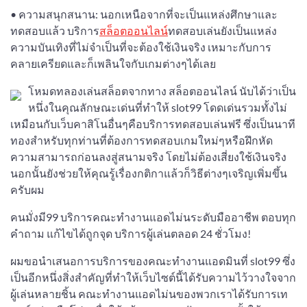
• ความสนุกสนาน: นอกเหนือจากที่จะเป็นแหล่งศึกษาและ
ทดสอบแล้ว บริการ
สล็อตออนไลน์
ทดสอบเล่นยังเป็นแหล่ง
ความบันเทิงที่ไม่จำเป็นที่จะต้องใช้เงินจริง เหมาะกับการ
คลายเครียดและก็เพลินใจกับเกมต่างๆได้เลย
โหมดทลองเล่นสล็อตจากทาง สล็อตออนไลน์ นับได้ว่าเป็น
หนึ่งในคุณลักษณะเด่นที่ทำให้ slot99 โดดเด่นรวมทั้งไม่
เหมือนกับเว็บคาสิโนอื่นๆคือบริการทดสอบเล่นฟรี ซึ่งเป็นนาที
ทองสำหรับทุกท่านที่ต้องการทดสอบเกมใหม่ๆหรือฝึกหัด
ความสามารถก่อนลงสู่สนามจริง โดยไม่ต้องเสี่ยงใช้เงินจริง
นอกนั้นยังช่วยให้คุณรู้เรื่องกติกาแล้วก็วิธีต่างๆเจริญเพิ่มขึ้น
ครับผม
คนมั่งมี99 บริการคณะทำงานแอดไม่นระดับมืออาชีพ ตอบทุก
คำถาม แก้ไขได้ถูกจุด บริการผู้เล่นตลอด 24 ชั่วโมง!
ผมขอนำเสนอการบริการของคณะทำงานแอดมินที่ slot99 ซึ่ง
เป็นอีกหนึ่งสิ่งสำคัญที่ทำให้เว็บไซต์นี้ได้รับความไว้วางใจจาก
ผู้เล่นหลายชิ้น คณะทำงานแอดไม่นของพวกเราได้รับการเท