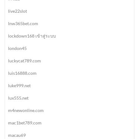
live22slot
lnw365bet.com
lockdown168 เข้าสู่ระบบ
london45
luckycat789.com
luis16888.com
luke999.net
lux555.net
m4newonline.com
mac1bet789.com
macau69