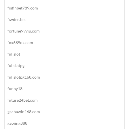
finfinbet789.com
fiwdee.bet
fortune99vip.com
fox689ok.com
fullslot
fullslotpg
fullslotpg168.com
funny18
future24bet.com
gachawin168.com
gaojing888