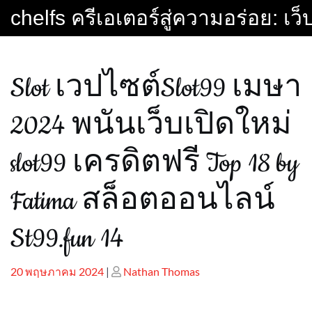
Skip
chelfs ครีเอเตอร์สู่ความอร่อย: เ
to
content
Slot เวปไซต์Slot99 เมษา
2024 พนันเว็บเปิดใหม่
slot99 เครดิตฟรี Top 18 by
Fatima สล็อตออนไลน์
St99.fun 14
Posted
Posted
20 พฤษภาคม 2024
|
Nathan Thomas
on
on