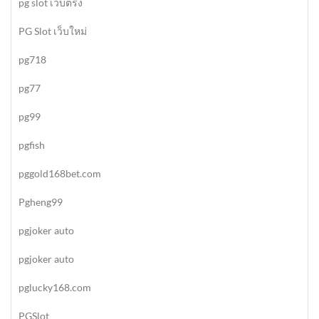
pg slot เว็บตรง
PG Slot เว็บใหม่
pg718
pg77
pg99
pgfish
pggold168bet.com
Pgheng99
pgjoker auto
pgjoker auto
pglucky168.com
PGSlot