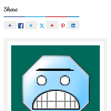
Share