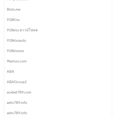
8lots.me
918Kiss
918kiss ดาวน์โหลด
918kissauto
918kissme
9kpluss.com
ABA
ABAGroup2
acebet789.com
adm789.info
adm789.info