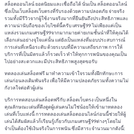
สล็อตออนไลน์ ยอดนิยมและเชื่อถือได้ นั่นเป็น สล็อตออนไลน์
ซึ่งเป็นเว็บสล็อตเว็บตรงที่รับรองด้วยความปลอดภัย จ่ายจริง
รวมทั้งมีรีวิวจากผู้ใช้งานจริงมากที่ยืนยันถึงประสิทธิภาพและ
ความน่านับถือของเว็บไซต์นี้ครับ เศรษฐี99 ไม่เพียงแค่เป็น
แหล่งรวมเกมเศรษฐี99จากมากมายค่ายเกมชั้นนำที่ให้คุณได้
เลือกเล่นอย่างจุใจแค่นั้น แต่ยังเป็นแหล่งที่มอบประสบการณ์
การเล่นที่เหนือระดับ ด้วยระบบที่มีความเสถียรภาพ การให้
บริการที่เป็นมิตรแล้วก็รวดเร็ว ทำให้ทุกการพนันของคุณเป็น
ไปอย่างสะดวกและมีประสิทธิภาพสูงสุดขอรับ
ทดลองเล่นสล็อตฟรี มาทำความเข้าใจรวมทั้งฝึกทักษะการ
เล่นก่อนลงเดิมพันจริง เพื่อให้มีความปลอดภัยรวมทั้งความไม่
กังวลใจต่อตัวผู้เล่น
บริการทดสอบเล่นสล็อตฟรีกับ สล็อตเว็บตรง เป็นหนึ่งใน
คุณลักษณะเด่นที่ดึงดูดผู้เล่นคนไม่ใช่น้อยให้เข้ามาทดลอง
เล่นที่เว็บแห่งนี้ การทดลองเล่นสล็อตออนไลน์ก่อนนี้ช่วยให้ผู้
เล่นได้สัมผัสแล้วก็เรียนรู้เกี่ยวกับเกมเศรษฐี99ต่างๆโดยไม่
จำเป็นต้องใช้เงินจริงในการพนัน ซึ่งมีสาระจำนวนมากดังนี้: