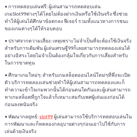
• การทดสอบเล่นฟรี: ผู้เล่นสามารถทดสอบเล่น
เกมSlot99ต่างๆได้โดยไม่ต้องฝากเงินหรือใช้เงินจริง ซึ่งช่วย
ทำให้ผู้เล่นได้ศึกษาข้อตกลง ฟีเจอร์ รวมทั้งแนวทางการชนะ
ของเกมต่างๆได้ให้รอบคอบ
• ปราศจากความเสี่ยง: เหตุเพราะไม่จำเป็นที่จะต้องใช้เงินจริง
สำหรับการเดิมพัน ผู้เล่นเศรษฐี99ก็เลยสามารถทดลองเล่นได้
อย่างอิสระโดยไม่จำเป็นต้องกลุ้มใจเกี่ยวกับการเสี่ยงสำหรับ
ในการขาดทุน
• ศึกษาเกมใหม่ๆ: สำหรับเกมสล็อตออนไลน์ใหม่ๆที่พึ่งจะเปิด
ตัว บริการทดลองเล่นช่วยทำให้ผู้เล่นสามารถทดลองและก็
ทำความเข้าใจเกมพวกนั้นได้ก่อนคนใดกันและผู้เล่นสามารถ
หาเกมสล็อตที่ถูกใจแล้วก็เหมาะสมกับเพศผู้เล่นเองก่อนได้
ก่อนลงพนันจริง
• พัฒนากลยุทธ์:
slot99
ผู้เล่นสามารถใช้บริการทดสอบเล่นใน
การพัฒนาและก็ทดลองกลอุบายต่างๆก่อนเอาไปใช้กับการ
เล่นด้วยเงินจริง