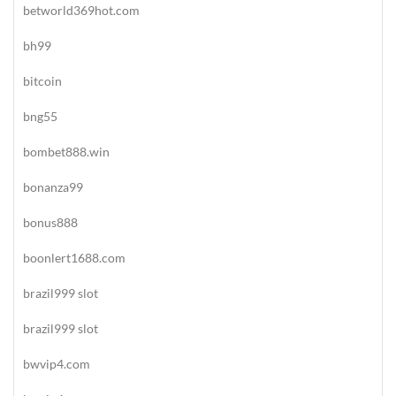
betworld369hot.com
bh99
bitcoin
bng55
bombet888.win
bonanza99
bonus888
boonlert1688.com
brazil999 slot
brazil999 slot
bwvip4.com