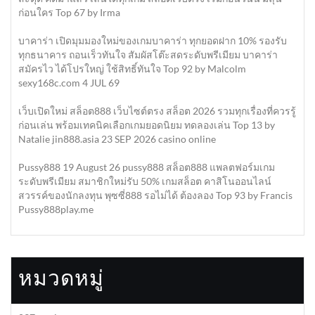
ก่อนใคร Top 67 by Irma
บาคาร่า เปิดมุมมองใหม่ของเกมบาคาร่า ทุกยอดฝาก 10% รองรับ
ทุกธนาคาร ถอนเร็วทันใจ สัมผัสโต๊ะสดระดับพรีเมียม บาคาร่า
สมัครไว ได้โปรใหญ่ ใช้สิทธิ์ทันใจ Top 92 by Malcolm
sexy168c.com 4 JUL 69
เว็บเปิดใหม่ สล็อต888 เว็บไซต์ตรง สล็อต 2026 รวมทุกเรื่องที่ควรรู้
ก่อนเล่น พร้อมเทคนิคเลือกเกมยอดนิยม ทดลองเล่น Top 13 by
Natalie jin888.asia 23 SEP 2026 casino online
Pussy888 19 August 26 pussy888 สล็อต888 แพลตฟอร์มเกม
ระดับพรีเมียม สมาชิกใหม่รับ 50% เกมสล็อต คาสิโนออนไลน์
สวรรค์ของนักลงทุน พุซซี่888 รอไม่ได้ ต้องลอง Top 93 by Francis
Pussy888play.me
หมวดหมู่