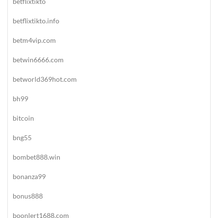
betflixtikto
betflixtikto.info
betm4vip.com
betwin6666.com
betworld369hot.com
bh99
bitcoin
bng55
bombet888.win
bonanza99
bonus888
boonlert1688.com