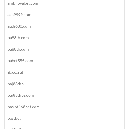
ambnovabet.com
asb9999.com
audi688.com
ba88th.com
ba88th.com
babet555.com
Baccarat
baj88thb
baj88thbz.com
baslot168bet.com
bestbet