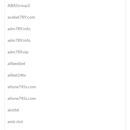
ABAGroup2
acebet789.com
adm789.info
adm789.info
adm789.vip
allbestbet
allbet24hr
allone745s.com
allone745s.com
alot66
amb slot