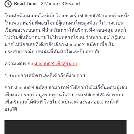
Read Time:
2 Minute, 3 Second
ในสมัยที่เกมออนไลน์เติบโตอย่างเร็ว shinobi24 กลายเป็นหนึ่ง
ในแพลตฟอร์มที่ตอบโจทย์ผู้เล่นคนไทยสูงที่สุด ไม่ว่าจะเป็น
เรื่องของระบบเกมที่ล้ำสมัย การให้บริการที่ครอบคลุม และก็
โปรโมชั่นที่มากมาย ไม่ประหลาดใจเลยว่าเพราะอะไรผู้เล่น
มากไม่น้อยเลยทีเดียวจึงเลือก shinobi24 สมัคร เพื่อเริ่ม
ประสบการณ์การพนันที่มั่นหัวใจและก็ปลอดภัย
ความเด่นของ
shinobi24 เข้าสู่ระบบ
1. ระบบการสมัครและก็เข้าถึงที่ง่ายดาย
การ shinobi24 สมัคร สามารถทำได้ภายในไม่กี่ขั้นตอน ผู้เล่น
เพียงแค่กรอกข้อมูลรากฐาน ก็สามารถ shinobi24 เข้าระบบ
เพื่อเริ่มเล่นได้ทันที โดยไม่จำเป็นจะต้องรอคอยเจ้าหน้าที่
อนุมัติ