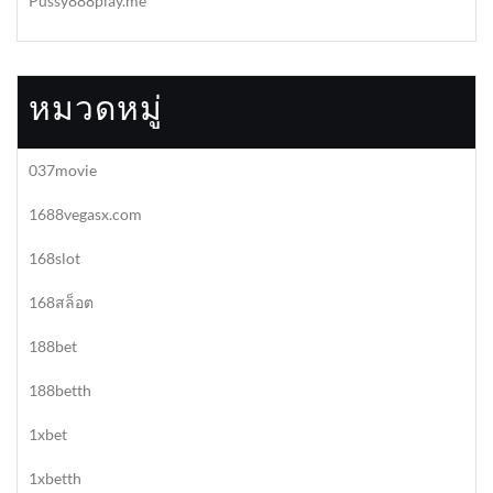
Pussy888play.me
หมวดหมู่
037movie
1688vegasx.com
168slot
168สล็อต
188bet
188betth
1xbet
1xbetth