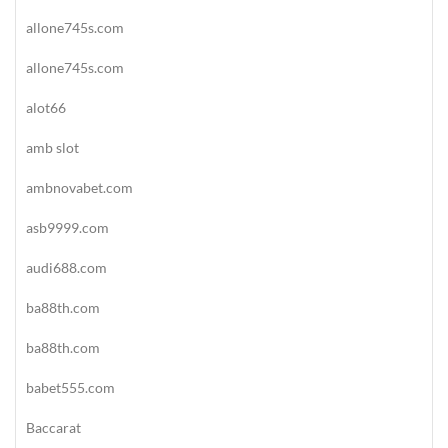
allone745s.com
allone745s.com
alot66
amb slot
ambnovabet.com
asb9999.com
audi688.com
ba88th.com
ba88th.com
babet555.com
Baccarat