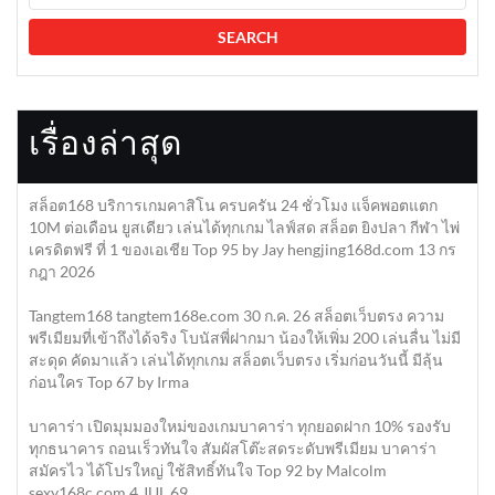
เรื่องล่าสุด
สล็อต168 บริการเกมคาสิโน ครบครัน 24 ชั่วโมง แจ็คพอตแตก
10M ต่อเดือน ยูสเดียว เล่นได้ทุกเกม ไลฟ์สด สล็อต ยิงปลา กีฬา ไพ่
เครดิตฟรี ที่ 1 ของเอเชีย Top 95 by Jay hengjing168d.com 13 กร
กฎา 2026
Tangtem168 tangtem168e.com 30 ก.ค. 26 สล็อตเว็บตรง ความ
พรีเมียมที่เข้าถึงได้จริง โบนัสพี่ฝากมา น้องให้เพิ่ม 200 เล่นลื่น ไม่มี
สะดุด คัดมาแล้ว เล่นได้ทุกเกม สล็อตเว็บตรง เริ่มก่อนวันนี้ มีลุ้น
ก่อนใคร Top 67 by Irma
บาคาร่า เปิดมุมมองใหม่ของเกมบาคาร่า ทุกยอดฝาก 10% รองรับ
ทุกธนาคาร ถอนเร็วทันใจ สัมผัสโต๊ะสดระดับพรีเมียม บาคาร่า
สมัครไว ได้โปรใหญ่ ใช้สิทธิ์ทันใจ Top 92 by Malcolm
sexy168c.com 4 JUL 69