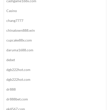
cashgame168x.com
Casino
chang7777
chinatown888.win
cupcake88x.com
daruma1688.com
debet
dgb222hot.com
dgb222hot.com
dr888
dr888bet.com
ek4567.com