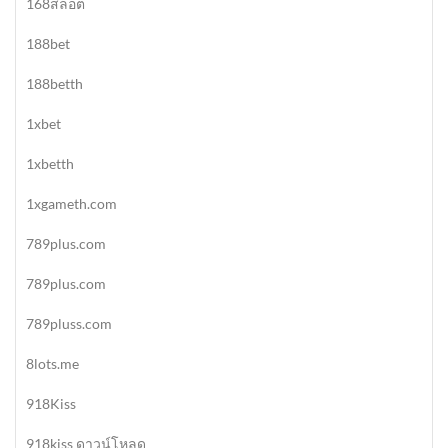
168สล็อต
188bet
188betth
1xbet
1xbetth
1xgameth.com
789plus.com
789plus.com
789pluss.com
8lots.me
918Kiss
918kiss ดาวน์โหลด