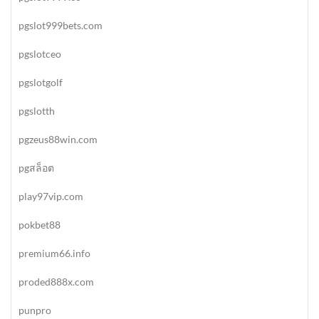
pgslot999bets.com
pgslotceo
pgslotgolf
pgslotth
pgzeus88win.com
pgสล็อต
play97vip.com
pokbet88
premium66.info
proded888x.com
punpro