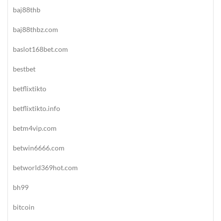
baj88thb
baj88thbz.com
baslot168bet.com
bestbet
betflixtikto
betflixtikto.info
betm4vip.com
betwin6666.com
betworld369hot.com
bh99
bitcoin