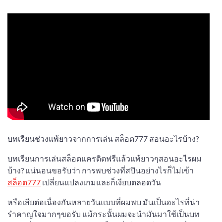
บทเรียนช่วงแพ้ยาวจากการเล่น สล็อต777 สอนอะไรบ้าง?
บทเรียนการเล่นสล็อตแครดิตฟรีแล้วแพ้ยาวๆสอนอะไรผม
บ้าง? แน่นอนขอรับว่า การพบช่วงที่สปินอย่างไรก็ไม่เข้า
สล็อต777
เปลี่ยนแปลงเกมและก็เงียบตลอดวัน
หรือเสียต่อเนื่องกันหลายวันแบบที่ผมพบ มันเป็นอะไรที่น่า
รำคาญใจมากๆขอรับ แม้กระนั้นผมจะนำมันมาใช้เป็นบท