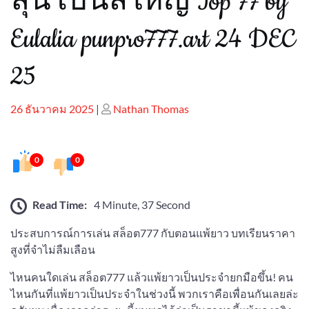
ลุ้นโบนัสใหญ่ Top 77 by
Eulalia punpro777.art 24 DEC
25
Posted
Posted
26 ธันวาคม 2025
|
Nathan Thomas
on
on
0
0
Read Time:
4 Minute, 37 Second
ประสบการณ์การเล่น สล็อต777 กับตอนแพ้ยาว บทเรียนราคา
สูงที่จำไม่ลืมเลือน
ไหนคนใดเล่น สล็อต777 แล้วแพ้ยาวเป็นประจำยกมือขึ้น! คน
ไหนกันที่แพ้ยาวเป็นประจำในช่วงนี้ พวกเราคือเพื่อนกันเลยล่ะ