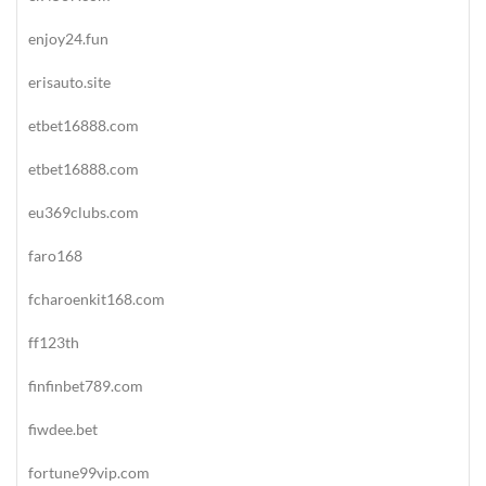
enjoy24.fun
erisauto.site
etbet16888.com
etbet16888.com
eu369clubs.com
faro168
fcharoenkit168.com
ff123th
finfinbet789.com
fiwdee.bet
fortune99vip.com