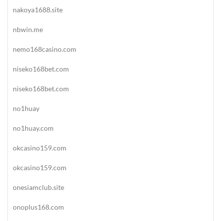
nakoya1688.site
nbwin.me
nemo168casino.com
niseko168bet.com
niseko168bet.com
no1huay
no1huay.com
okcasino159.com
okcasino159.com
onesiamclub.site
onoplus168.com