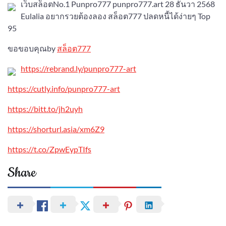
เว็บสล็อตNo.1 Punpro777 punpro777.art 28 ธันวา 2568
Eulalia อยากรวยต้องลอง สล็อต777 ปลดหนี้ได้ง่ายๆ Top
95
ขอขอบคุณby
สล็อต777
https://rebrand.ly/punpro777-art
https://cutly.info/punpro777-art
https://bitt.to/jh2uyh
https://shorturl.asia/xm6Z9
https://t.co/ZpwEypTIfs
Share