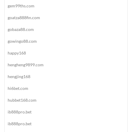
gem99ths.com
goatza888fin.com
gobaza88.com
gowingo88.com
happy168
hengheng9899.com
hengjing168
hi6bet.com
hubbet168.com
ib888pro.bet
ib888pro.bet