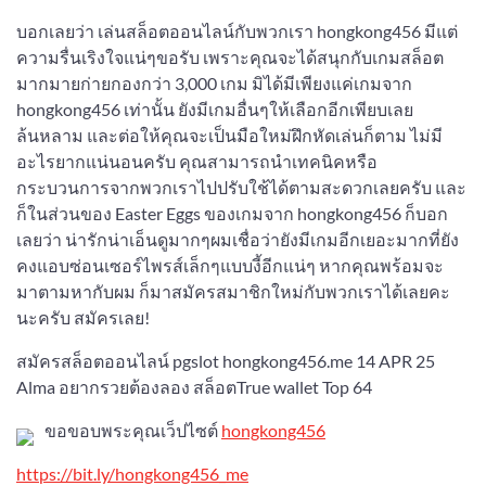
บอกเลยว่า เล่นสล็อตออนไลน์กับพวกเรา hongkong456 มีแต่
ความรื่นเริงใจแน่ๆขอรับ เพราะคุณจะได้สนุกกับเกมสล็อต
มากมายก่ายกองกว่า 3,000 เกม มิได้มีเพียงแค่เกมจาก
hongkong456 เท่านั้น ยังมีเกมอื่นๆให้เลือกอีกเพียบเลย
ล้นหลาม และต่อให้คุณจะเป็นมือใหม่ฝึกหัดเล่นก็ตาม ไม่มี
อะไรยากแน่นอนครับ คุณสามารถนำเทคนิคหรือ
กระบวนการจากพวกเราไปปรับใช้ได้ตามสะดวกเลยครับ และ
ก็ในส่วนของ Easter Eggs ของเกมจาก hongkong456 ก็บอก
เลยว่า น่ารักน่าเอ็นดูมากๆผมเชื่อว่ายังมีเกมอีกเยอะมากที่ยัง
คงแอบซ่อนเซอร์ไพรส์เล็กๆแบบงี้อีกแน่ๆ หากคุณพร้อมจะ
มาตามหากับผม ก็มาสมัครสมาชิกใหม่กับพวกเราได้เลยคะ
นะครับ สมัครเลย!
สมัครสล็อตออนไลน์ pgslot hongkong456.me 14 APR 25
Alma อยากรวยต้องลอง สล็อตTrue wallet Top 64
ขอขอบพระคุณเว็ปไซต์
hongkong456
https://bit.ly/hongkong456_me