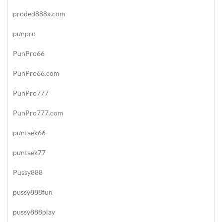
proded888x.com
punpro
PunPro66
PunPro66.com
PunPro777
PunPro777.com
puntaek66
puntaek77
Pussy888
pussy888fun
pussy888play