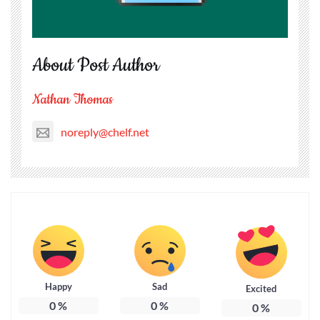
About Post Author
Nathan Thomas
noreply@chelf.net
Happy
Sad
Excited
0
%
0
%
0
%