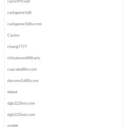
carlo999.net
cashgame168
cashgame168x.com
Casino
chang7777
chinatown888.win
cupcake88x.com
daruma1688.com
debet
dgb222hot.com
dgb222hot.com
dr888