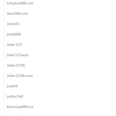
infyplus888.com
item388.com
Jinda55
jinda888
Joker123
joker123auto
Joker123th
Joker123th.com
juad69
judhai168
khumsup888.me