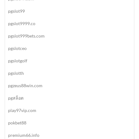
pgslot99
pgslot9999.co
pgslot999bets.com
pgslotceo
pgslotgolf
pgslotth
pgzeus88win.com
pgสล็อต
play97vip.com
pokbet88
premium66.info