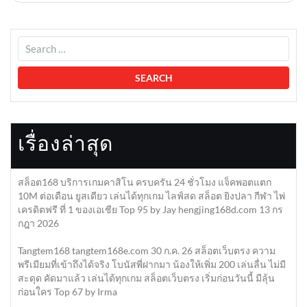
เรื่องล่าสุด
สล็อต168 บริการเกมคาสิโน ครบครัน 24 ชั่วโมง แจ็คพอตแตก
10M ต่อเดือน ยูสเดียว เล่นได้ทุกเกม ไลฟ์สด สล็อต ยิงปลา กีฬา ไพ่
เครดิตฟรี ที่ 1 ของเอเชีย Top 95 by Jay hengjing168d.com 13 กร
กฎา 2026
Tangtem168 tangtem168e.com 30 ก.ค. 26 สล็อตเว็บตรง ความ
พรีเมียมที่เข้าถึงได้จริง โบนัสพี่ฝากมา น้องให้เพิ่ม 200 เล่นลื่น ไม่มี
สะดุด คัดมาแล้ว เล่นได้ทุกเกม สล็อตเว็บตรง เริ่มก่อนวันนี้ มีลุ้น
ก่อนใคร Top 67 by Irma