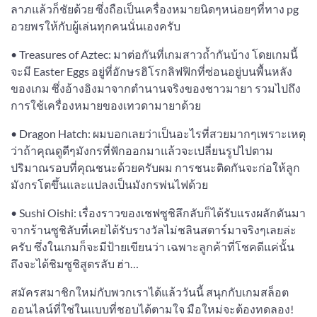
ลาภแล้วก็ชัยด้วย ซึ่งถือเป็นเครื่องหมายนิดๆหน่อยๆที่ทาง pg
อวยพรให้กับผู้เล่นทุกคนนั่นเองครับ
• Treasures of Aztec: มาต่อกันที่เกมสาวถ้ำกันบ้าง โดยเกมนี้
จะมี Easter Eggs อยู่ที่อักษรฮิโรกลิฟฟิกที่ซ่อนอยู่บนพื้นหลัง
ของเกม ซึ่งอ้างอิงมาจากตำนานจริงของชาวมายา รวมไปถึง
การใช้เครื่องหมายของเทวดามายาด้วย
• Dragon Hatch: ผมบอกเลยว่าเป็นอะไรที่สวยมากๆเพราะเหตุ
ว่าถ้าคุณดูดีๆมังกรที่ฟักออกมาแล้วจะเปลี่ยนรูปไปตาม
ปริมาณรอบที่คุณชนะด้วยครับผม การชนะติดกันจะก่อให้ลูก
มังกรโตขึ้นและแปลงเป็นมังกรพ่นไฟด้วย
• Sushi Oishi: เรื่องราวของเชฟซูชิลึกลับก็ได้รับแรงผลักดันมา
จากร้านซูชิลับที่เคยได้รับรางวัลไม่ชลินสตาร์มาจริงๆเลยล่ะ
ครับ ซึ่งในเกมก็จะมีป้ายเขียนว่า เฉพาะลูกค้าที่โชคดีแค่นั้น
ถึงจะได้ชิมซูชิสูตรลับ ฮ่า…
สมัครสมาชิกใหม่กับพวกเราได้แล้ววันนี้ สนุกกับเกมสล็อต
ออนไลน์ที่ใช่ในแบบที่ชอบได้ตามใจ มือใหม่จะต้องทดลอง!