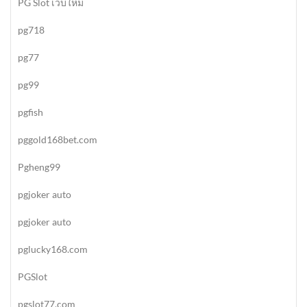
PG Slot เว็บใหม่
pg718
pg77
pg99
pgfish
pggold168bet.com
Pgheng99
pgjoker auto
pgjoker auto
pglucky168.com
PGSlot
pgslot77.com