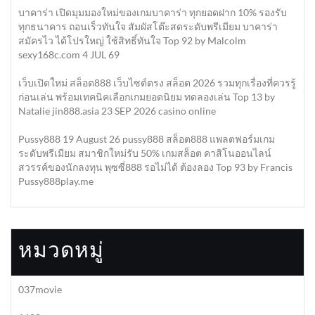
บาคาร่า เปิดมุมมองใหม่ของเกมบาคาร่า ทุกยอดฝาก 10% รองรับ
ทุกธนาคาร ถอนเร็วทันใจ สัมผัสโต๊ะสดระดับพรีเมียม บาคาร่า
สมัครไว ได้โปรใหญ่ ใช้สิทธิ์ทันใจ Top 92 by Malcolm
sexy168c.com 4 JUL 69
เว็บเปิดใหม่ สล็อต888 เว็บไซต์ตรง สล็อต 2026 รวมทุกเรื่องที่ควรรู้
ก่อนเล่น พร้อมเทคนิคเลือกเกมยอดนิยม ทดลองเล่น Top 13 by
Natalie jin888.asia 23 SEP 2026 casino online
Pussy888 19 August 26 pussy888 สล็อต888 แพลตฟอร์มเกม
ระดับพรีเมียม สมาชิกใหม่รับ 50% เกมสล็อต คาสิโนออนไลน์
สวรรค์ของนักลงทุน พุซซี่888 รอไม่ได้ ต้องลอง Top 93 by Francis
Pussy888play.me
หมวดหมู่
037movie