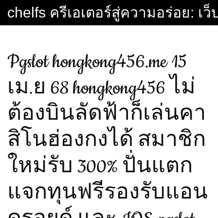
Skip
chelfs ครีเอเตอร์สู่ความอร่อย: เ
to
content
Pgslot hongkong456.me 15
เม.ย 68 hongkong456 ไม่
ต้องบินลัดฟ้าก็เล่นคา
สิโนฮ่องกงได้ สมาชิก
ใหม่รับ 300% ปั่นแตก
แจกทุนฟรีรองรับแอน