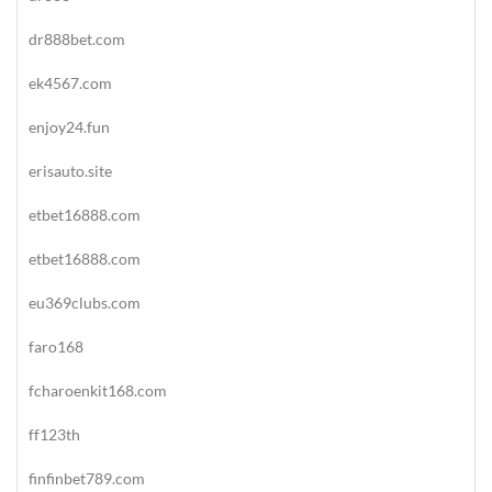
dr888bet.com
ek4567.com
enjoy24.fun
erisauto.site
etbet16888.com
etbet16888.com
eu369clubs.com
faro168
fcharoenkit168.com
ff123th
finfinbet789.com