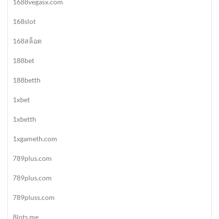
1688vegasx.com
168slot
168สล็อต
188bet
188betth
1xbet
1xbetth
1xgameth.com
789plus.com
789plus.com
789pluss.com
8lots.me