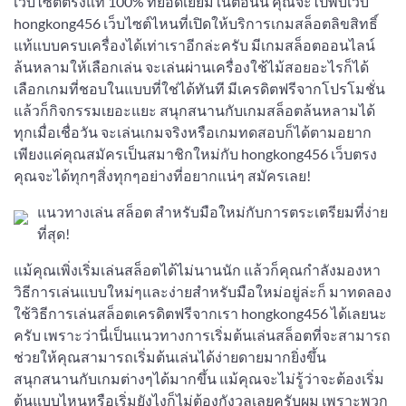
เว็บไซต์ตรงแท้ 100% ที่ยอดเยี่ยมในตอนนี้ คุณจะไปพบเว็บ
hongkong456 เว็บไซต์ไหนที่เปิดให้บริการเกมสล็อตลิขสิทธิ์
แท้แบบครบเครื่องได้เท่าเราอีกล่ะครับ มีเกมสล็อตออนไลน์
ล้นหลามให้เลือกเล่น จะเล่นผ่านเครื่องใช้ไม้สอยอะไรก็ได้
เลือกเกมที่ชอบในแบบที่ใช่ได้ทันที มีเครดิตฟรีจากโปรโมชั่น
แล้วก็กิจกรรมเยอะแยะ สนุกสนานกับเกมสล็อตล้นหลามได้
ทุกเมื่อเชื่อวัน จะเล่นเกมจริงหรือเกมทดสอบก็ได้ตามอยาก
เพียงแค่คุณสมัครเป็นสมาชิกใหม่กับ hongkong456 เว็บตรง
คุณจะได้ทุกๆสิ่งทุกๆอย่างที่อยากแน่ๆ สมัครเลย!
แนวทางเล่น สล็อต สำหรับมือใหม่กับการตระเตรียมที่ง่าย
ที่สุด!
แม้คุณเพิ่งเริ่มเล่นสล็อตได้ไม่นานนัก แล้วก็คุณกำลังมองหา
วิธีการเล่นแบบใหม่ๆและง่ายสำหรับมือใหม่อยู่ล่ะก็ มาทดลอง
ใช้วิธีการเล่นสล็อตเครดิตฟรีจากเรา hongkong456 ได้เลยนะ
ครับ เพราะว่านี่เป็นแนวทางการเริ่มต้นเล่นสล็อตที่จะสามารถ
ช่วยให้คุณสามารถเริ่มต้นเล่นได้ง่ายดายมากยิ่งขึ้น
สนุกสนานกับเกมต่างๆได้มากขึ้น แม้คุณจะไม่รู้ว่าจะต้องเริ่ม
ต้นแบบไหนหรือเริ่มยังไงก็ไม่ต้องกังวลเลยครับผม เพราะพวก