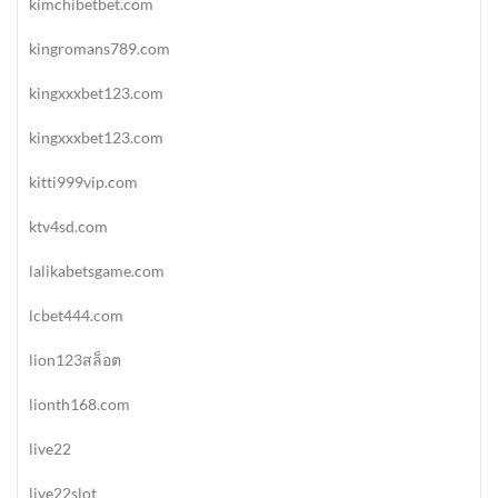
kimchibetbet.com
kingromans789.com
kingxxxbet123.com
kingxxxbet123.com
kitti999vip.com
ktv4sd.com
lalikabetsgame.com
lcbet444.com
lion123สล็อต
lionth168.com
live22
live22slot