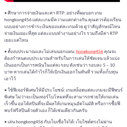
• ศึกษาการจ่ายเงินและค่า RTP: อย่างที่ผมบอก เกม
hongkong456 แต่ละเกมมีความแตกต่างกัน คุณควรต้องเรียน
แบบอย่างการชำระเงินของแต่ละเกมด้วย ดูว่าสัญลักษณ์ไหน
จ่ายเงินเยอะที่สุด แต่ละแบบทำงานอย่างไร รวมถึงมีค่า RTP
เยอะแค่ไหน
• ตั้งงบประมาณและไม่เล่นนอกแผน:
hongkong456
คุณจะ
ต้องกำหนดงบประมาณสำหรับในการเล่นให้ชัดเจน แล้วแบ่ง
เงินออกเป็นการพนันในแต่ละรอบ ดังเช่นว่า รอบละ 5 – 10
บาท หากเล่นได้กำไรก็ให้เบิกเงินออกในทันที รวมทั้งเก็บทุน
เอาไว้
• ใช้ฟีเจอร์พิเศษให้มีประโยชน์: เกมสล็อตแต่ละเกมจะมีฟีพบร์
พิเศษ ไม่ว่าจะเป็นเทอร์โบโหมดที่จะสามารถช่วยให้เกมเล่น
เร็วขึ้น ออโต้สปินที่จะมีผลให้เกมหมุนอัตโนมัติ หรือการซื้อฟี
พบร์ฟรีสปินด้วยตัวเอง ก็ได้เช่นเดียวกันครับ
• เล่น hongkong456 กับเว็บเชื่อใจได้: เว็บไซต์ตรงไม่ผ่าน