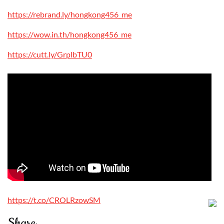
https://rebrand.ly/hongkong456_me
https://wow.in.th/hongkong456_me
https://cutt.ly/GrplbTU0
https://t.co/CROLRzowSM
Share