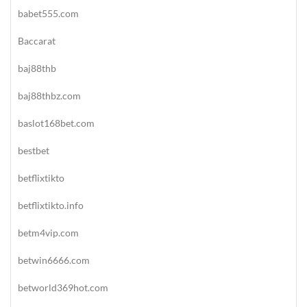
babet555.com
Baccarat
baj88thb
baj88thbz.com
baslot168bet.com
bestbet
betflixtikto
betflixtikto.info
betm4vip.com
betwin6666.com
betworld369hot.com