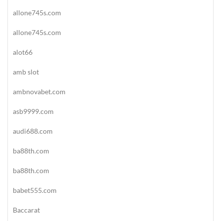
allone745s.com
allone745s.com
alot66
amb slot
ambnovabet.com
asb9999.com
audi688.com
ba88th.com
ba88th.com
babet555.com
Baccarat