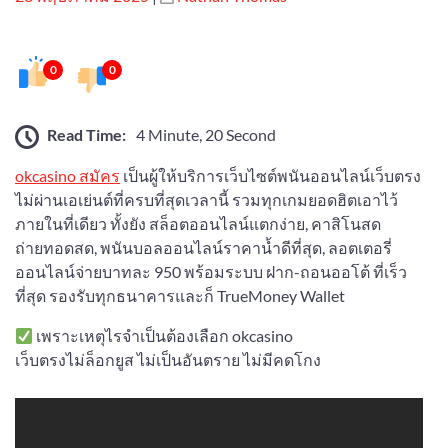
on
on
0
0
Read Time:
4 Minute, 20 Second
okcasino สมัคร
เป็นผู้ให้บริการเว็บไซต์พนันออนไลน์เว็บตรง
ไม่ผ่านเอเย่นต์ที่ครบที่สุดเวลานี้ รวมทุกเกมยอดฮิตเอาไว้
ภายในที่เดียว ทั้งยัง สล็อตออนไลน์แตกง่าย, คาสิโนสด
ถ่ายทอดสด, พนันบอลออนไลน์ราคาน้ำดีที่สุด, ลอตเตอรี่
ออนไลน์จ่ายบาทละ 950 พร้อมระบบ ฝาก-ถอนออโต้ ที่เร็ว
ที่สุด รองรับทุกธนาคารและก็ TrueMoney Wallet
เพราะเหตุไรจำเป็นต้องเลือก okcasino
เว็บตรงไม่ล็อกยูส ไม่เป็นอันตราย ไม่มีคดโกง