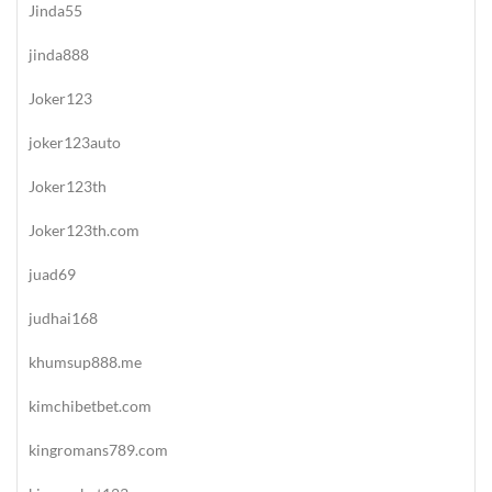
Jinda55
jinda888
Joker123
joker123auto
Joker123th
Joker123th.com
juad69
judhai168
khumsup888.me
kimchibetbet.com
kingromans789.com