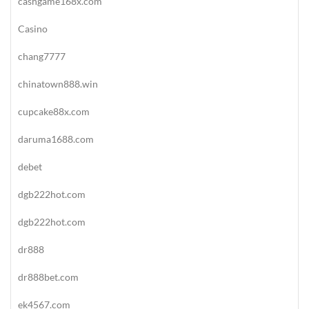
cashgame168x.com
Casino
chang7777
chinatown888.win
cupcake88x.com
daruma1688.com
debet
dgb222hot.com
dgb222hot.com
dr888
dr888bet.com
ek4567.com