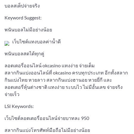
บอลสเต็ปจ่ายจริง
Keyword Suggest:
พนันบอลไม่มีอย่างน้อย
เว็บไซต์แทงบอลค่าน้ำดี
พนันบอลสดได้ทุกคู่
ลอตเตอรี่ออนไลน์ okcasino แทงง่าย จ่ายเต็ม
สลากกินแบ่งออนไลน์ที่ okcasino ครบทุกประเภท อีกทั้งสลาก
กินแบ่งไทย หวยลาว สลากกินแบ่งฮานอย หวยยี่กี และ
ลอตเตอรี่หุ้นต่างชาติ แทงง่าย ระบบไว ไม่มีอั้นเลข จ่ายจริง
จ่ายเร็ว
LSI Keywords:
เว็บไซต์ลอตเตอรี่ออนไลน์จ่ายบาทละ 950
สลากกินแบ่งโทรศัพท์มือถือไม่มีอย่างน้อย