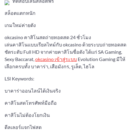
ทดสอบเล่นสล็อตฟรี
สล็อตแตกหนัก
เกมใหม่ค่ายดัง
okcasino คาสิโนสดถ่ายทอดสด 24 ชั่วโมง
เล่นคาสิโนแบบเรียลไทม์กับ okcasino ด้วยระบบถ่ายทอดสด
ชัดระดับ Full HD จากค่ายคาสิโนชื่อดัง ได้แก่ SA Gaming,
Sexy Baccarat,
okcasino เข้าสู่ระบบ
Evolution Gaming มีให้
เลือกครบทั้ง บาคาร่า, เสือมังกร, รูเล็ต, ไฮโล
LSI Keywords:
บาคาร่าออนไลน์ได้เงินจริง
คาสิโนสดโทรศัพท์มือถือ
คาสิโนไม่ต้องโยกเงิน
ดีลเลอร์แจกไพ่สด