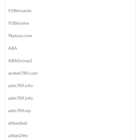
918kissauto
918kissme
9kpluss.com
ABA
ABAGroup2
acebet789.com
adm789.info
adm789.info
adm789.vip
allbestbet
allbet24hr