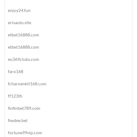
enjoy24.fun
erisauto.site
etbet16888.com
etbet16888.com
eu369clubs.com
faro168
fcharoenkit168.com
ff123th
finfinbet789.com
fiwdee.bet
fortune99vip.com