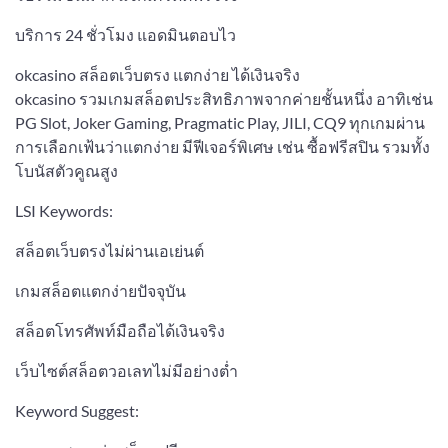
บริการ 24 ชั่วโมง แอดมินตอบไว
okcasino สล็อตเว็บตรง แตกง่าย ได้เงินจริง
okcasino รวมเกมสล็อตประสิทธิภาพจากค่ายชั้นหนึ่ง อาทิเช่น
PG Slot, Joker Gaming, Pragmatic Play, JILI, CQ9 ทุกเกมผ่าน
การเลือกเฟ้นว่าแตกง่าย มีฟีเจอร์พิเศษ เช่น ซื้อฟรีสปิน รวมทั้ง
โบนัสตัวคูณสูง
LSI Keywords:
สล็อตเว็บตรงไม่ผ่านเอเย่นต์
เกมสล็อตแตกง่ายปัจจุบัน
สล็อตโทรศัพท์มือถือได้เงินจริง
เว็บไซต์สล็อตวอเลทไม่มีอย่างต่ำ
Keyword Suggest: