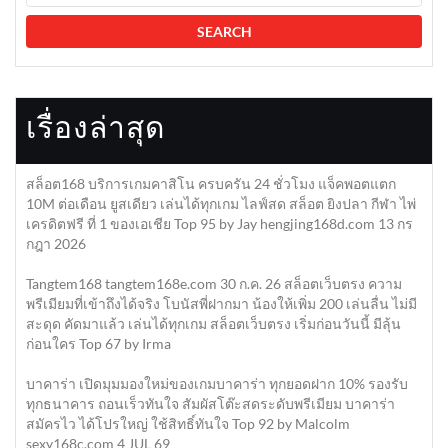
เรื่องล่าสุด
สล็อต168 บริการเกมคาสิโน ครบครัน 24 ชั่วโมง แจ็คพอตแตก
10M ต่อเดือน ยูสเดียว เล่นได้ทุกเกม ไลฟ์สด สล็อต ยิงปลา กีฬา ไพ่
เครดิตฟรี ที่ 1 ของเอเชีย Top 95 by Jay hengjing168d.com 13 กร
กฎา 2026
Tangtem168 tangtem168e.com 30 ก.ค. 26 สล็อตเว็บตรง ความ
พรีเมียมที่เข้าถึงได้จริง โบนัสพี่ฝากมา น้องให้เพิ่ม 200 เล่นลื่น ไม่มี
สะดุด คัดมาแล้ว เล่นได้ทุกเกม สล็อตเว็บตรง เริ่มก่อนวันนี้ มีลุ้น
ก่อนใคร Top 67 by Irma
บาคาร่า เปิดมุมมองใหม่ของเกมบาคาร่า ทุกยอดฝาก 10% รองรับ
ทุกธนาคาร ถอนเร็วทันใจ สัมผัสโต๊ะสดระดับพรีเมียม บาคาร่า
สมัครไว ได้โปรใหญ่ ใช้สิทธิ์ทันใจ Top 92 by Malcolm
sexy168c.com 4 JUL 69