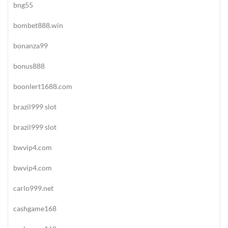
bng55
bombet888.win
bonanza99
bonus888
boonlert1688.com
brazil999 slot
brazil999 slot
bwvip4.com
bwvip4.com
carlo999.net
cashgame168