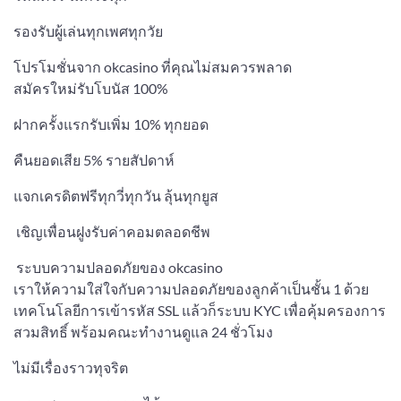
รองรับผู้เล่นทุกเพศทุกวัย
โปรโมชั่นจาก okcasino ที่คุณไม่สมควรพลาด
สมัครใหม่รับโบนัส 100%
ฝากครั้งแรกรับเพิ่ม 10% ทุกยอด
คืนยอดเสีย 5% รายสัปดาห์
แจกเครดิตฟรีทุกวี่ทุกวัน ลุ้นทุกยูส
‍‍‍ เชิญเพื่อนฝูงรับค่าคอมตลอดชีพ
️ ระบบความปลอดภัยของ okcasino
เราให้ความใส่ใจกับความปลอดภัยของลูกค้าเป็นชั้น 1 ด้วย
เทคโนโลยีการเข้ารหัส SSL แล้วก็ระบบ KYC เพื่อคุ้มครองการ
สวมสิทธิ์ พร้อมคณะทำงานดูแล 24 ชั่วโมง
ไม่มีเรื่องราวทุจริต