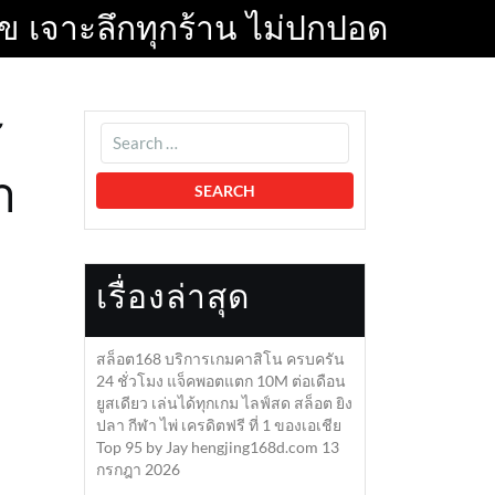
สุข เจาะลึกทุกร้าน ไม่ปกปอด
่
า
เรื่องล่าสุด
สล็อต168 บริการเกมคาสิโน ครบครัน
24 ชั่วโมง แจ็คพอตแตก 10M ต่อเดือน
ยูสเดียว เล่นได้ทุกเกม ไลฟ์สด สล็อต ยิง
ปลา กีฬา ไพ่ เครดิตฟรี ที่ 1 ของเอเชีย
Top 95 by Jay hengjing168d.com 13
กรกฎา 2026