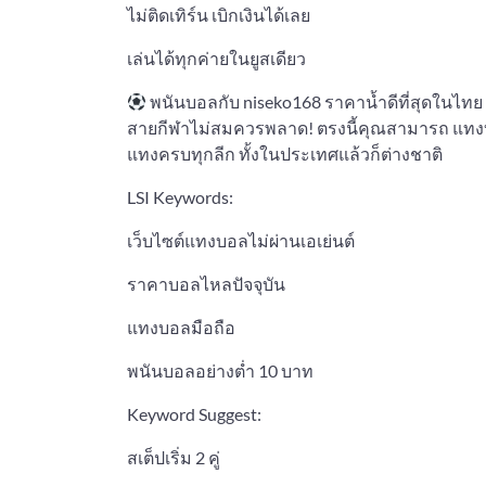
ไม่ติดเทิร์น เบิกเงินได้เลย
เล่นได้ทุกค่ายในยูสเดียว
พนันบอลกับ niseko168 ราคาน้ำดีที่สุดในไทย
สายกีฬาไม่สมควรพลาด! ตรงนี้คุณสามารถ แทงบอล
แทงครบทุกลีก ทั้งในประเทศแล้วก็ต่างชาติ
LSI Keywords:
เว็บไซต์แทงบอลไม่ผ่านเอเย่นต์
ราคาบอลไหลปัจจุบัน
แทงบอลมือถือ
พนันบอลอย่างต่ำ 10 บาท
Keyword Suggest:
สเต็ปเริ่ม 2 คู่