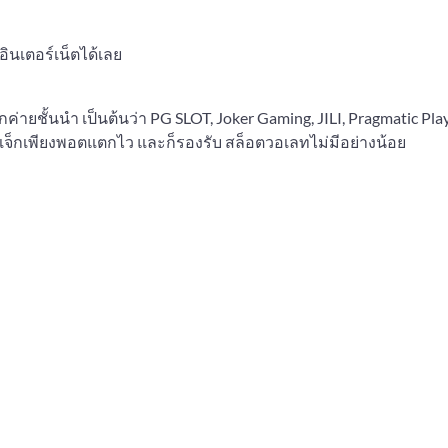
ินเตอร์เน็ตได้เลย
่ายชั้นนำ เป็นต้นว่า PG SLOT, Joker Gaming, JILI, Pragmatic Play
ปิน, แจ็กเพียงพอตแตกไว และก็รองรับ สล็อตวอเลทไม่มีอย่างน้อย