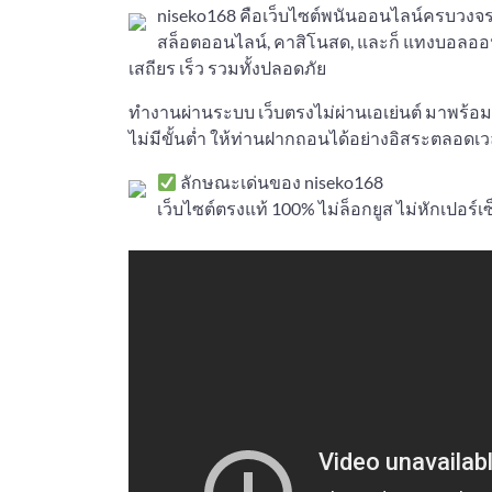
niseko168 คือเว็บไซต์พนันออนไลน์ครบวงจรท
สล็อตออนไลน์, คาสิโนสด, และก็ แทงบอลออนไ
เสถียร เร็ว รวมทั้งปลอดภัย
ทำงานผ่านระบบ เว็บตรงไม่ผ่านเอเย่นต์ มาพร้อม
ไม่มีขั้นต่ำ ให้ท่านฝากถอนได้อย่างอิสระตลอดเว
ลักษณะเด่นของ niseko168
เว็บไซต์ตรงแท้ 100% ไม่ล็อกยูส ไม่หักเปอร์เซ