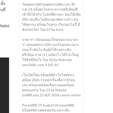
ั้ง
Tangtem168 tangtem168e.com 30
ก.ค. 26 สล็อตเว็บตรง ความพรีเมียมที่
ที่
เข้าถึงได้จริง โบนัสพี่ฝากมา น้องให้เพิ่ม
200 เล่นลื่น ไม่มีสะดุด คัดมาแล้ว เล่น
ได้ทุกเกม สล็อตเว็บตรง เริ่มก่อนวันนี้ มี
Wallet
ลุ้นก่อนใคร Top 67 by Irma
บาคาร่า เปิดมุมมองใหม่ของเกมบาคา
ร่า ทุกยอดฝาก 10% รองรับทุกธนาคาร
ถอนเร็วทันใจ สัมผัสโต๊ะสดระดับ
พรีเมียม บาคาร่า สมัครไว ได้โปรใหญ่
ใช้สิทธิ์ทันใจ Top 92 by Malcolm
sexy168c.com 4 JUL 69
เว็บเปิดใหม่ สล็อต888 เว็บไซต์ตรง
สล็อต 2026 รวมทุกเรื่องที่ควรรู้ก่อน
เล่น พร้อมเทคนิคเลือกเกมยอดนิยม
ทดลองเล่น Top 13 by Natalie
jin888.asia 23 SEP 2026 casino online
Pussy888 19 August 26 pussy888
สล็อต888 แพลตฟอร์มเกมระดับ