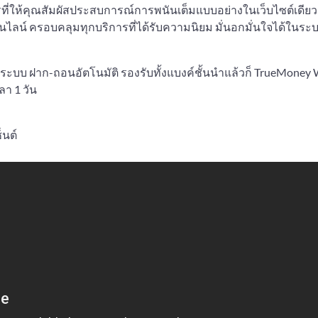
ี่ให้คุณสัมผัสประสบการณ์การพนันเต็มแบบอย่างในเว็บไซต์เดียว ท
ลน์ ครอบคลุมทุกบริการที่ได้รับความนิยม มั่นอกมั่นใจได้ในระบบ
ระบบ ฝาก-ถอนอัตโนมัติ รองรับทั้งแบงค์ชั้นนำแล้วก็ TrueMoney 
ลา 1 วัน
็นต์