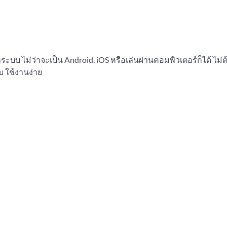
ุกระบบ ไม่ว่าจะเป็น Android, iOS หรือเล่นผ่านคอมพิวเตอร์ก็ได้ ไม่ต
 ใช้งานง่าย