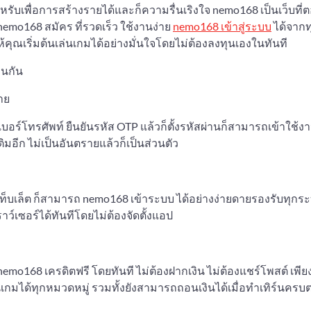
รับเพื่อการสร้างรายได้และก็ความรื่นเริงใจ nemo168 เป็นเว็บที่
 nemo168 สมัคร ที่รวดเร็ว ใช้งานง่าย
nemo168 เข้าสู่ระบบ
ได้จากท
ให้คุณเริ่มต้นเล่นเกมได้อย่างมั่นใจโดยไม่ต้องลงทุนเองในทันที
อนกัน
าย
บอร์โทรศัพท์ ยืนยันรหัส OTP แล้วก็ตั้งรหัสผ่านก็สามารถเข้าใช้งา
ติมอีก ไม่เป็นอันตรายแล้วก็เป็นส่วนตัว
แท็บเล็ต ก็สามารถ nemo168 เข้าระบบ ได้อย่างง่ายดายรองรับทุกร
ราว์เซอร์ได้ทันทีโดยไม่ต้องจัดตั้งแอป
emo168 เครดิตฟรี โดยทันที ไม่ต้องฝากเงิน ไม่ต้องแชร์โพสต์ เพีย
กมได้ทุกหมวดหมู่ รวมทั้งยังสามารถถอนเงินได้เมื่อทำเทิร์นครบ