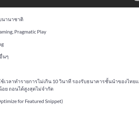
ดับนานาชาติ
aming, Pragmatic Play
ng
อื่นๆ
ใช้เวลาทำรายการไม่เกิน 10 วินาที รองรับธนาคารชั้นนำของไทย
้อย ถอนได้สูงสุดไม่จำกัด
timize for Featured Snippet)