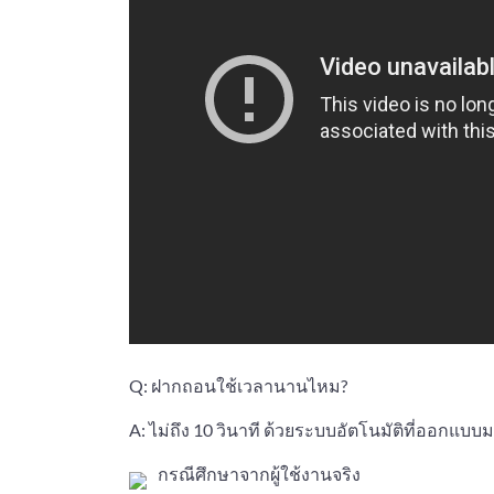
Q: ฝากถอนใช้เวลานานไหม?
A: ไม่ถึง 10 วินาที ด้วยระบบอัตโนมัติที่ออกแบ
กรณีศึกษาจากผู้ใช้งานจริง