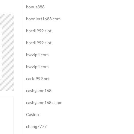
bonus888
boonlert1688.com
brazil999 slot
brazil999 slot
bwvip4.com
bwvip4.com
carlo999.net
cashgame168
cashgame168x.com
Casino
chang7777