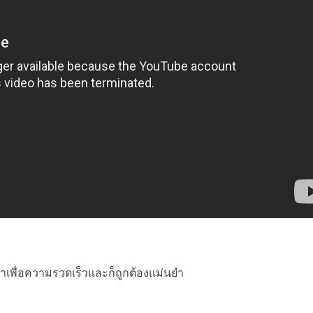
บมาเพื่อความรวดเร็วและก็ถูกต้องแม่นยำ