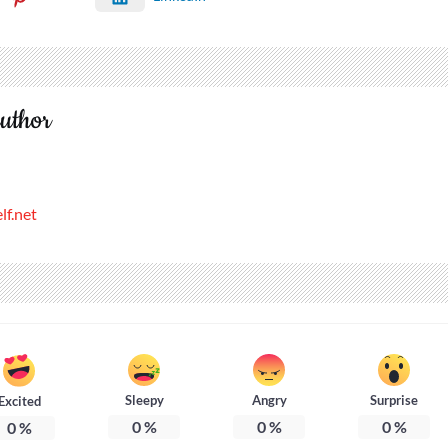
uthor
lf.net
Sleepy
Angry
Surprise
Excited
0
%
0
%
0
%
0
%