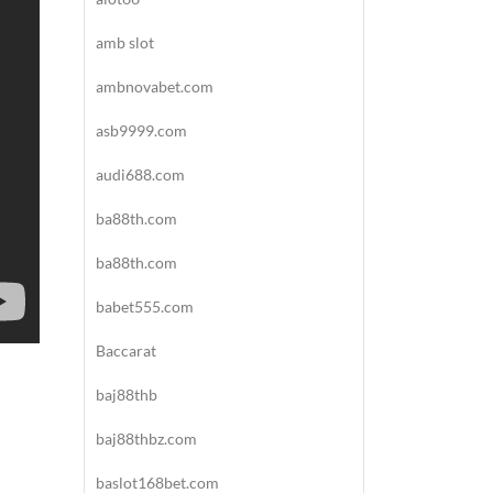
amb slot
ambnovabet.com
asb9999.com
audi688.com
ba88th.com
ba88th.com
babet555.com
Baccarat
baj88thb
baj88thbz.com
baslot168bet.com