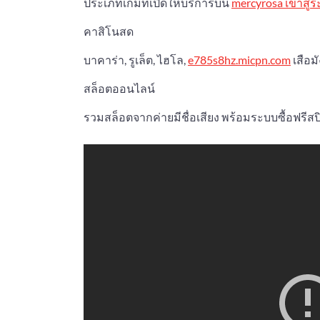
ประเภทเกมที่เปิดให้บริการบน
mercyrosa เข้าสู่
คาสิโนสด
บาคาร่า, รูเล็ต, ไฮโล,
e785s8hz.micpn.com
เสือม
สล็อตออนไลน์
รวมสล็อตจากค่ายมีชื่อเสียง พร้อมระบบซื้อฟรีส