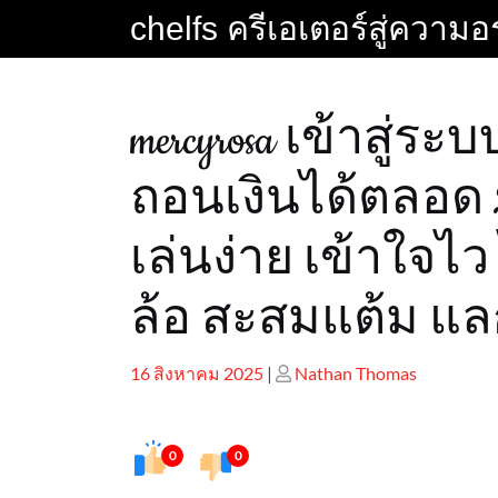
Skip
chelfs ครีเอเตอร์สู่ความ
to
content
mercyrosa เข้าสู่ระบ
ถอนเงินได้ตลอด 2
เล่นง่าย เข้าใจไ
ล้อ สะสมแต้ม แลก
Posted
Posted
16 สิงหาคม 2025
|
Nathan Thomas
on
on
0
0