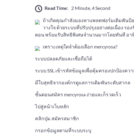
Read Time:
2 Minute, 4 Second
ถ้าเกิดคุณกำลังมองหาแพลตฟอร์มเดิมพันป้อมอ
วางใจ ด้วยระบบที่ปรับปรุงอย่างต่อเนื่อง รองรั
ตอน พร้อมรับสิทธิพิเศษจำนวนมากโดยทันที อาทิ
เพราะเหตุใดจำต้องเลือก mercyrosa?
ระบบปลอดภัยและเชื่อถือได้
ระบบ SSL เข้ารหัสข้อมูลเพื่อคุ้มครองปกป้องควา
มีใบสุทธิจากองค์กรดูแลการเดิมพันระดับสากล
ขั้นตอนสมัคร mercyrosa ง่ายและก็รวดเร็ว
ไปสู่หน้าเว็บหลัก
คลิกปุ่ม สมัครสมาชิก
กรอกข้อมูลตามที่ระบบระบุ