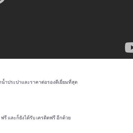
้ำประปาและราคาต่อรองดีเยี่ยมที่สุด
ฟรี และก็ยังได้รับ เครดิตฟรี อีกด้วย