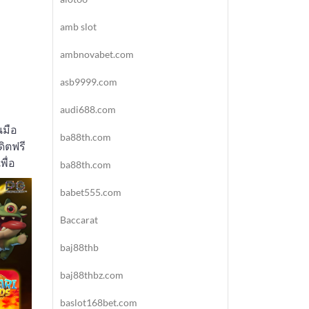
amb slot
ambnovabet.com
asb9999.com
audi688.com
นมือ
ba88th.com
ดิตฟรี
ื่อ
ba88th.com
babet555.com
Baccarat
baj88thb
baj88thbz.com
baslot168bet.com