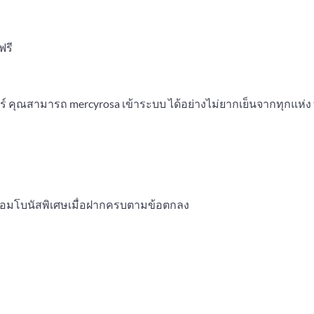
ฟรี
์ คุณสามารถ mercyrosa เข้าระบบ ได้อย่างไม่ยากเย็นจากทุกแห่ง ท
พร้อมโบนัสพิเศษเมื่อฝากครบตามข้อตกลง