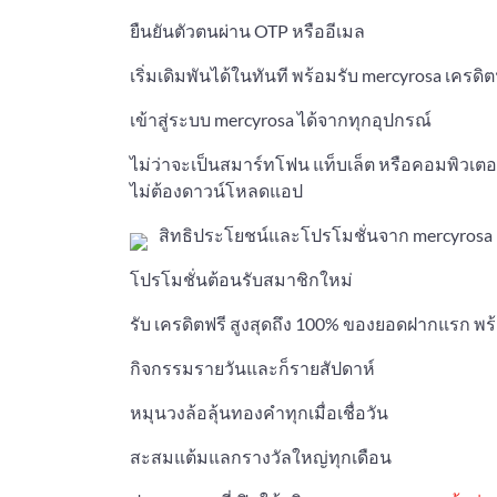
ยืนยันตัวตนผ่าน OTP หรืออีเมล
เริ่มเดิมพันได้ในทันที พร้อมรับ mercyrosa เครดิต
เข้าสู่ระบบ mercyrosa ได้จากทุกอุปกรณ์
ไม่ว่าจะเป็นสมาร์ทโฟน แท็บเล็ต หรือคอมพิวเตอร
ไม่ต้องดาวน์โหลดแอป
สิทธิประโยชน์และโปรโมชั่นจาก mercyrosa
โปรโมชั่นต้อนรับสมาชิกใหม่
รับ เครดิตฟรี สูงสุดถึง 100% ของยอดฝากแรก 
กิจกรรมรายวันและก็รายสัปดาห์
หมุนวงล้อลุ้นทองคำทุกเมื่อเชื่อวัน
สะสมแต้มแลกรางวัลใหญ่ทุกเดือน