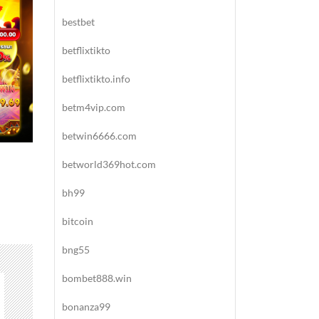
bestbet
betflixtikto
betflixtikto.info
betm4vip.com
betwin6666.com
betworld369hot.com
bh99
bitcoin
bng55
bombet888.win
bonanza99